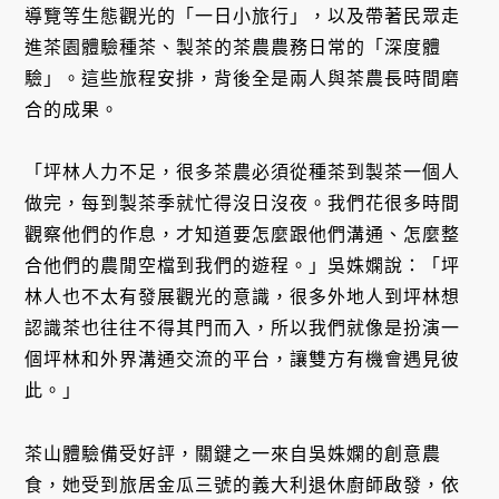
導覽等生態觀光的「一日小旅行」，以及帶著民眾走
進茶園體驗種茶、製茶的茶農農務日常的「深度體
驗」。這些旅程安排，背後全是兩人與茶農長時間磨
合的成果。
「坪林人力不足，很多茶農必須從種茶到製茶一個人
做完，每到製茶季就忙得沒日沒夜。我們花很多時間
觀察他們的作息，才知道要怎麼跟他們溝通、怎麼整
合他們的農閒空檔到我們的遊程。」吳姝嫻說：「坪
林人也不太有發展觀光的意識，很多外地人到坪林想
認識茶也往往不得其門而入，所以我們就像是扮演一
個坪林和外界溝通交流的平台，讓雙方有機會遇見彼
此。」
茶山體驗備受好評，關鍵之一來自吳姝嫻的創意農
食，她受到旅居金瓜三號的義大利退休廚師啟發，依