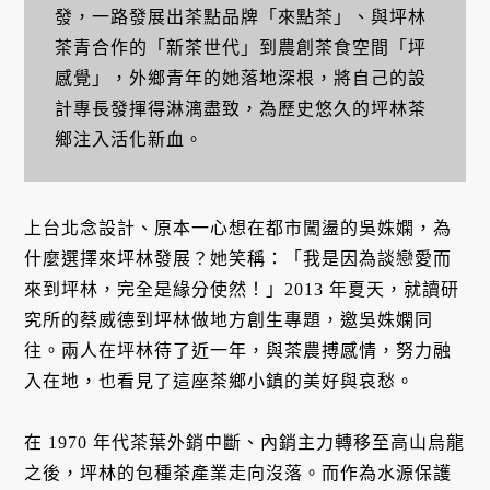
發，一路發展出茶點品牌「來點茶」、與坪林
茶青合作的「新茶世代」到農創茶食空間「坪
感覺」，外鄉青年的她落地深根，將自己的設
計專長發揮得淋漓盡致，為歷史悠久的坪林茶
鄉注入活化新血。
上台北念設計、原本一心想在都市闖盪的吳姝嫻，為
什麼選擇來坪林發展？她笑稱：「我是因為談戀愛而
來到坪林，完全是緣分使然！」2013 年夏天，就讀研
究所的蔡威德到坪林做地方創生專題，邀吳姝嫻同
往。兩人在坪林待了近一年，與茶農搏感情，努力融
入在地，也看見了這座茶鄉小鎮的美好與哀愁。
在 1970 年代茶葉外銷中斷、內銷主力轉移至高山烏龍
之後，坪林的包種茶產業走向沒落。而作為水源保護