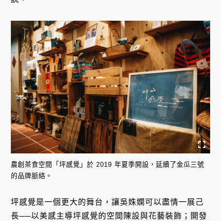
農創茶食空間「坪感覺」於 2019 年夏季開設，延續了金瓜三號
的品牌脈絡。
坪感覺是一個更大的舞台，讓吳姝嫻可以盡情一展己
長──以美感主導坪感覺的空間陳設與花藝裝飾；開發