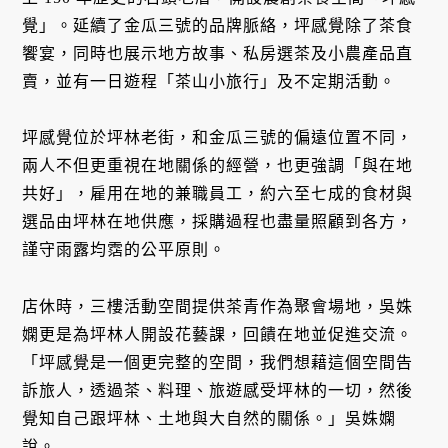
覺」。延續了金瓜三號的品牌脈絡，坪感覺除了茶食
饗宴，同時也展示地方故事、私房選茶及小農產品直
賣，並有一日遊程「茶山小旅行」及不定期活動。
坪感覺位於坪林老街，和金瓜三號的偏遠位置不同，
兩人不但更重視在地關係的經營，也更強調「與在地
共好」，雇用在地的兼職員工，約六至七成的食材與
選品由坪林在地供應，採購過程也盡量照顧到各方，
謹守雨露均霑的公平原則。
店休時，三樓活動空間提供茶青作為聚會場地，吳姝
嫻更是為坪林人開設花藝課，回饋在地並促進交流。
「坪感覺是一個更完整的空間，我們想藉這個空間告
訴旅人，透過茶、料理、旅遊感受坪林的一切，然後
覺知自己跟坪林、土地與大自然的關係。」吳姝嫻
說。