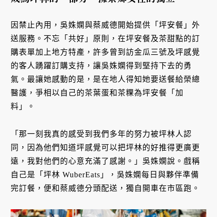
因禁止內用，吳姝嫻與蔡威德開始提供「坪安餐」外
送服務。不忘「共好」原則，在坪安餐及茶甜點的訂
購表單加上地方特產，許多曾到訪金瓜三號及坪感覺
的客人踴躍訂購支持，讓吳姝嫻得到堅持下去的勇
氣。最讓她感動的是，是在地人得知她要送餐給榮總
醫護，爭相以自己的茶葉蛋和茶粿為坪安餐「加
料」。
「那一刻我真的感受到我們多年的努力被坪林人認
同，因為他們知道坪感覺可以把坪林的好推得更廣更
遠，我對他們的心意充滿了感謝。」吳姝嫻說。戲稱
自己是「坪林 WuberEats」，吳姝嫻每日與夥伴準備
完訂餐，便和蔡威德分頭配送，獨自開車在市區跑。