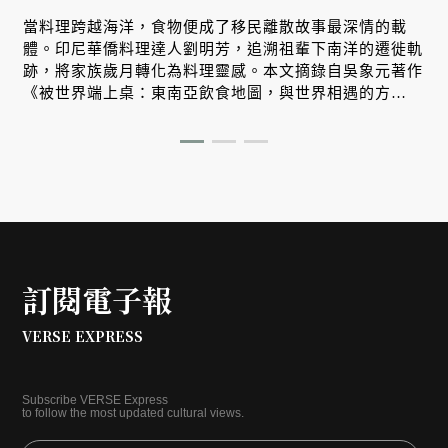
生
當料理跨越海洋，食物便成了移民離散故事最深情的載
體。印尼華僑料理達人劉明芳，追溯祖輩下南洋的遷徙軌
跡，將家族歲月轉化為料理靈感。本文摘錄自吳象元著作
、
《被世界端上桌：東南亞飲食地圖，與世界相遇的方
式》，帶您從故事出發，探索南洋飲食文化在世界深耕與
交融的原因。
訂閱電子報
VERSE EXPRESS
Subscribe VERSE Express
to follow the most updated cultural views.