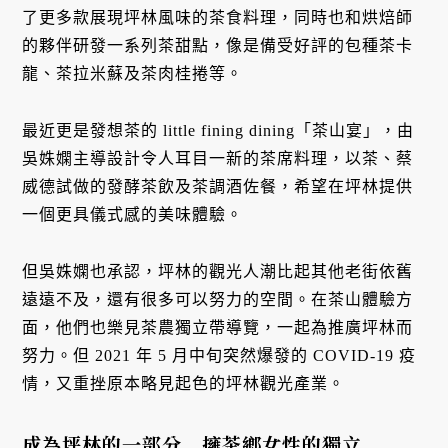
了更多款展現坪林風味的茶食料理，同時也和烘焙師
的夥伴研發一系列茶甜點，像是備受好評的包種茶卡
龍、茶拉米蘇及茶肉桂捲等。
最近更是發想茶的 little fining dining「茶山宴」，由
吳姝嫻主導設計令人耳目一新的茶席料理，以茶、蔡
威德試做的發酵茶飲及茶調酒佐餐，希望在坪林提供
一個更具儀式感的美味體驗。
但吳姝嫻也承認，坪林的觀光人潮比起其他老街依舊
遠遠不及，還有很多可以努力的空間。在茶山體驗方
面，他們也樂見茶農獨立帶導覽，一起為推廣坪林而
努力。但 2021 年 5 月中旬突然爆發的 COVID-19 疫
情，又重挫原本略見起色的坪林觀光產業。
成為坪林的一部分 擁茶鄉女性的獨立