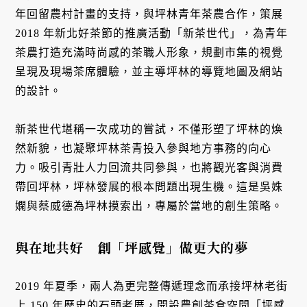
年回留農村計畫的支持，與坪林青年茶農合作，策展
2018 年新北好茶節的推廣活動「新茶世代」，為青年
茶農打造充滿時尚感的茶職人形象，規劃市集的視覺
呈現及現場茶席體驗，並主導坪林的導覽地圖及網站
的設計。
新茶世代堪稱一次成功的嘗試，不僅形塑了坪林的煥
然新貌，也凝聚坪林茶青投入參與地方事務的向心
力。吸引青壯人力回流共同參與，也將觀光客與消費
帶回坪林，坪林發展的根本問題出現生機。這是吳姝
嫻與蔡威德為坪林摸索出，專屬於當地的創生策略。
與在地共好 創「坪感覺」做更大的夢
2019 年夏季，兩人為更完整傳遞理念而承接坪林老街
上 150 年歷史的石頭老厝，開設農創茶食空間「坪感