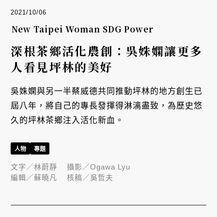
2021/10/06
New Taipei Woman SDG Power
深根茶鄉活化農創：吳姝嫻讓更多
人看見坪林的美好
吳姝嫻與另一半蔡威德共同推動坪林的地方創生已
屆八年，將自己的專長發揮得淋漓盡致，為歷史悠
久的坪林茶鄉注入活化新血。
人物
專題
文字／
林蔚靜
攝影／
Ogawa Lyu
編輯／
蘇曉凡
核稿／
吳哲夫