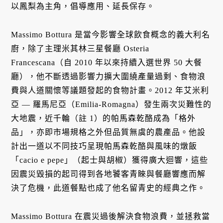
以鳳梨為主角，倡導應用、延長保存。
Massimo Bottura 是當今影響全球飲食概念的義大利名
廚，除了主理米其林三星餐廳 Osteria
Francescana（自 2010 年以來持續入選世界 50 大餐
廳），他不斷透過影響力擴大圍繞產量過剩、食物浪
費與人道關懷等議題發起的食物計畫。2012 年艾米利
亞 — 羅馬尼亞（Emilia-Romagna）發生兩次災難性的
大地震，近千輪（註 1）的帕馬森乾酪成為「格外
品」，亦即市場規格之外但品質無虞的農產品。他設
計出一道以不同技巧呈現帕馬森乾酪與風味的燉飯
「cacio e pepe」（起士與胡椒）獲得廣大迴響，這些
因震災毀損的起司得到各地饕客青睞與餐廳響應而解
決了危機，此道餐點也成了他名留青史的經典之作。
Massimo Bottura 在震災過後解決食物浪費，並拯救當