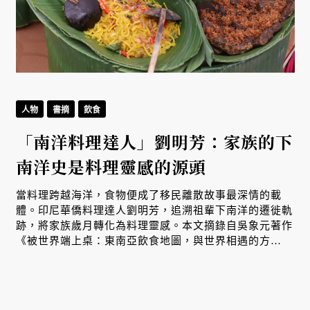
人物
書摘
飲食
「南洋料理達人」劉明芳：家族的下
南洋史是料理靈感的源頭
生
當料理跨越海洋，食物便成了移民離散故事最深情的載
體。印尼華僑料理達人劉明芳，追溯祖輩下南洋的遷徙軌
跡，將家族歲月轉化為料理靈感。本文摘錄自吳象元著作
、
《被世界端上桌：東南亞飲食地圖，與世界相遇的方
式》，帶您從故事出發，探索南洋飲食文化在世界深耕與
交融的原因。