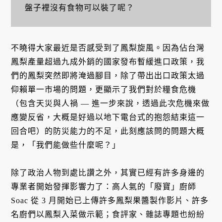
盤子裡沒有食物可以裝了呢？
不曉得大家最近是否感受到了鳳梨旋風。因為佔台灣
鳳梨產量超過九成外銷的國家發布暫緩進口政策，我
們的鳳梨突然即將淹過腳目，除了帶出出口政策太過
仰賴單一市場的問題，更顯示了我們對於糧食危機
（包含天災與人禍 — 進一步來說，透過此次危機來做
應變反省，大概是好過以地下電台式的抱怨結束這一
回合吧）的防災能力的不足，此刻應該問的問題大概
是，「我們能做些什麼呢？」
除了政治人物到處比讚之外，其實已經有許多身邊的
專業者開始發揮影響力了：高人氣的「廢寶」廚師
Soac 從 3 月開始已上傳許多鳳梨果醬製作影片、許多
名廚們以鳳梨入菜做示範；食評家、雜誌專題也紛紛