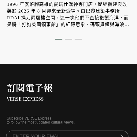
1996 年就落腳高雄的愛馬仕漢神專門店，歷經擴建與改
裝於 2026 年 8 月迎來全新登場。由巴黎建築事務所
RDAI 操刀兩層樓空間，這一次他們不直接複製海洋，而
是將「打狗英國領事館」的紅磚意象、碼頭貨櫃與海浪光
影，轉化為牆面上的立體紋理。在正式對外開幕之際，帶
大家搶先一探這座屬於南台灣、懂得與自然光影對話的工
藝空間。
訂閱電子報
VERSE EXPRESS
Subscribe VERSE Express
to follow the most updated cultural views.