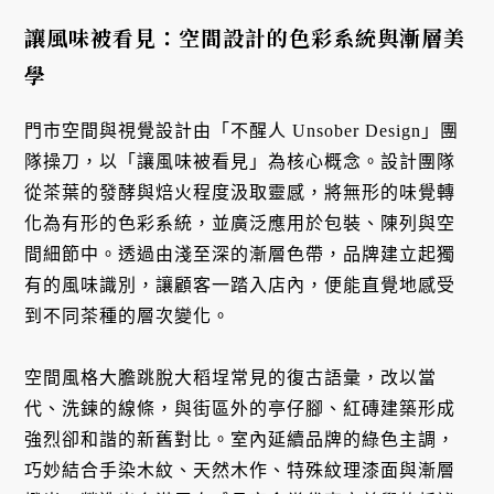
讓風味被看見：空間設計的色彩系統與漸層美
學
門市空間與視覺設計由「不醒人 Unsober Design」團
隊操刀，以「讓風味被看見」為核心概念。設計團隊
從茶葉的發酵與焙火程度汲取靈感，將無形的味覺轉
化為有形的色彩系統，並廣泛應用於包裝、陳列與空
間細節中。透過由淺至深的漸層色帶，品牌建立起獨
有的風味識別，讓顧客一踏入店內，便能直覺地感受
到不同茶種的層次變化。
空間風格大膽跳脫大稻埕常見的復古語彙，改以當
代、洗鍊的線條，與街區外的亭仔腳、紅磚建築形成
強烈卻和諧的新舊對比。室內延續品牌的綠色主調，
巧妙結合手染木紋、天然木作、特殊紋理漆面與漸層