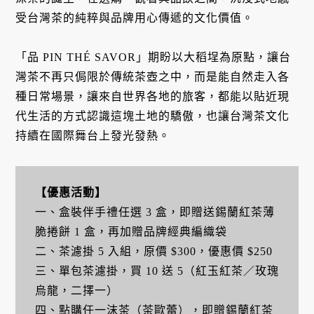
受台灣茶的純粹與品牌用心傳遞的文化價值。
「品 PIN THÉ SAVOR」期盼以大稻埕為原點，讓台
灣茶不再只侷限於傳統茶壺之中，而是能自然走入各
種日常場景，讓來自世界各地的旅客，都能以貼近現
代生活的方式認識這塊土地的驕傲，也讓台灣茶文化
持續在國際舞台上發光發熱。
【優惠活動】
一、盒裝伴手禮任選 3 盒，即贈送錫蘭紅茶薄
脆捲餅 1 盒，再加贈品牌經典編織袋
二、茶濾掛 5 入組，原價 $300，優惠價 $250
三、單包茶濾掛，買 10 送 5（紅玉紅茶／玫瑰
烏龍，二擇一）
四、點購任一沫茶（茶歐蕾），即贈錫蘭紅茶