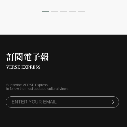
術，將台灣茶的可能性從飲品延伸至餐食，引領新一代茶
文化飲食風潮。除了主打的茶泡飯，店內亦提供「茶靈魂
系甜點」及與鮮乳坊合作的「茶拿鐵系列」，建構一場以
茶為核心的完整風味旅程。
訂閱電子報
VERSE EXPRESS
Subscribe VERSE Express
to follow the most updated cultural views.