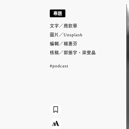
專題
文字／
周欽華
圖片／
Unsplash
編輯／
楊惠芬
核稿／
郭振宇、梁雯晶
#podcast