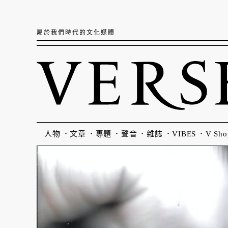
屬於我們時代的文化媒體
人物
文章
專題
聲音
雜誌
VIBES
V Sho