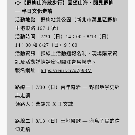
👉【野柳山海散步行】回望山海．閱見野柳
— 半日文化走讀
活動地點｜野柳地質公園（新北市萬里區野柳
里港東路 167-1 號）
活動時間｜7/30（日）14：00、8/13（日）
14：00 和 8/27（日）9：00
活動資訊｜採線上活動通報名制，現場購票資
訊及活動詳情請密切關注
青鳥粉專
。
報名網址｜
https://reurl.cc/o7p93M
路線一｜7/30（日）百年奇岩 — 野柳地景史經
典走讀
領路人：曹銘宗 X 王文誠
路線二｜8/13（日）土地祭歌 — 海島子民的信
仰走讀