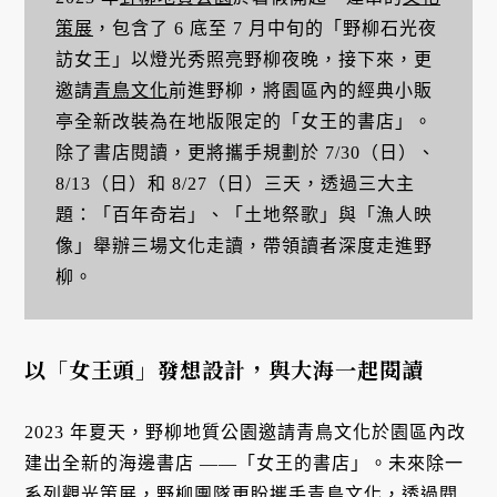
策展
，包含了 6 底至 7 月中旬的「野柳石光夜
訪女王」以燈光秀照亮野柳夜晚，接下來，更
邀請
青鳥文化
前進野柳，將園區內的經典小販
亭全新改裝為在地版限定的「女王的書店」。
除了書店閱讀，更將攜手規劃於 7/30（日）、
8/13（日）和 8/27（日）三天，透過三大主
題：「百年奇岩」、「土地祭歌」與「漁人映
像」舉辦三場文化走讀，帶領讀者深度走進野
柳。
以「女王頭」發想設計，與大海一起閱讀
2023 年夏天，野柳地質公園邀請青鳥文化於園區內改
建出全新的海邊書店 ——「女王的書店」。未來除一
系列觀光策展，野柳團隊更盼攜手青鳥文化，透過閱