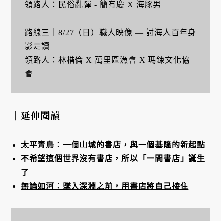
領路人：民俗亂彈 - 簡有慶 X 海豚男
路線三｜8/27（日）職人映像 — 討海人百年身
影走讀
領路人：林楷倫 X 萬里區漁會 X 瑪鋉文化協
會
｜延伸閱讀｜
太平青鳥：一個山城的書店，與一個基隆的新起點
不希望這個世界沒有書店，所以「一間書店」誕生
了
無論如河：墜入深淵之前，用書店將自己接住