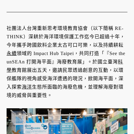
社團法人台灣重新思考環境教育協會（以下簡稱 RE-
THINK）深耕於海洋環境保護工作迄今已超過十年，
今年攜手跨國飲料企業太古可口可樂，以及持續耕耘
永續
領域的 Impact Hub Taipei，共同打造「『See the
unSEAn 打開海平面』海廢教育展」。於國立臺灣
科
學
教育館展出五天，邀請民眾透過創意的互動，以環
保艦隊的視角感受海洋遭遇的現況，掀開海平面，深
入探索
海洋
生態所面臨的海廢危機，並理解海廢對環
境的威脅與重要性。