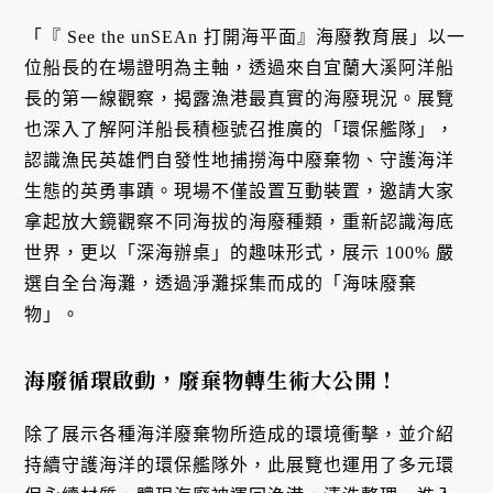
「『 See the unSEAn 打開海平面』海廢教育展」以一
位船長的在場證明為主軸，透過來自宜蘭大溪阿洋船
長的第一線觀察，揭露漁港最真實的海廢現況。展覽
也深入了解阿洋船長積極號召推廣的「環保艦隊」，
認識漁民英雄們自發性地捕撈海中廢棄物、守護海洋
生態的英勇事蹟。現場不僅設置互動裝置，邀請大家
拿起放大鏡觀察不同海拔的海廢種類，重新認識海底
世界，更以「深海辦桌」的趣味形式，展示 100% 嚴
選自全台海灘，透過淨灘採集而成的「海味廢棄
物」。
海廢循環啟動，廢棄物轉生術大公開！
除了展示各種海洋廢棄物所造成的環境衝擊，並介紹
持續守護海洋的環保艦隊外，此展覽也運用了多元環