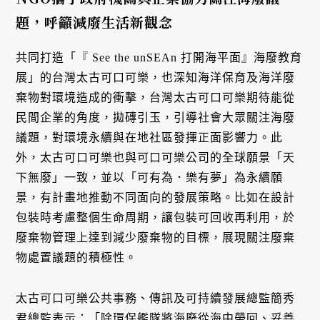
題，呼籲減廢生活新觀念
共同打造「『 See the unSEAn 打開海平面』海廢教育
展」的台灣太古可口可樂，也深知海洋保育及海洋廢
棄物對環境造成的衝擊，台灣太古可口可樂期待能從
民間企業的角度，拋磚引玉，引導社會大眾關注海廢
議題，對環境永續與在地社區發揮正面影響力。此
外，太古可口可樂也與可口可樂公司的全球願景「天
下無廢」一致，並以「可有為．樂有夢」為永續願
景，有計畫地推動不同面向的發展策略。比如在設計
包裝時考慮整個生命周期，讓包裝可回收再利用，於
廢棄物管理上達到減少廢棄物的目標，展現關注廢棄
物處置議題的積極性。
太古可口可樂公共事務、傳訊及可持續發展總監簡秀
君總監表示：「除環保艦隊將海廢從海中帶回、妥善