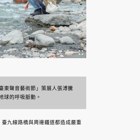
臺東聲音藝術節」策展人張溥騰
地球的呼吸脈動。
大地震，臺九線路橋與周邊鐵道都造成嚴重