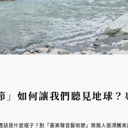
節」如何讓我們聽見地球？
應該是什麼樣子？對「臺東聲音藝術節」策展人張溥騰來