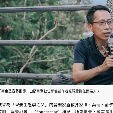
「臺東聲音藝術節」由動畫暨數位影像創作者張溥騰擔任策展人。
被譽為「聲景生態學之父」的音樂家暨教育家 R．莫瑞．薛佛（R. Mu
首創「聲音地景」（Soundscape）概念：所謂風景，經