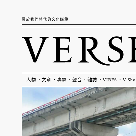
屬於我們時代的文化媒體
人物
文章
專題
聲音
雜誌
VIBES
V Sho