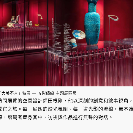
「大美不言」特展 — 五彩繽紛 主題展區照
訪問展覽的空間設計師田根剛，他以深刻的創意和敘事視角
感官之旅。每一展區的燈光氛圍、每一道光影的流線，無不
解，讓觀者置身其中，彷彿與作品進行無聲的對話。