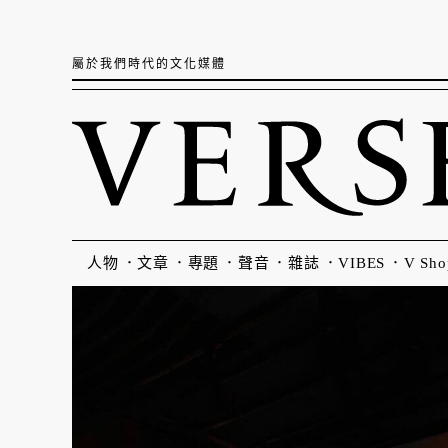
屬於我們時代的文化媒體
人物
文章
專題
聲音
雜誌
VIBES
V Sho