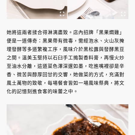
她將這兩者揉合得淋漓盡致。店內招牌「黑果燜雞」
便是一道傳奇：黑果帶有微毒，需經泡水、火山灰掩
埋發酵等多道繁複工序，風味介於黑松露與發酵黑豆
之間。溫美玉堅持以石臼手工搗製香料膏，再慢火炒
至油水分離，這道菜色澤深邃如墨，吃進嘴裡卻是辛
香、微苦與醇厚回甘的交響，她做菜的方式，充滿對
風土萬物的致敬，每場餐會皆如一場風味祭典，將文
化的記憶刻進食客的味蕾之中。