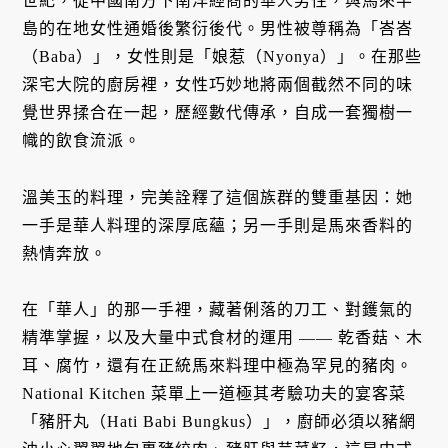
世紀，從中國南方下南洋經商的華人男性，與馬來半
島的在地女性通婚後繁衍後代。男性被尊稱為「峇峇
（Baba）」，女性則是「娘惹（Nyonya）」。在那些
深宅大院的廚房裡，女性巧妙地將兩個截然不同的味
覺世界揉合在一起，歷經數代傳承，自成一套獨樹一
幟的飲食流派。
溫美玉的料理，完美詮釋了這個族群的雙重基因：她
一手是華人料理的深厚底蘊；另一手則是馬來香料的
熱情奔放。
在「華人」的那一手裡，藏著俐落的刀工、對鑊氣的
精準掌握，以及大量中式食材的運用 —— 乾香菇、木
耳、腐竹，還有在正統馬來料理中極為罕見的豬肉。
National Kitchen 菜單上一道極其考驗功夫的宴客菜
「豬肝丸（Hati Babi Bungkus）」，廚師必須以豬網