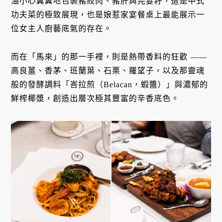
油小心翼翼地包裹豬絞肉、豬肝與芫荽籽，這是中式
功夫菜的極致展現，也是娘惹家宴餐桌上最能展示一
位女主人廚藝底氣的存在。
而在「馬來」的那一手裡，則是熱帶香料的狂歡 ——
高良薑、香茅、班蘭葉、石栗、羅望子，以及那靈魂
般的發酵調料「峇拉煎（Belacan，蝦醬）」與濃郁的
鮮榨椰漿，創造出層次極其豐富的辛香底色。