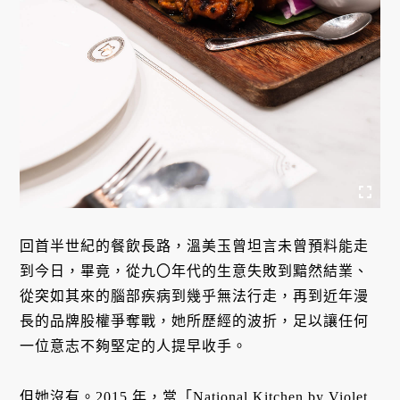
回首半世紀的餐飲長路，溫美玉曾坦言未曾預料能走
到今日，畢竟，從九〇年代的生意失敗到黯然結業、
從突如其來的腦部疾病到幾乎無法行走，再到近年漫
長的品牌股權爭奪戰，她所歷經的波折，足以讓任何
一位意志不夠堅定的人提早收手。
但她沒有。2015 年，當「National Kitchen by Violet