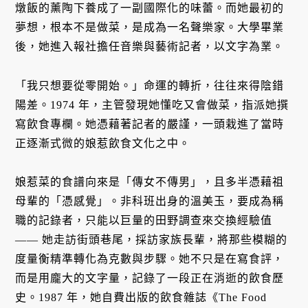
燉飯的薰陶下養成了一副國際化的味蕾。而她最初的
夢想，根本不是做菜，是成為一名聲樂家。大學畢業
後，她進入報社擔任音樂與藝術記者，以文字為業。
「我只想要從零開始。」命運的轉折，往往來得陰錯
陽差。1974 年，主管發現她懂吃又會做菜，指派她撰
寫飲食專欄。她憑藉著記者的嚴謹，一頭栽進了當時
正逐漸式微的娘惹飲食文化之中。
娘惹菜的食譜向來是「傳女不傳男」，且多半憑藉祖
母輩的「憑感覺」。非科班出身的溫美玉，要成為稱
職的記錄者，只能以巨量的田野調查來交換經驗值
—— 她走訪街頭巷尾，採訪家族長輩，將那些模糊的
度量衡精準轉化為克數與步驟。她不只是在寫食評，
而是用龐大的文字量，記錄了一段正在消逝的飲食歷
史。1987 年，她自費出版的飲食雜誌《The Food