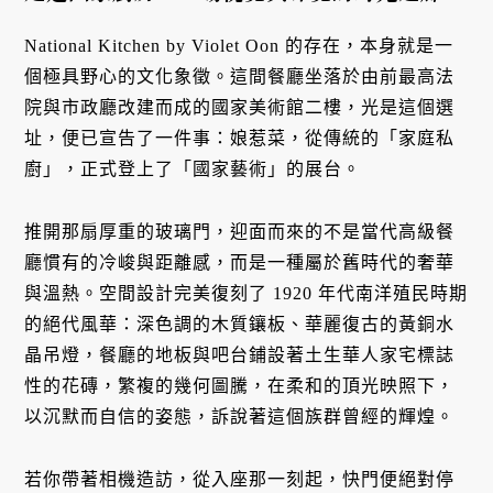
National Kitchen by Violet Oon 的存在，本身就是一
個極具野心的文化象徵。這間餐廳坐落於由前最高法
院與市政廳改建而成的國家美術館二樓，光是這個選
址，便已宣告了一件事：娘惹菜，從傳統的「家庭私
廚」，正式登上了「國家藝術」的展台。
推開那扇厚重的玻璃門，迎面而來的不是當代高級餐
廳慣有的冷峻與距離感，而是一種屬於舊時代的奢華
與溫熱。空間設計完美復刻了 1920 年代南洋殖民時期
的絕代風華：深色調的木質鑲板、華麗復古的黃銅水
晶吊燈，餐廳的地板與吧台鋪設著土生華人家宅標誌
性的花磚，繁複的幾何圖騰，在柔和的頂光映照下，
以沉默而自信的姿態，訴說著這個族群曾經的輝煌。
若你帶著相機造訪，從入座那一刻起，快門便絕對停