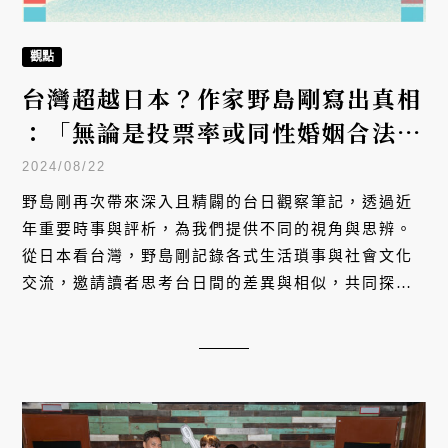
觀點
台灣超越日本？作家野島剛寫出真相
：「無論是投票率或同性婚姻合法
化，日本都遠不及台灣。」
2024/08/22
野島剛再次帶來深入且精闢的台日觀察筆記，透過近
年重要時事與評析，為我們提供不同的視角與思辨。
從日本看台灣，野島剛記錄各式生活瑣事與社會文化
交流，邀請讀者思考台日間的差異與相似，共同探討
台灣是否超越了日本。