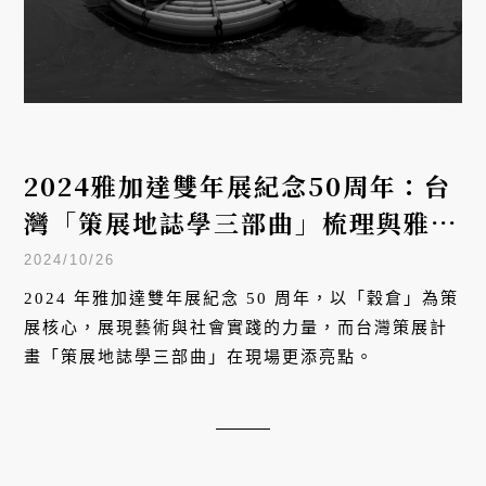
2024雅加達雙年展紀念50周年：台
灣「策展地誌學三部曲」梳理與雅加
達的歷史連結
2024/10/26
2024 年雅加達雙年展紀念 50 周年，以「穀倉」為策
展核心，展現藝術與社會實踐的力量，而台灣策展計
畫「策展地誌學三部曲」在現場更添亮點。