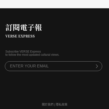
訂閱電子報
VERSE EXPRESS
Subscribe VERSE Express
to follow the most updated cultural views.
關於我們
|
隱私政策