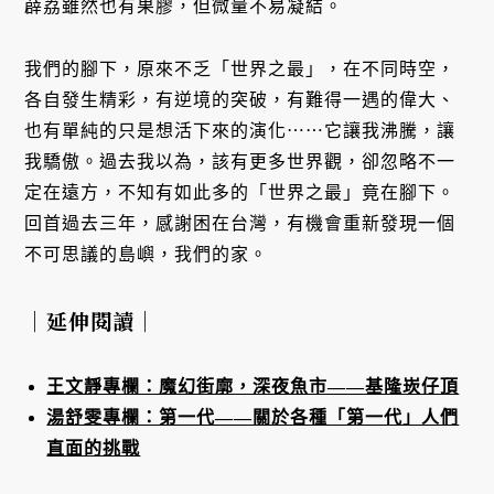
薜荔雖然也有果膠，但微量不易凝結。
我們的腳下，原來不乏「世界之最」，在不同時空，
各自發生精彩，有逆境的突破，有難得一遇的偉大、
也有單純的只是想活下來的演化⋯⋯它讓我沸騰，讓
我驕傲。過去我以為，該有更多世界觀，卻忽略不一
定在遠方，不知有如此多的「世界之最」竟在腳下。
回首過去三年，感謝困在台灣，有機會重新發現一個
不可思議的島嶼，我們的家。
｜延伸閱讀｜
王文靜專欄：魔幻街廓，深夜魚市——基隆崁仔頂
湯舒雯專欄：第一代——關於各種「第一代」人們
直面的挑戰