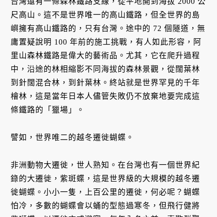
台灣還有一條森林鐵路支線，從平地開到海拔 2000 公
尺高山。這不是世界唯一的高山鐵路，但全世界的島
嶼擁有高山鐵路的，只有台灣。途中的 72 個隧道，無
庸置疑說明 100 年前的施工挑戰，有人如此形容，阿
里山森林鐵路是偉大的藝術品。尤其，它在爬升過程
中，沿途的林相縮影不同海拔的森林景觀，從闊葉林
到針闊混合林，到針葉林。終站就是世界罕見的千年
檜林，這是當年日本人儘管失敗仍不放棄地要完成這
條鐵路的「獵場」。
譬如，世界唯二的越冬遷徙蝴蝶。
非洲動物大遷徙，世人熟知。在台灣也有一個世界紀
錄的大遷徙，紫斑蝶，這是世界級的大規模的越冬遷
徙蝴蝶。小小一隻，上百公里的遷徙，何必呢？蝴蝶
怕冷，多數的蝴蝶會以蛹的型態過寒冬，但飛行健將