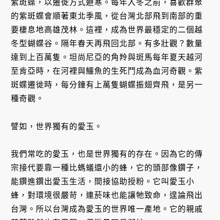
紫斑蝶，以遷徙方式避寒。每年入冬之前，喜歡群聚
的紫斑蝶會順著東北季風，從台灣北部飛到南部的重
要棲息地高雄茂林。這裡，成為世界最穩定的二個越
冬型蝴蝶谷。隔年春天再飛回北部。有多壯觀？數量
達到上百萬隻。坦尚尼亞的角羚與斑馬每年夏天越河
至肯亞時，在河裡與鱷魚的生死鬥成為血河奇觀。紫
斑蝶遷徙時，每分鐘有上萬隻蝴蝶振翅齊飛，是另一
種奇觀。
譬如，世界獨有的愛玉。
我們常吃的愛玉，也是世界獨有的存在。因為它的傳
宗接代要靠一種比螞蟻還小的蜂，它的頭部像鑽子，
能鑽進鑽出愛玉生活，間接協助授粉。它叫愛玉小
蜂，對環境很嚴苛，連菸味也能讓牠致命，遑論飛出
台灣。所以台灣成為愛玉的世界唯一產地。它的親戚