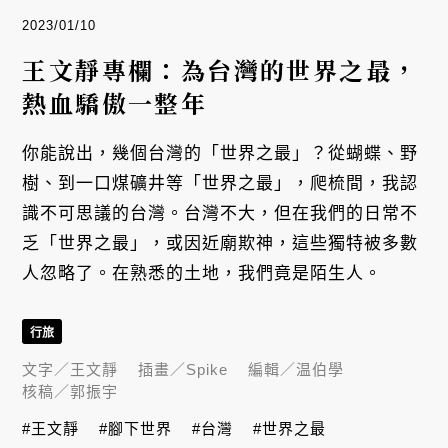
2023/01/10
王文靜專欄：為台灣的世界之最，
熱血驕傲一整年
你能說出，幾個台灣的「世界之最」？從蝴蝶、野
樹、到一口煤礦井等「世界之最」，爬梳間，我認
識不可思議的台灣。台灣不大，但在我們的日常不
乏「世界之最」，或因近廟欺神，這些獨特被多數
人忽略了。在熟悉的土地，我們竟是陌生人。
行旅
文字／
王文靜
插畫／
Spike
編輯／
温伯學
核稿／
郭振宇
#王文靜
#腳下世界
#台灣
#世界之最