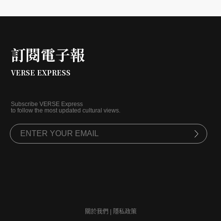
訂閱電子報
VERSE EXPRESS
Subscribe VERSE Express
to follow the most updated cultural views.
關於我們
|
隱私政策