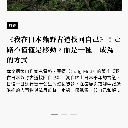
行旅
《我在日本熊野古道找回自己》：走
路不僅僅是移動，而是一種「成為」
的方式
本文摘錄自作家克雷格・莫德（Craig Mod）的著作《我
在日本熊野古道找回自己》。獨自踏上日本千年的古道，
日復一日進行數十公里的漫長徒步，在疲憊與寂靜中記錄
沿途的人事物與歲月痕跡，走過一段孤獨、與自己和解的
心靈旅程。