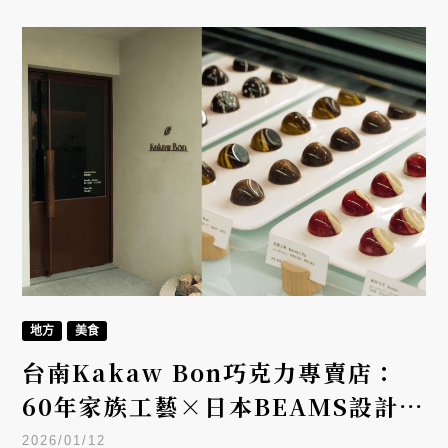
名禮盒《醇音．共振》就此誕生。這場結合精品食
材、職人技藝與在地音律的沉浸式盛宴，將於 7 月 1
日正式上架，譜寫台灣伴手禮市場前所未見的感官篇
章。
地方
美食
台南Kakaw Bon巧克力專賣店：
60年家族工藝×日本BEAMS設計，
安平古堡旁的Bon Bon夾心巧克力
2026/01/12