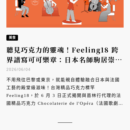
美食
聽見巧克力的靈魂！Feeling18 跨
界譜寫可可樂章：日本名師駒居崇宏
× 法國歌劇巧克力 × 灣聲樂團，共
2026/06/04
築沉浸式感官盛宴
不用飛往巴黎或東京，就能親自體驗融合日本與法國
工藝的殿堂級滋味！台灣精品巧克力標竿
Feeling18，於 6 月 3 日正式揭開與苗林行代理的法
國精品巧克力 Chocolaterie de l'Opéra（法國歌劇巧
克力）、日本甜點名師駒居崇宏及灣聲樂團的聯名盛
事。當台灣山城的匠心遇見日本與法國的優雅技藝，
再揉入觸動靈魂的弦樂，跨界共譜的可可樂章 —— 聯