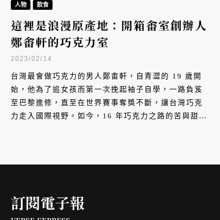
人物
飲食
這裡是浪漫原產地：開箱畬室創辦人
鄭畬軒的巧克力室
2023/02/14
台灣最會做巧克力的男人鄭畬軒，自青澀的 19 歲開
始，他為了追女孩而第一次挽起袖子自學，一路負笈
至巴黎進修，直至在世界賽事奪獎不斷，讓台灣巧克
力走入國際視野。如今，16 年巧克力之路的苦與甜，
都被鄭畬軒濃縮進「畬室法式巧克力甜點創作」的摩
登店面。我們探進讓這一切得以運轉的心臟 —— 畬室
的巧克力室，好奇是什麼樣的法寶在其中坐鎮，給予
他力量造出一座巧克力王國。
訂閱電子報