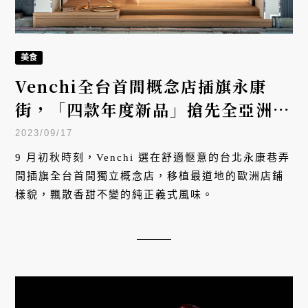
美食
Venchi全台首間概念店插旗永康
街，「四款年度新品」搶先全亞洲獨
家登場！
2023/09/17
9 月初秋時刻，Venchi 選在舒適愜意的台北永康巷弄
間插旗全台首間獨立概念店，移植最道地的歐洲店鋪
樣貌，飄散香甜不變的純正義式風味。