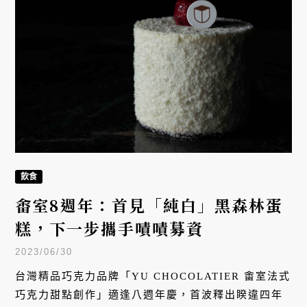
飲食
畬室8週年：首見「純白」黑森林蛋
糕，下一步攜手嘖嘖募資
2023/06/30
台灣精品巧克力品牌「YU CHOCOLATIER 畬室法式
巧克力甜點創作」適逢八週年慶，首波釋出睽違四年