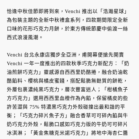
恰逢中秋佳節即將到來，Venchi 推出以「浩瀚星球」
為包裝主題的全新中秋禮盒系列，四款期間限定全新
口味的花形巧克力月餅，於東方傳統節慶中偷渡一絲
西式浪漫風潮。
Venchi 台北永康店獨步全亞洲，甫開幕便搶先開賣
Venchi 一年一度推出的四款秋季巧克力新配方：「奶
油煎餅巧克力」靈感源自西西里奶酪捲，融合奶油乾
酪餡料、櫻桃與橘皮蜜餞，搭配鬆脆無麩質的餅乾，
外層包裹濃純黑巧克力，層次豐富迷人；「柑橘魚子
方巧克力」選用西西里血橙作為內餡，保留橘皮的些
許苦澀與 75% 特濃黑巧克力外殼碰撞出最和諧的平
衡；「巧克力碎片魚子方」融合香草可可碎內餡與牛
奶巧克力外殼，鬆脆口感如巧克力版的牛奶可可碎片
冰淇淋；「黃金焦糖克米諾巧克力」將地中海杏仁醬