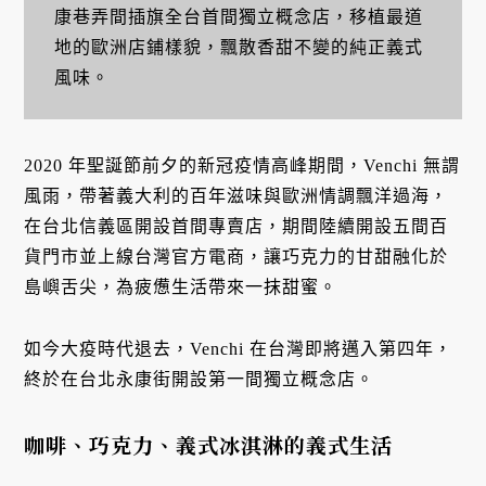
康巷弄間插旗全台首間獨立概念店，移植最道
地的歐洲店鋪樣貌，飄散香甜不變的純正義式
風味。
2020 年聖誕節前夕的新冠疫情高峰期間，Venchi 無謂
風雨，帶著義大利的百年滋味與歐洲情調飄洋過海，
在台北信義區開設首間專賣店，期間陸續開設五間百
貨門市並上線台灣官方電商，讓巧克力的甘甜融化於
島嶼舌尖，為疲憊生活帶來一抹甜蜜。
如今大疫時代退去，Venchi 在台灣即將邁入第四年，
終於在台北永康街開設第一間獨立概念店。
咖啡、巧克力、義式冰淇淋的義式生活