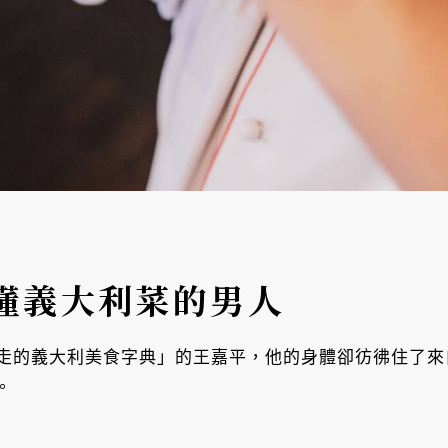
懂義大利菜的男人
稱「行走的義大利美食字典」的王嘉平，他的身體卻彷彿住了
。