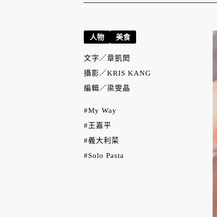
人物
美食
文字／
章凱閎
攝影／
KRIS KANG
編輯／
梁雯晶
#My Way
#王嘉平
#義大利菜
#Solo Pasta