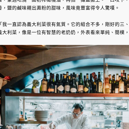
香，鹽的鹹味襯出澱粉的甜味，風味竟豐富得令人驚嘆。
「我一直認為義大利菜很有氣質。它的組合不多，剛好的三
義大利菜，像是一位有智慧的老奶奶，外表看來單純、簡樸