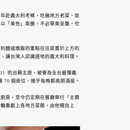
每年赴義大利考察，吃遍地方老菜，並
不以「美色」取勝，不必華美呈盤，也
大利麵或燉飯的重點往往是置於上方的
汁，讓台灣人認識道地的義大利料理。
a」（註 1）的台籍主廚，被譽為全台最懂義
多達 70 個座位，幾乎每晚都高朋滿座。
開廚房，至今仍定期在餐廳舉行「主題
，輪番獻上各地方菜餚，由他親自上