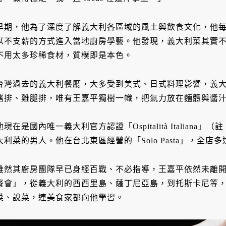
早期，他為了深度了解義大利各區域的風土與飲食文化，他
以不支薪的方式進入當地廚房學藝。他發現，義大利菜其實
不用太多珍稀食材，質樸即是本色。
台灣過去的義大利餐廳，大多受到美式、日式料理影響，義
豬排、雞腿排，唯有王嘉平獨樹一幟，把氣力放在麵體與醬
他現在是國內唯一義大利官方認證「Ospitalità Italian
大利菜的男人。他在台北東區經營的「Solo Pasta」，全店
雖然其廚房團隊早已身經百戰、不必指導，王嘉平依然未離
餐會」，從義大利的西西里島、薩丁尼亞島，到托斯卡尼等
菜、說菜，連美食家都向他學習。