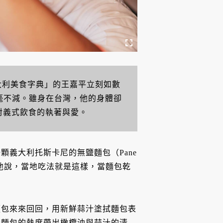
的義大利美食字典」的王嘉平立刻如數
絲毫不減。雖身在台灣，他的身體卻
對義式飲食的執著與愛。
義大利托斯卡尼的無鹽麵包（Pane
。他說，當地吃法就是這樣，當麵包乾
麵包來來回回，用新鮮蒜汁塗拭麵包表
，麵包的熱度帶出橄欖油與蒜汁的清