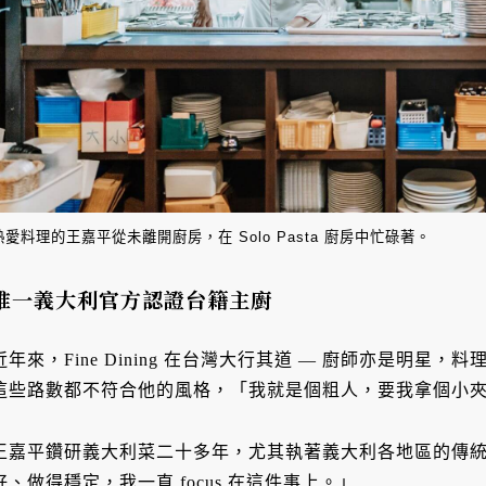
熱愛料理的王嘉平從未離開廚房，在 Solo Pasta 廚房中忙碌著。
唯一義大利官方認證台籍主廚
近年來，Fine Dining 在台灣大行其道 — 廚師亦是明
這些路數都不符合他的風格，「我就是個粗人，要我拿個小
王嘉平鑽研義大利菜二十多年，尤其執著義大利各地區的傳
好、做得穩定，我一直 focus 在這件事上。」