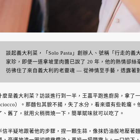
談起義大利菜，「Solo Pasta」創辦人、號稱「行走
家珍，即便一道拿坡里肉醬已說了 20 年，他的熱情卻
彷彿住了來自義大利的老靈魂 — 從神情至手藝，透露著
什麼是義大利菜？訪談進行到一半，王嘉平跑進廚房，拿了一顆
Sciocco）。那麵包其貌不揚，失了水分，看來還有些乾癟
了、舊了，就用火稍微燒一下，簡單賦味就可以吃了。
半信半疑地跟著他的步驟，捏一顆生蒜，像抹奶油般地壓著
層，豪邁地澆一圈初榨橄欖油，再掐一撮鹽撒上。一口咬下