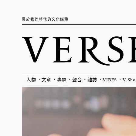
屬於我們時代的文化媒體
人物
文章
專題
聲音
雜誌
VIBES
V Sho