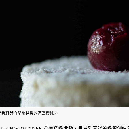
以香料與白蘭地特製的酒漬櫻桃。
YU CHOCOLATIER 畬室透過悸動、思考到實踐的過程創造