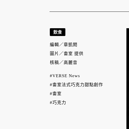
飲食
編輯／
章凱閎
圖片／
畬室 提供
核稿／
高麗音
#VERSE News
#畬室法式巧克力甜點創作
#畬室
#巧克力