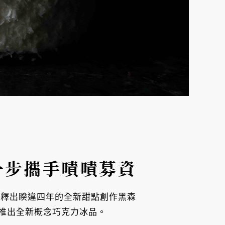
一步攜手嘖嘖募資
首波釋出睽違四年的全新甜點創作黑森
推出全新概念巧克力冰品。