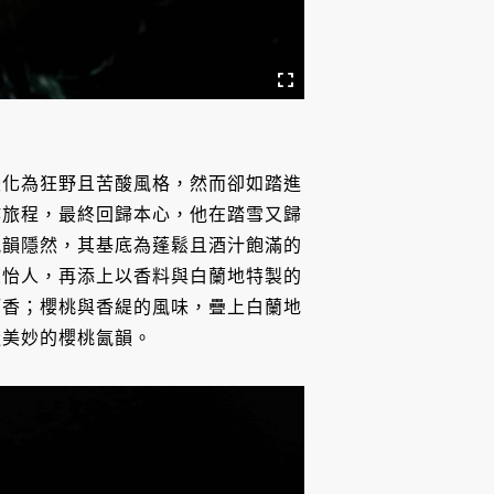
變化為狂野且苦酸風格，然而卻如踏進
作旅程，最終回歸本心，他在踏雪又歸
風韻隱然，其基底為蓬鬆且酒汁飽滿的
爽怡人，再添上以香料與白蘭地特製的
酒香；櫻桃與香緹的風味，疊上白蘭地
邃美妙的櫻桃氤韻。