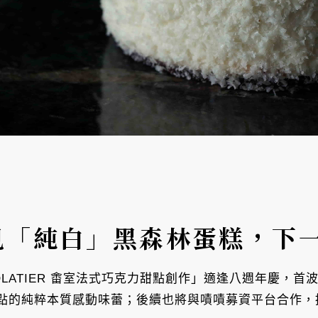
見「純白」黑森林蛋糕，下
COLATIER 畬室法式巧克力甜點創作」適逢八週年慶，
點的純粹本質感動味蕾；後續也將與嘖嘖募資平台合作，