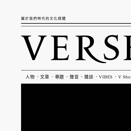
屬於我們時代的文化媒體
人物
文章
專題
聲音
雜誌
VIBES
V Sho