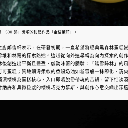
獲「500 盤」獎項的甜點作品「金桔茉莉」。
主廚鄭畬軒表示，在研發初期，一直希望將經典黑森林蛋糕
雪堆和林霧的探索路途。這趟從向外追尋轉為向內探索的創
林後創造出平衡且豐盈，感動味蕾的體驗：「踏雪歸林」的
可可蛋糕；質地細滑柔軟的香緹奶油如新雪般一抹即化、清
酒漬櫻桃為蛋糕核心，入口即嚐脫俗帶魂的苦韻，留下恬淡
甘納許和具微粒感的櫻桃巧克力慕斯，與創作心意交織出深