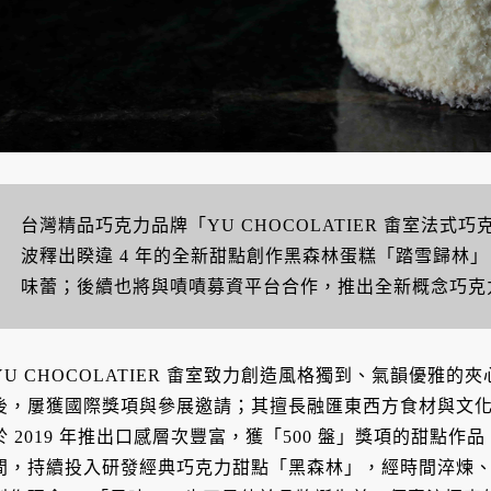
台灣精品巧克力品牌「YU CHOCOLATIER 畬室法式
波釋出睽違 4 年的全新甜點創作黑森林蛋糕「踏雪歸林
味蕾；後續也將與嘖嘖募資平台合作，推出全新概念巧克
YU CHOCOLATIER 畬室致力創造風格獨到、氣韻優雅的夾
後，屢獲國際獎項與參展邀請；其擅長融匯東西方食材與文
於 2019 年推出口感層次豐富，獲「500 盤」獎項的甜點
間，持續投入研發經典巧克力甜點「黑森林」，經時間淬煉