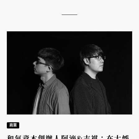
商業
和氣資本創辦人阿滴&志祺：在大娛