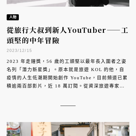
人物
從旅行大叔到新人YouTuber——工
頭堅的中年冒險
2023/12/15
2023 年走鐘獎，56 歲的工頭堅以最年長入圍者之姿
名列「潛力新星獎」。原本就是旅遊 KOL 的他，自
疫情的人生低潮期開始創作 YouTube，目前頻道已累
積逾兩百部影片，近 18 萬訂閱。從資深旅遊專家轉
型當起 YouTuber，經歷了哪些摸索？可以給任何新
出發的 YouTuber 什麼啟示？