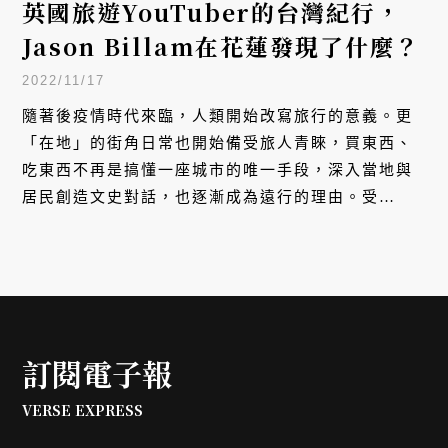
「在地」的街角日常也開始備受旅人青睞，買東西、
吃東西不再是搞懂一座城市的唯一手段，深入當地與
居民創造文史對話，也逐漸成為遠行的理由。受
Taiwan Pitch 邀約，英國旅遊頻道「Jason Billam
Travel」主理人 Jason Billam 來台尋訪原住民的故
事，離開喧囂的都市，這位旅遊達人前往東台灣、深
入花蓮，尋訪阿美族、泰雅族與太魯閣族的文化脈
絡，用外國人的視角，探尋著台灣原住民的工藝與生
活。
訂閱電子報
VERSE EXPRESS
Subscribe VERSE Express
to follow the most updated cultural views.