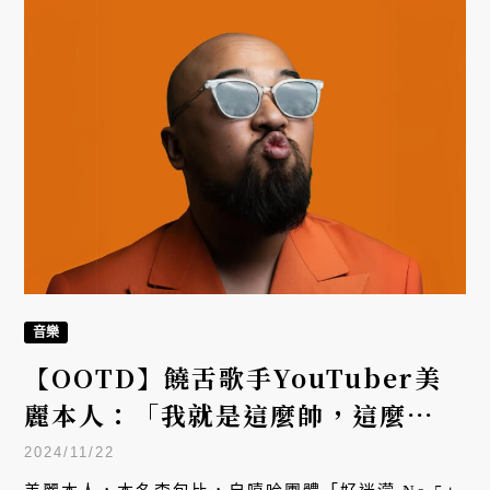
音樂
【OOTD】饒舌歌手YouTuber美
麗本人：「我就是這麼帥，這麼
美！」
2024/11/22