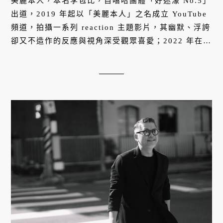
美麗本人，本名李包比，自嘻哈團體「好迷濛 No.5」
出道，2019 年起以「美麗本人」之名成立 YouTube
頻道，拍攝一系列 reaction 主題影片，其幽默、浮誇
卻又不造作的反應與視角深受觀眾喜愛；2022 年在選
秀節目《大嘻哈時代 2》中擔任主持兼現場賽評。集
饒舌歌手、音樂製作人、主持人、「走鐘獎」級
YouTuber 與網美於一身的全方位藝人。