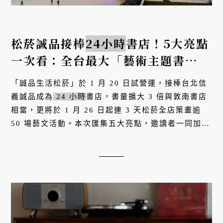
松菸誠品接棒
24小時
書店！5大亮點
一次看：全台最大「藝術主題書
區」、咖啡館隱藏版宵夜，邀請近
「誠品生活松菸」於 1 月 20 日試營運，接棒台北信
30位歌手不斷電接力演出！
義誠品成為
24 小時
書店，書量擴大 3 倍與敦南書店
相當，更將於 1 月 26 日起連 3 天松菸全店策畫逾
50 場藝文活動。本次匯集五大亮點，邀讀者一同加入
這場跨界藝文盛宴。