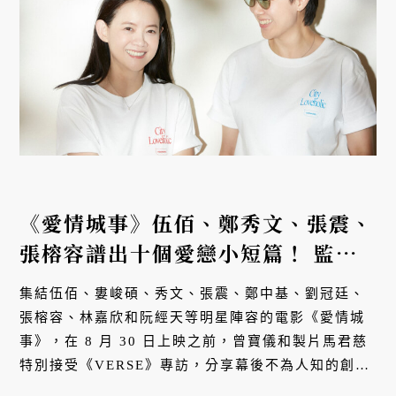
《愛情城事》伍佰、鄭秀文、張震、
張榕容譜出十個愛戀小短篇！ 監製
曾寶儀、製作人馬君慈分享背後的創
集結伍佰、婁峻碩、秀文、張震、鄭中基、劉冠廷、
作秘辛
張榕容、林嘉欣和阮經天等明星陣容的電影《愛情城
事》，在 8 月 30 日上映之前，曾寶儀和製片馬君慈
特別接受《VERSE》專訪，分享幕後不為人知的創作
祕辛。