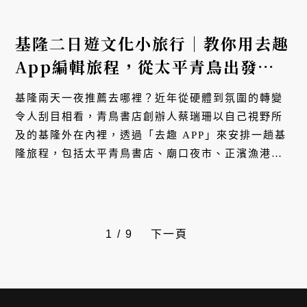
基隆二日遊文化小旅行｜教你用去趣
App編輯旅程，從太平青鳥出發，
吃喝玩樂走讀18個場景
基隆兩天一夜推薦去哪裡？近年從硬體到氛圍的轉變
令人刮目相看，青鳥書店創辦人蔡瑞珊以自己視野所
及的基隆外在內裡，透過「去趣 APP」來安排一趟基
隆旅程，包括太平青鳥書店、廟口夜市、正濱漁港，
還有更多秘境步道。
1
/
9
下一頁