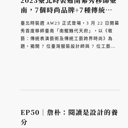
2023臺北時裝週開幕秀移師臺
南，7個時尚品牌+7種傳統工
藝展現最潮台味聯名
臺北時裝週 AW23 正式登場，3 月 22 日開幕
秀首度移師臺南「南鯤鯓代天府」，以《敬
藝：傳統表演藝術及傳統工藝跨界時尚》為
題，揭開 7 位臺灣服裝設計師與 7 位工藝師
的融心醞釀，發布 70 組匠心獨具的嶄新演繹
作品。
EP50｜詹朴：閱讀是設計的養
分