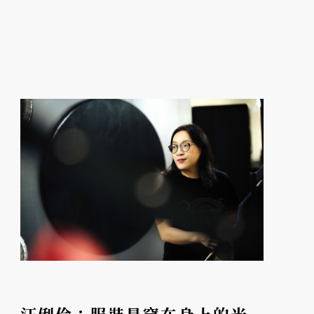
邀請劉品言擔任一日品牌大使。