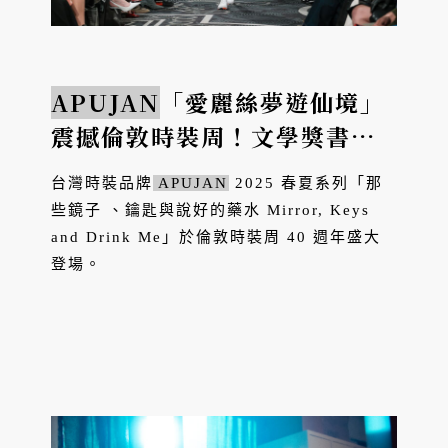
APUJAN
「愛麗絲夢遊仙境」
震撼倫敦時裝周！文學獎書
頁、黑嘉嘉的棋譜變成服裝登
台灣時裝品牌
APUJAN
2025 春夏系列「那
上伸展台
些鏡子 、鑰匙與說好的藥水 Mirror, Keys
and Drink Me」於倫敦時裝周 40 週年盛大
登場。