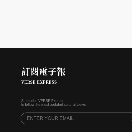
訂閱電子報
VERSE EXPRESS
Subscribe VERSE Express
to follow the most updated cultural views.