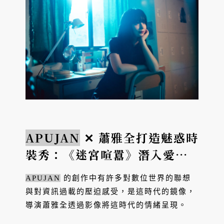
APUJAN
✕ 蕭雅全打造魅惑時
裝秀：《迷宮喧囂》潛入愛麗
絲夢遊幻境
APUJAN
的創作中有許多對數位世界的聯想
與對資訊過載的壓迫感受，是這時代的鏡像，
導演蕭雅全透過影像將這時代的情緒呈現。