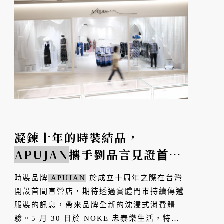
凝鍊十年的時裝結晶，
APUJAN
攜手劉品言見證⾸間
直營店
時裝品牌
APUJAN
於成立十周年之際在台灣
開設首間直營店，期待透過實體門市持續傳遞
服裝的訊息，帶來品牌全新的沈浸式消費體
驗。5 月 30 日於 NOKE 忠泰樂生活，特別