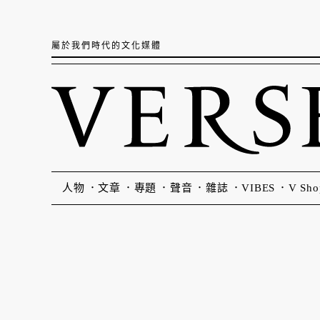
屬於我們時代的文化媒體
人物
文章
專題
聲音
雜誌
VIBES
V Sho