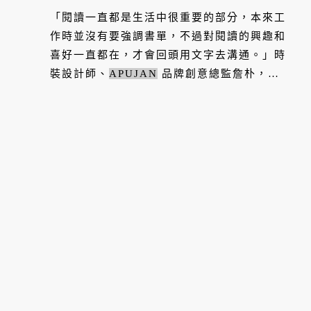
「閱讀一直都是生活中很重要的部分，本來工
作時並沒有要強調書單，不過對閱讀的興趣和
喜好一直都在，才會回頭用文字去溝通。」時
裝設計師、
APUJAN
品牌創意總監詹朴，熱
愛讀書、且善於挖掘其中靈感，並會從科幻故
事等素材發想每季主題；甚至會透過「開書
單」的方式，與...