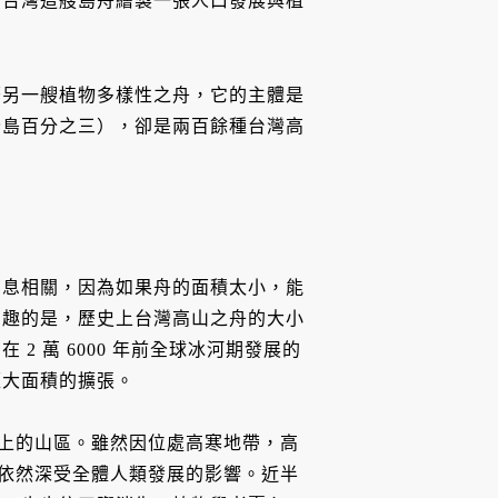
為台灣這艘島舟繪製一張人口發展與植
著另一艘植物多樣性之舟，它的主體是
全島百分之三），卻是兩百餘種台灣高
息息相關，因為如果舟的面積太小，能
有趣的是，歷史上台灣高山之舟的大小
 萬 6000 年前全球冰河期發展的
經大面積的擴張。
尺之上的山區。雖然因位處高寒地帶，高
存續依然深受全體人類發展的影響。近半