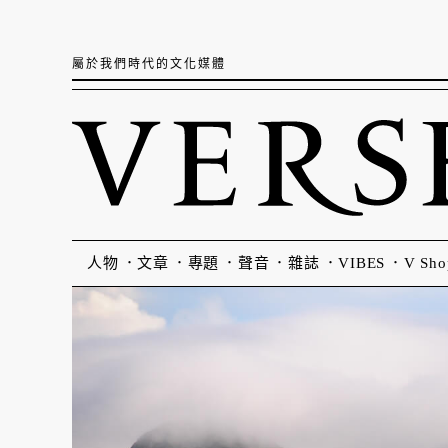
屬於我們時代的文化媒體
人物
文章
專題
聲音
雜誌
VIBES
V Sho