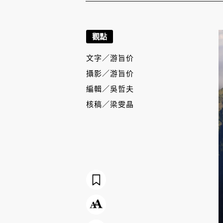
觀點
文字／
游旨价
攝影／
游旨价
編輯／
吳哲夫
核稿／
梁雯晶