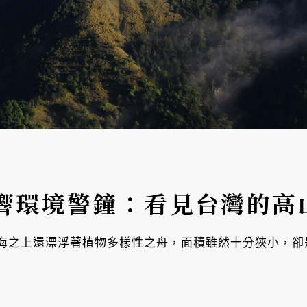
響環境警鐘：看見台灣的高
海之上還漂浮著植物多樣性之舟，面積雖然十分狹小，卻