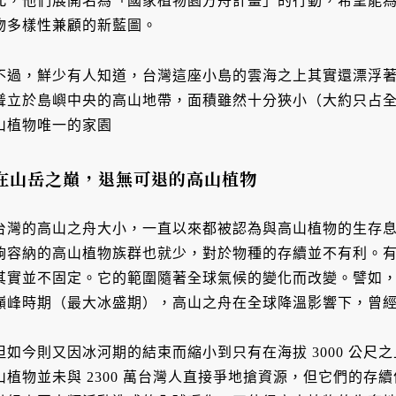
此，他們展開名為「國家植物園方舟計畫」的行動，希望能
物多樣性兼顧的新藍圖。
不過，鮮少有人知道，台灣這座小島的雲海之上其實還漂浮
聳立於島嶼中央的高山地帶，面積雖然十分狹小（大約只占
山植物唯一的家園
在山岳之巔，退無可退的高山植物
台灣的高山之舟大小，一直以來都被認為與高山植物的生存
夠容納的高山植物族群也就少，對於物種的存續並不有利。
其實並不固定。它的範圍隨著全球氣候的變化而改變。譬如，在 2
巔峰時期（最大冰盛期），高山之舟在全球降溫影響下，曾
但如今則又因冰河期的結束而縮小到只有在海拔 3000 公
山植物並未與 2300 萬台灣人直接爭地搶資源，但它們的