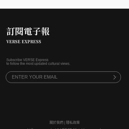
訂閱電子報
VERSE EXPRESS
Subscribe VERSE Express
to follow the most updated cultural views.
關於我們
|
隱私政策