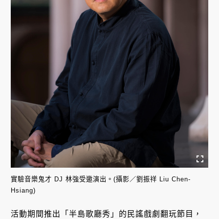
實驗音樂鬼才 DJ 林強受邀演出。(攝影／劉振祥 Liu Chen-
Hsiang)
活動期間推出「半島歌廳秀」的民謠戲劇翻玩節目，