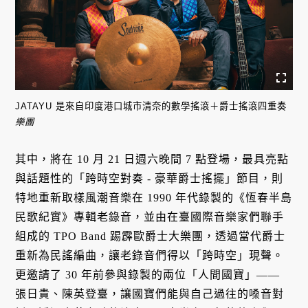
JATAYU 是來自印度港口城市清奈的數學搖滾＋爵士搖滾四重奏
樂團
其中，將在 10 月 21 日週六晚間 7 點登場，最具亮點
與話題性的「跨時空對奏 - 豪華爵士搖擺」節目，則
特地重新取樣風潮音樂在 1990 年代錄製的《恆春半島
民歌紀實》專輯老錄音，並由在臺國際音樂家們聯手
組成的 TPO Band 踢霹歐爵士大樂團，透過當代爵士
重新為民謠編曲，讓老錄音們得以「跨時空」現聲。
更邀請了 30 年前參與錄製的兩位「人間國寶」——
張日貴、陳英登臺，讓國寶們能與自己過往的嗓音對