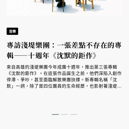
音樂
專訪淺堤樂團：一張差點不存在的專
輯——十週年《沈默的鉅作》
來自高雄的淺堤樂團今年成團十週年，推出第三張專輯
《沈默的鉅作》。在這張作品誕生之前，他們深陷入創作
停滯、爭吵，甚至面臨解散樂團抉擇。新專輯名稱「沈
默」一詞，除了是四位團員的生命經歷，也影射著淺堤走
過十年，重新理解彼此的過程。而我們也在其中，看見台
灣樂團邁向成熟、獨立經營的試煉之路。