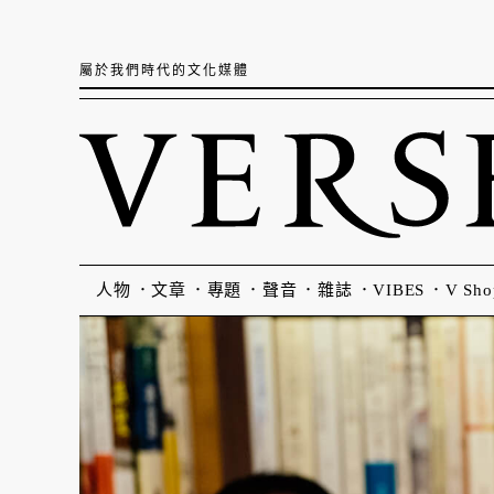
屬於我們時代的文化媒體
人物
文章
專題
聲音
雜誌
VIBES
V Sho