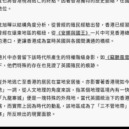
往也將香港視為逃亡的終點。因著香港獨特的歷史脈絡，在
地位。
沈旭暉以結構角度分析，從曾經的殖民經驗出發，香港已經
曾經在遠東地區的樞紐，從
《安娜與國王》
一片中可見香港
的港口，更讓香港成為當時英國與各國間溝通的橋樑。
港片中亦曾留下該時代所產生的特權階級身影，如
《竊聽風
下，他們特殊的存在也見證了英國殖民的痕跡。
從外地逃亡至香港的居民在當地安居後，亦影響著香港現如
地」一詞，從人文地理的角度來說，指某個地理區境內有一
「九龍寨城」便是一塊特殊的外飛地。當代英國統治下的香
轄，而實際上因為時代的動亂，該地區成為了「三不管地帶
寨」所反映出的現實面貌。