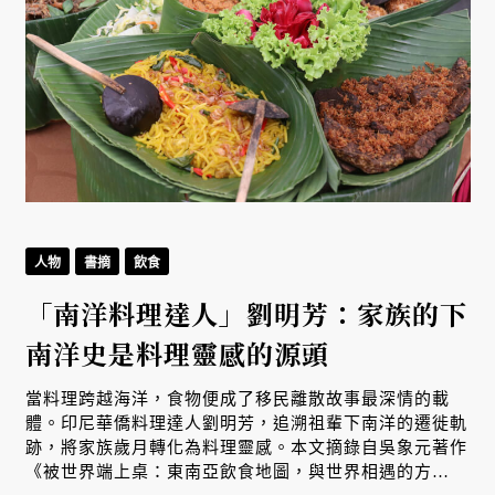
人物
書摘
飲食
「南洋料理達人」劉明芳：家族的下
南洋史是料理靈感的源頭
生
當料理跨越海洋，食物便成了移民離散故事最深情的載
體。印尼華僑料理達人劉明芳，追溯祖輩下南洋的遷徙軌
跡，將家族歲月轉化為料理靈感。本文摘錄自吳象元著作
、
《被世界端上桌：東南亞飲食地圖，與世界相遇的方