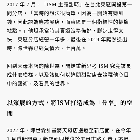
2017 年 7 月，「ISM 主義甜時」在台北東區開設第一
間分店，「當時的想法很簡單，因為一開始有賺到
錢，因此認為應該展店，而東區是一個指標性的插旗
地點。」他坦承當時其實還沒準備好，腳步走得太
快，東區分店經營一年多，最後在 2019 年黯然退出
時，陳世霖已經負債六、七百萬。
回到天母本店的陳世霖，開始重新思考 ISM 究竟該長
成什麼模樣，以及該如何以這間甜點店去詮釋他心目
中的藝術，及看見的世界。
以策展的方式，將ISM打造成為「分享」的空
間
2022 年，陳世霖計畫將天母店搬遷至新店面，在今年
3 月重新開幕。新店面同樣位於天母東路 8 巷，不過