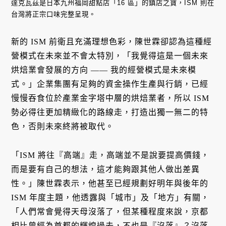
達克瓦茲是日本九州福岡甜點店「16 區」的鎮店之寶，ISM 則在
台灣將正宗口味完整呈現。
新的 ISM 前衛且充滿理想色彩，陳世霖卻認為這種經
營模式在未來並不會太特別，「我覺得這是一個未來
烘焙業會發展的方向 —— 我的經營模式是未來模
式。」企業集團有足夠的資金操作生產與行銷，已經
慢慢吞食位於產業金字塔中層的烘焙業者，所以 ISM
勢必得往更加精緻化的路線走，打造出獨一無二的特
色，否則未來終將被取代。
「ISM 將往『高端』走，高端並不是說要提高價錢，
而是要有自己的想法，這才能夠跟其他人做出差異
性。」陳世霖表示，他甚至已經規劃好明年與後年的
ISM 年度主題，他透露與「城市」及「地方」有關，
「人們常會覺得天母沒落了，但某種程度來說，京都
相比曾經為首都的輝煌過去，不也是『沒落』？沒落