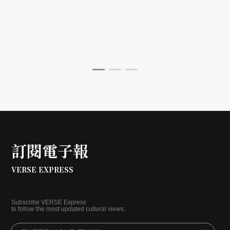
式》，帶您從故事出發，探索南洋飲食文化在世界深耕與
交融的原因。
訂閱電子報
VERSE EXPRESS
Subscribe VERSE Express
to follow the most updated cultural views.