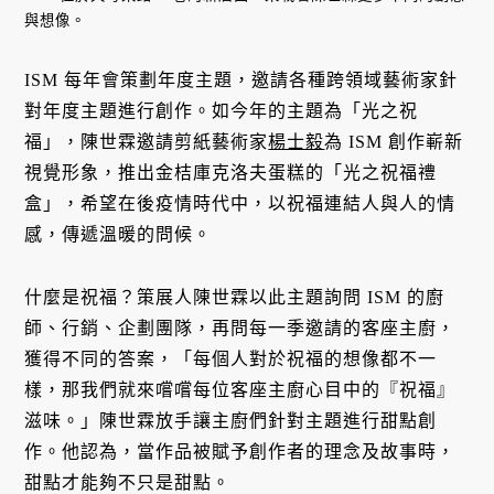
與想像。
ISM 每年會策劃年度主題，邀請各種跨領域藝術家針
對年度主題進行創作。如今年的主題為「光之祝
福」，陳世霖邀請剪紙藝術家
楊士毅
為 ISM 創作嶄新
視覺形象，推出金桔庫克洛夫蛋糕的「光之祝福禮
盒」，希望在後疫情時代中，以祝福連結人與人的情
感，傳遞溫暖的問候。
什麼是祝福？策展人陳世霖以此主題詢問 ISM 的廚
師、行銷、企劃團隊，再問每一季邀請的客座主廚，
獲得不同的答案，「每個人對於祝福的想像都不一
樣，那我們就來嚐嚐每位客座主廚心目中的『祝福』
滋味。」陳世霖放手讓主廚們針對主題進行甜點創
作。他認為，當作品被賦予創作者的理念及故事時，
甜點才能夠不只是甜點。