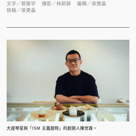
文字／
郭振宇
攝影／
林蔚靜
編輯／
梁雯晶
核稿／
梁雯晶
大提琴家與「ISM 主義甜時」的創辦人陳世霖。