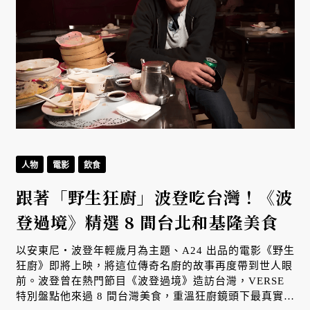
人物
電影
飲食
跟著「野生狂廚」波登吃台灣！《波
登過境》精選 8 間台北和基隆美食
以安東尼・波登年輕歲月為主題、A24 出品的電影《野生
狂廚》即將上映，將這位傳奇名廚的故事再度帶到世人眼
前。波登曾在熱門節目《波登過境》造訪台灣，VERSE
特別盤點他來過 8 間台灣美食，重溫狂廚鏡頭下最真實、