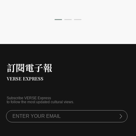
道地的台味記憶。
訂閱電子報
VERSE EXPRESS
Subscribe VERSE Express
to follow the most updated cultural views.