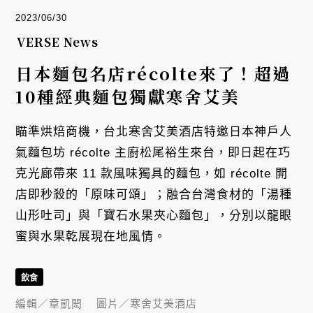
2023/06/30
VERSE News
日本麵包名店récolte來了！超過
10種經典麵包獨獻寒舍艾美
瞄準烘焙商機，台北寒舍艾美酒店特邀日本神戶人
氣麵包坊 récolte 主廚松尾裕生來台，即日起在巧
克光廊帶來 11 款風味獨具的麵包，如 récolte 開
店即秒殺的「原味可頌」；融合台灣食材的「湯種
山形吐司」與「寶石水果夾心麵包」，分別以龍眼
蜜與水果乾展現在地風情。
飲食
編輯／
章凱閎
圖片／
寒舍艾美酒店