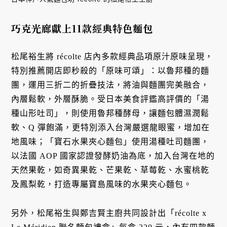
巧克光廊獻上11款經典特色麵包
松尾裕生將 récolte 店內多款經典品項原汁原味呈現，
特別推薦開店即秒殺的「原味可頌」：以魯邦種的麵
團，運用三折二的折疊技法，將油與麵團完美融合，
內層鬆軟，外層酥脆。受日本美食評鑑高評價的「湯
種山形吐司」，則使用魯邦種酵母，讓麵包體濕潤鬆
軟、Q 彈飽滿，更特別添入台灣嚴選龍眼蜜，增加在
地風味；「寶石水果夾心麵包」使用湯種吐司麵團，
以法國 AOP 國家認證發酵奶油為底，加入台灣在地的
天然果乾，如奇異果乾、芒果乾、草莓乾、水蜜桃乾
及鳳梨乾，打造專屬寶島風味的水果夾心麵包。
另外，松尾裕生與鄭吉賢主廚共同設計出「récolte x