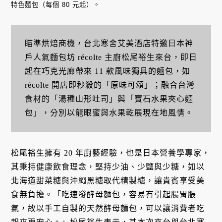
特色麵包（每個 80 元起）。
瞄準烘焙商機，台北寒舍艾美酒店特邀日本神
戶人氣麵包坊 récolte 主廚松尾裕生來台，即日
起在巧克光廊帶來 11 款風味獨具的麵包，如
récolte 開店即秒殺的「原味可頌」；融合台灣
食材的「湯種山形吐司」與「寶石水果夾心麵
包」，分別以龍眼蜜與水果乾展現在地風情。
松尾裕生擁有 20 年廚藝經驗，也是日本營養學專家，
其秉持健康飲食理念，堅持少油、少鹽與少糖，如以
北海道甜菜糖與沖繩黑糖取代精製糖，讓貴賓享受美
食無負擔。「吃速發酵母麵包，容易有引起腸胃脹
氣，故以手工自製的天然酵母麵包，可以讓消費者吃