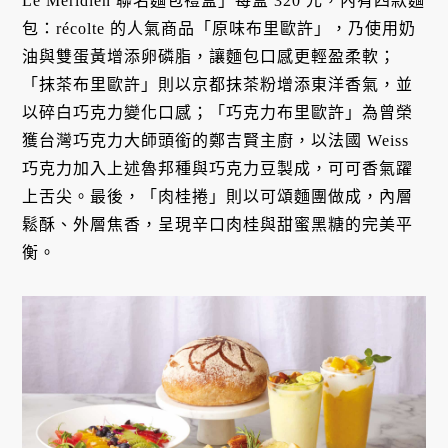
Le Méridien 聯名麵包禮盒」每盒 320 元，內有四款麵
包：récolte 的人氣商品「原味布里歐許」，乃使用奶
油與雙蛋黃增添卵磷脂，讓麵包口感更輕盈柔軟；
「抹茶布里歐許」則以京都抹茶粉增添東洋香氣，並
以碎白巧克力變化口感；「巧克力布里歐許」為曾榮
獲台灣巧克力大師頭銜的鄭吉賢主廚，以法國 Weiss
巧克力加入上述魯邦種與巧克力豆製成，可可香氣躍
上舌尖。最後，「肉桂捲」則以可頌麵團做成，內層
鬆酥、外層焦香，呈現辛口肉桂與甜蜜黑糖的完美平
衡。