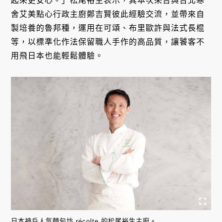
起來更安心。」松尾裕生表示，其本次來台與台北寒
舍艾美點心行政主廚鄭吉賢彼此經驗交流，並帶來自
製培養的魯邦種，運用在可頌、布里歐許與法式長棍
等，以標準化作法保留職人手作的高品質，讓饕客不
用飛日本也能輕鬆體驗。
日本神戶人氣麵包坊 récolte 的松尾裕生主廚。