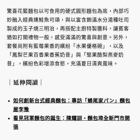
驚喜花籃麵包以可食用的硬式圓形麵包為底，內部巧
妙融入經典燻鮭魚可頌，與以富含飽滿水分湯種吐司
製成的玉子燒三明治，再搭配主廚特製醬料，讓賓客
猶如打開禮物一般，感受滿滿的驚喜與創意。另外，
套餐尚附有藍莓果香的繽紛「水果優格碗」，以及
「鳳梨芒果百香果香蕉奶昔」與「堅果酪梨燕麥奶
昔」，繽紛色彩增添食慾，充滿夏日清爽風味。
｜延伸閱讀｜
如何創新台式經典麵包：專訪「蜷尾家パン」麵包
屋李豫
看見冠軍麵包的誕生：陳耀訓・麵包埠全新門市開
張