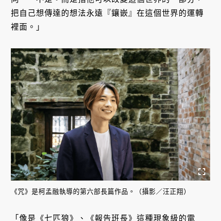
把自己想傳達的想法永遠『鑲嵌』在這個世界的運轉
裡面。」
《咒》是柯孟融執導的第六部長篇作品。（攝影／汪正翔）
「像是《七匹狼》、《報告班長》這種現象級的電