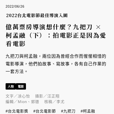
2022/06/26
2022台北電影節最佳導演入圍
億萬票房導演想什麼？九把刀 ×
柯孟融（下）：拍電影正是因為愛
看電影
九把刀與柯孟融，兩位因為曾經合作而惺惺相惜的
電影導演，他們拍故事、寫故事，各有自己作業的
一套方法。
人物
電影
文字／
凃心怡
攝影／
汪正翔
編輯／
Mion、郭璈
核稿／
李尤
#台北電影獎
#台北電影節
#九把刀
#柯孟融