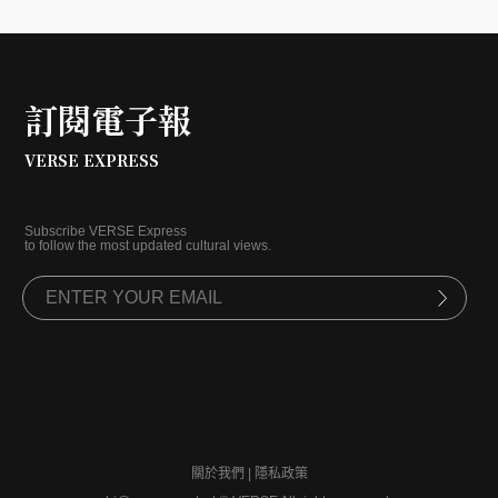
訂閱電子報
VERSE EXPRESS
Subscribe VERSE Express
to follow the most updated cultural views.
關於我們
|
隱私政策