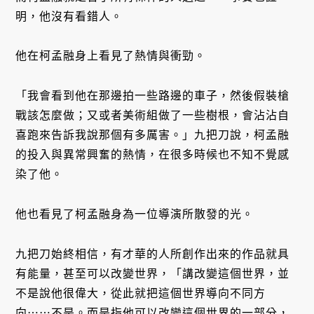
明，他沒有看錯人。
他在柯孟融身上看見了熱情與衝勁。
「我會看到他在那邊拍一些路邊的車子，然後假裝槍
戰該怎麼做；又或者美術組做了一些樹根，會沾沾自
喜跑來告訴我說那個有多厲害。」九把刀說，柯孟融
的投入與異常興奮的熱情，在很多時候也不知不覺感
染了他。
他也看見了柯孟融身為一位導演所散發的光。
九把刀始終相信，有才華的人所創作出來的作品就具
有能量，甚至可以改變世界，「講改變這個世界，並
不是說他很偉大，從此就把這個世界導向不同方
向⋯⋯不是。而是指他可以改變這個世界的一部分，