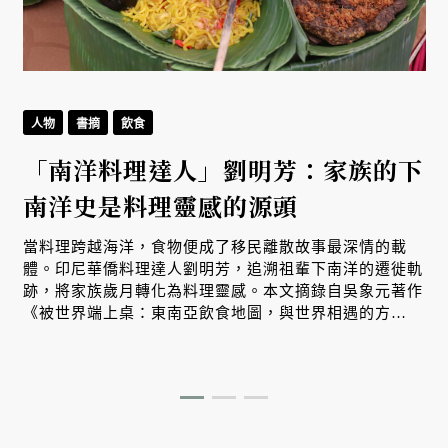
人物
書摘
飲食
「南洋料理達人」劉明芳：家族的下
南洋史是料理靈感的源頭
生
當料理跨越海洋，食物便成了移民離散故事最深情的載
體。印尼華僑料理達人劉明芳，追溯祖輩下南洋的遷徙軌
跡，將家族歲月轉化為料理靈感。本文摘錄自吳象元著作
、
《被世界端上桌：東南亞飲食地圖，與世界相遇的方
式》，帶您從故事出發，探索南洋飲食文化在世界深耕與
交融的原因。