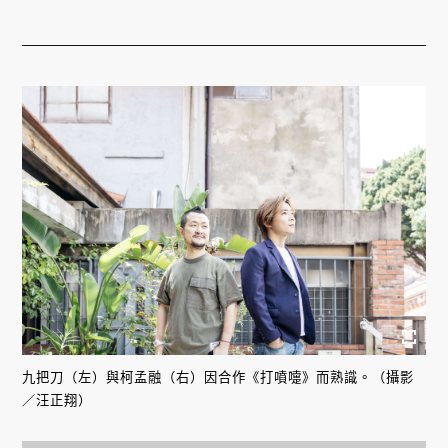
九把刀（左）與柯孟融（右）因合作《打噴嚏》而熟識。（攝影
／汪正翔）