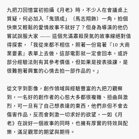
九把刀回憶當初拍攝《月老》時，不少人在會議桌上
質疑，何必加入「鬼頭成」（馬志翔飾）一角，拍個
快樂又輕鬆的愛情故事不就好了？但身為導演的他仍
嘗試說服大家 —— 這個充滿肅殺戾氣的故事線絕對值
得探索，「我從來都不相信，照著一份寫著『10 大商
業要素』表單上去做，這部電影就一定會回本，或許
部分經驗法則有其參考價值，但如果是按表操課，是
很難抱著興奮的心情去拍一部作品的。」
從文字到影像，創作領域與經驗豐富的九把刀觀察
到，一名好的創作者的心態大多都很複雜、扭曲與激
烈，可一旦有了自己想表達的東西，他們非但不會去
傷害作品，反而會刺激一切求好的欲望，一如《月
老》在說好一個故事的同時，也擁有厚實的特效與配
樂，滿足觀眾的期望與期待。