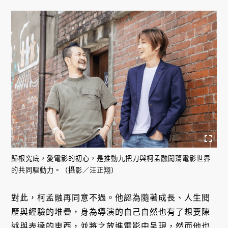
歸根究底，愛電影的初心，是推動九把刀與柯孟融闖蕩電影世界
的共同驅動力。（攝影／汪正翔）
對此，柯孟融再同意不過。他認為隨著成長、人生閱
歷與經驗的堆疊，身為導演的自己自然也有了想要陳
述與表達的東西，並將之放進電影中呈現，然而他也