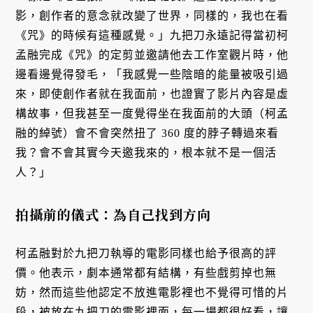
影，創作者的意念就改變了世界，同樣的，我也在看
《咒》的時候有這種感覺。」九把刀永遠記得當初柯
孟融完成《咒》的定剪並邀請他去工作室觀片時，他
邊看邊覺得發毛，「我感覺一些陰暗的能量被吸引過
來，即使創作者就在我面前，也證實了影片內容是虛
構故事，但我甚至一度覺得坐在我面前的大頭（柯孟
融的綽號）會不會突然扭了 360 度的脖子轉過來看
我？會不會其實今天邀我來的，根本就不是一個活
人？」
拍攝前的儀式：為自己找到方向
柯孟融對於九把刀執導的電影同樣也給予很高的評
價。他表示，劇本通常都有結構，有些戲剪掉也無
妨，然而這些他認定不放進電影裡也不覺得可惜的片
段，被放在九把刀的電影裡面，每一場都很好看，讓