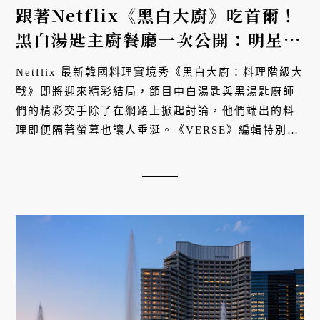
跟著Netflix《黑白大廚》吃首爾！
黑白湯匙主廚餐廳一次公開：明星主
廚崔鉉碩「三醬牛排」、「外送員廚
Netflix 最新韓國料理實境秀《黑白大廚：料理階級大
師」八寶獅子頭、呼聲極高「三星」
戰》即將迎來精彩結局，節目中白湯匙與黑湯匙廚師
現代美式餐廳⋯⋯你最想吃哪一個？
們的精彩交手除了在網路上掀起討論，他們端出的料
理即便隔著螢幕也讓人垂涎。《VERSE》編輯特別整
理了這些廚師各自經營的餐廳以及背後故事，一起來
認識他們吧！