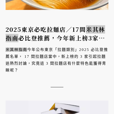
2025東京必吃拉麵店／17間
米其林
指南
必比登推薦，今年新上榜3家訪
日必吃！
米其林指南
今年公布東京「拉麵類別」2025 必比登推
薦名單， 17 間拉麵店當中，新上榜的 3 家引起拉麵
迷熱烈討論，究竟這 3 間拉麵店有什麼特色能獲得青
睞呢？