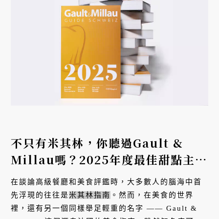
不只有米其林，你聽過Gault &
Millau嗎？2025年度最佳甜點主廚
是他！跟著名廚到瑞士嘗美食
在談論高級餐廳和美食評鑑時，大多數人的腦海中首
先浮現的往往是
米其林指南
。然而，在美食的世界
裡，還有另一個同樣舉足輕重的名字 —— Gault &