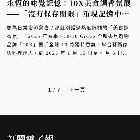
永恆的味覺記憶：10X美食調香氛展
——「沒有保存期限」重現記憶中最
動人的滋味
想為日常增添驚喜？那就別錯過熱度爆棚的「美食調
香氛」！2025 年春季，10/10 Group 全新香氛選物
品牌「10X」攜手全球 10 款獨特香氣，聯合藝術家
與料理達人，於 2025 年 1 月 15 日至 4 月 6 日松
菸概念店推出《沒有保存期限？》美食調香氛展。當
潮流遇上創意香氣，會交織出何種香氛...
1
/
7
下一頁
訂閱電子報