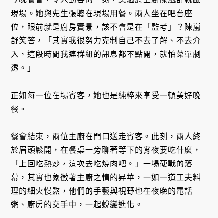
現場。她與先生張聰在現場用餐。兩人坐在吧台座
位，眼前就是廚房實景，該不會是在「監考」？陳嵐
舒笑答，「其實我很努力克制自己不去了解、不去介
入，這段時間我連群組的訊息都不點開，就怕菜單劇
透。」
正如每一位在場賓客，她也是純粹來享受一頓美好晚
餐。
餐會結束，兩位主廚在門口送走賓客。此刻，兩人終
於眉頭鬆開，在餐桌一旁聊著等下的宵夜要吃什麼，
「上回吃熱炒，這次去吃燒肉吧。」一場硬戰的落
幕，其實也象徵著主廚之情的昇華，一如一道工夫料
理的細火慢熬，他們的手藝與視野也在夜晚的電話
粥、廚房的交手中，一起蛻變進化。