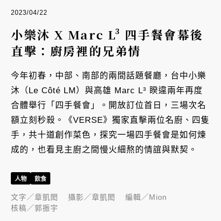
2023/04/22
小樂沐 X Marc L³ 四手餐會幕後
直擊：廚房裡的兄弟情
今年初春，中部、南部的兩間話題餐廳，台中小樂
沐（Le Côté LM）與高雄 Marc L³ 睽違兩年再度
合體舉行「四手餐會」。開放訂位首日，三場次名
額立刻秒殺。《VERSE》獨家直擊兩位名廚、四隻
手，共十道創作菜色，探究一場四手餐會是如何煉
成的，也看見主廚之間慢火細熬的情誼與默契。
人物
飲食
文字／
章凱閎
攝影／
章凱閎
編輯／
Mion
核稿／
郭振宇