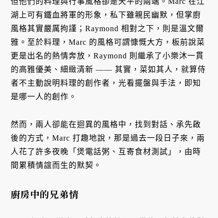
但他們的料理與行事風格卻是天平的兩端。Marc 在江
湖上可有鐵血將軍的形象，私下雖親民幽默，但掌廚
風格其實嚴厲拘謹；Raymond 相對之下，則是溫文爾
雅。至於料理，Marc 的風格可謂慷慨大方，板前說菜
更是出名的熱情奔放，Raymond 則繼承了小樂沐一貫
的高雅優美、細緻清新 —— 其實，菜如其人，就算侍
者不主動說明料理的創作者，光看擺盤與手法，即知
是哪一人的創作。
然而，兩人卻能在迴異的風格中，找到對話、承先啟
後的方式，Marc 打趣地說，那是過去一段日子來，兩
人花了許多夜晚「煲電話粥、互寄食材測試」，由時
間累積情誼而生的默契。
廚房中的兄弟情