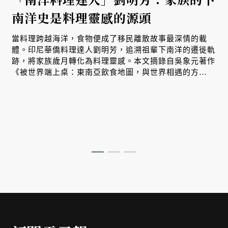
南洋史是料理靈感的源頭
生
當料理跨越海洋，食物便成了移民離散故事最深情的載
體。印尼華僑料理達人劉明芳，追溯祖輩下南洋的遷徙軌
跡，將家族歲月轉化為料理靈感。本文摘錄自吳象元著作
、
《被世界端上桌：東南亞飲食地圖，與世界相遇的方
式》，帶您從故事出發，探索南洋飲食文化在世界深耕與
交融的原因。