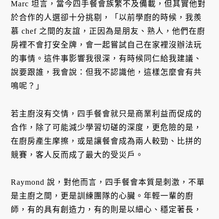
Marc 坦言，當今四手餐會族繁不及備載，但其實他對
於合作的人選卻十分挑剔，「以前學廚的時候，我羨
慕 chef 之間的友誼，正因為是朋友、熟人，他們在廚
房裡不會打安全牌，會一起嘗試自己在家裡沒辦法玩
的事情。這件事影響我很深，有時候同仁給我建議、
說要跟誰，我會說：但我不認識他，這樣怎麼會有共
鳴呢？」
若主廚沒有交情，四手餐會就只是商業利益而促成的
合作，除了可能減少學習切磋的深度，更危險的是，
在廚房產生摩擦，或是讓餐會成為兩人較勁、比拼的
競賽，客人反而成了最大的受災戶。
Raymond 說，對他而言，四手餐會本質是刺激，不單
是主廚之間，更是訓練團隊的心臟。年輕一輩的廚
師，有的具有創造力，有的則是以細心、穩定著長，