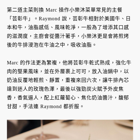
第二道主菜則換 Marc 操作小樂沐菜單常見的主餐
「芸彰牛」。Raymond 說，芸彰牛相對於美國牛、日
本和牛，油脂感低、風味乾淨，一般為了增添其口感
的滋潤度，主廚會從醬汁著手，小樂沐更是會將煎烤
後的牛排浸泡在牛油之中，吸收油脂。
Marc 的作法更為繁複，他將芸彰牛乾式熟成，強化牛
肉的堅果風味，並在外層裹上可可，放入油鍋中，以
奶油反覆地輕煎、靜置，重複來回六次，讓牛排內芯
達到迷人的玫瑰色澤，最後以強勁炭火賦予外皮焦
香，香氣逼人，配上紅蘿蔔心、焦化奶油醬汁，馥郁
甘甜，手法連 Raymond 都折服。