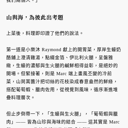
我們兩個人。」
山與海，為彼此出考題
上菜後，料理即印證了他們的說法。
第一道是小樂沐 Raymond 獻上的開胃菜，厚岸生蠔奶
酪鋪上澄清雞湯，點綴金箔、伊比利火腿，呈盤雅
緻，生蠔的濃郁與生火腿的鹹鮮相得益彰，是絕妙的
開場。但緊接著，則是 Marc 端上畫風丕變的冷前
菜，山茼蒿醬汁把切絲的花枝染成春意盎然的鮮綠，
搭配葡萄蝦、臘肉佐用，從視覺到風味，循序漸進堆
疊料理層次。
但止步倒帶一下，「生蠔與生火腿」，「葡萄蝦與臘
肉」—— 皆為山珍與海味的結合 —— 這其實是 Marc