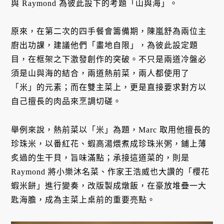
與 Raymond 為彼此設下的考題「山與海」。
原來，在第二次的四手餐會籌備期，陳嵐舒為兩位主
廚出功課，建議他們「畫地自限」，為彼此設定題
目，在框架之下激發創作的突破。不只是兩道冷盤必
須是山與海的結合，兩道熱前菜，兩人都使用了
「米」的元素；而在雙主菜上，更是直接要求對方以
自己擅長的肉品來烹調切磋。
舉例來說，熱前菜以「米」為題，Marc 取用他擅長的
珍珠米，以番紅花、蝦高湯煨煮成珍珠米粥，鋪上薄
炙過的生干貝，旨味滿點；承接這道菜的，則是
Raymond 將小樂沐名菜、作家王浩威也大讚的「櫻花
蝦米餅」進行變奏，改版製成燉飯，在豪放堆疊一大
匙海膽，成為主菜上桌前的重要亮點。