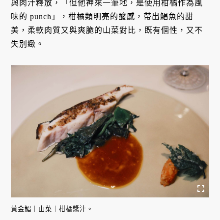
與肉汁釋放，「但他神來一筆地，是使用柑橘作為風
味的 punch」，柑橘類明亮的酸感，帶出鯧魚的甜
美，柔軟肉質又與爽脆的山菜對比，既有個性，又不
失別緻。
黃金鯧｜山菜｜柑橘醬汁。