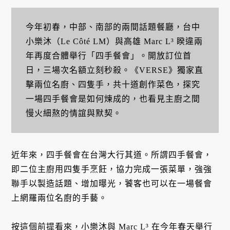
今年初春，中部、南部的兩間話題餐廳，台中
小樂沐（Le Côté LM）與高雄 Marc L³ 睽違兩
年再度合體舉行「四手餐會」。開放訂位首
日，三場次名額立刻秒殺。《VERSE》獨家直
擊兩位名廚、四隻手，共十道創作菜色，探究
一場四手餐會是如何煉成的，也看見主廚之間
慢火細熬的情誼與默契。
近年來，四手餐會在台灣大行其道。所謂四手餐會，
即二位主廚用四隻手烹飪，協力完成一張菜單，強強
聯手以製造話題、增加曝光，饕客也可以在一場餐會
上網羅兩位名廚的手藝。
按這個前提看來，小樂沐與 Marc L³ 在今年春天舉行