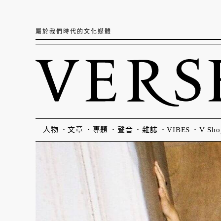
屬於我們時代的文化媒體
人物
文章
專題
聲音
雜誌
VIBES
V Sho