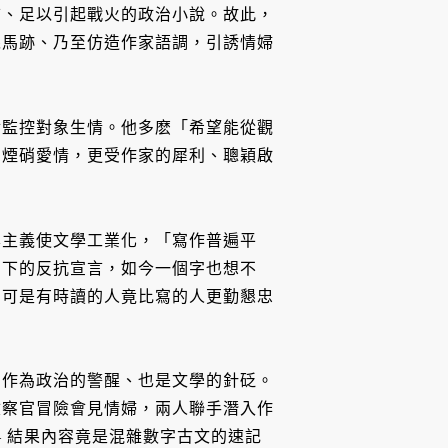
首、足以引起戰火的政治小說。故此，
絲馬跡、乃至仿造作家語調，引誘情婦
對監控對象生情。他多麽「希望能從觀
的煙硝愛情，更受作家的犀利、聰穎啟
本主義使文學工業化，「寫作普遍平
寫下的反抗宣言，如今一個字也想不
，可是有時讀的人竟比寫的人更勤懇忠
，作為政治的警醒、也是文學的針砭。
檢察官冒險會見情婦，兩人聯手潛入作
—— 結果內容竟是混雜數字古文的速記