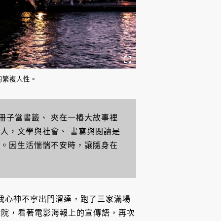
的繁複人性。
冊子當書籤、
夾在一樁大故事裡
的人，文學與社會、
書寫與閱讀是
架。因生活惴惴不安時，讓隨身在
。我心神不寧出門溜達，跑了三家滿場
戲院，看著電影海報上的宣傳語，再次