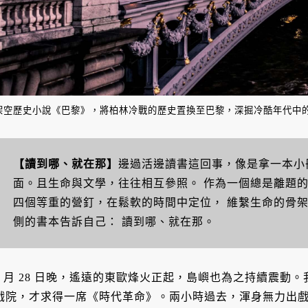
架空歷史小說《巴黎》，將柏林冷戰的歷史置換至巴黎，深掘冷酷年代中
【讀到哪、就在那】
邊過活邊讀書這回事，像是拿一本小
面。且生命與文學，往往相互參照。
作為一個總是離題
四個等重的營釘，在鬆軟的時間中定位，
維繫生命的骨
側的書本告訴自己：
讀到哪、就在那。
2 月 28 日晚，遙遠的東歐烽火正起，島嶼也為之持續震動
戲院，才求得一席《時代革命》。兩小時過去，渾身無力出