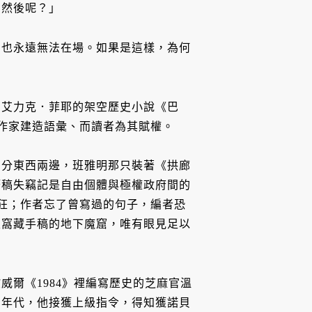
，然後呢？」
，也永遠無法在場。如果是這樣，為何
到艾力克．菲耶的架空歷史小說《巴
，作家建造語彙、而讀者為其賦權。
劃分東西兩邊，班雅明那只裝著《拱廊
筆稿失竊記是自由個體與極權政府間的
病狂；作者忘了曾寫過的句子，編者恐
入窩藏手稿的地下魔窟，唯有眼見足以
爾《1984》裡編寫歷史的芝麻官溫
的年代，他接獲上級指令，得知獲諾貝