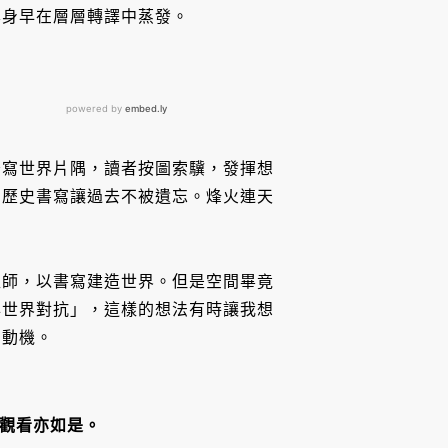
本身早在層層轉譯中蒸發。
抄寫世界片隅，讀者按圖索驥，發揮想
，歷史書寫讓過去不被遺忘。烽火連天
程師，以書寫建造世界。但是空間畢竟
與世界對抗」，這樣的想法有時讓我想
的動機。
觀看亦如是。