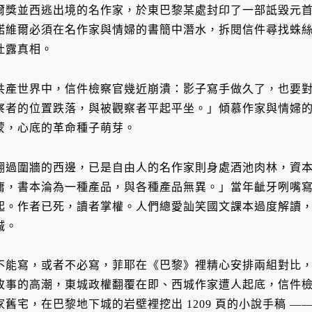
爾獎並西逃出境的名作家，於東巴黎某處封印了一部詆毀元
諾維爾必須在名作家與情婦的書簡中潛水，拆閱信件尋找蛛
吐露真相。
共產世界中，信件檢察官幾近崩潰：影子寫手做久了，也要
察者的位置跌落，與被觀察者平起平坐。」傾慕作家與情婦
蒙，心底的革命種子萌芽。
翻過圍牆的西邊，已是自由人的名作家則身處酒池肉林，資
庸，書本淪為一種產品，與各種產品無異。」當年齜牙咧嘴
起。作者已死，讀者掌權。人們總愛訕笑國文課本過度解讀
誠。
不能寫，或者不必寫，菲耶在《巴黎》裡精心安排兩組對比
故事的高潮，東城政權翻覆在即、西城作家遭人起底，信件
家舊宅，在巴黎地下城的岩壁裡挖出 1209 頁的小說手稿 