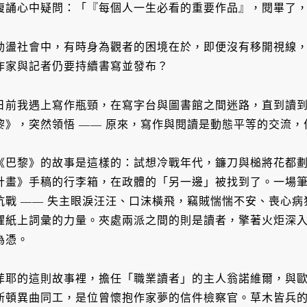
複誦心中疑問：「『每個人一生必看的重要作品』，閱畢了
動盪社會中，有時身為觀者的困境在於，即便沒有移開視線
作家與記者仍要持續書寫並發布？
日前我遇上寫作瓶頸，在寫字台與圖書館之間迷路，直到讀
黎》，突然領悟 —— 原來，寫作與閱讀是動態平等的交流
《巴黎》的故事是這樣的：試想冷戰年代，鐮刀與槌將花都
計畫》手稿的行李箱，在政體的「另一邊」被找到了。一場
抗戰 —— 失主眼淚汪汪、口沫橫飛，竊賊惴惴不安、喪心
懼紙上詞彙的力量。夾處兩派之間的則是讀者，擎著火炬深
為憑。
菲耶的這則故事裡，擔任「職業讀者」的主人翁諾維爾，與歐威
斯頓異曲同工，是位曾懷抱作家夢的信件檢察官。草木皆兵