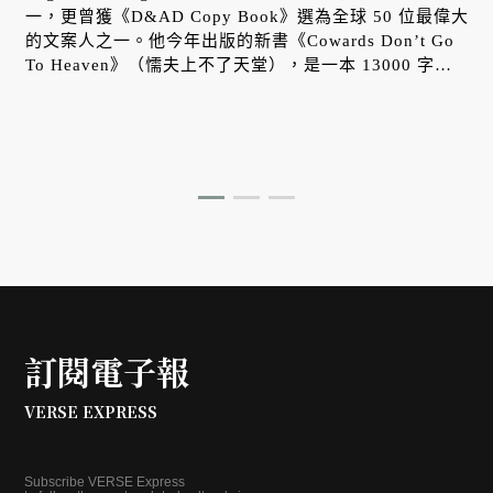
一，更曾獲《D&AD Copy Book》選為全球 50 位最偉大
的文案人之一。他今年出版的新書《Cowards Don’t Go
To Heaven》（懦夫上不了天堂），是一本 13000 字的
創意，提出他認為當代創意工作者必須培養的八種核心習
慣，作為對抗產業平庸化與創意污染的解方。現任台灣奧
美集團首席創意顧問胡湘雲特別與 Eugene Cheong 進行
一場精彩訪談，由本刊獨家刊登。
訂閱電子報
VERSE EXPRESS
Subscribe VERSE Express