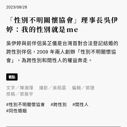
2023/08/28
「性別不明關懷協會」理事長吳伊
婷：我的性別就是me
吳伊婷與前伴侶吳芷儀是台灣首對合法登記結婚的
跨性別伴侶，2009 年兩人創辦「性別不明關懷協
會」，為跨性別和間性人的權益奔走。
觀點
文字／
陳湘瑾
攝影／
吳昭晨
編輯／
郭璈
核稿／
郭振宇
#性別不明關懷協會
#跨性別
#間性人
#同性婚姻