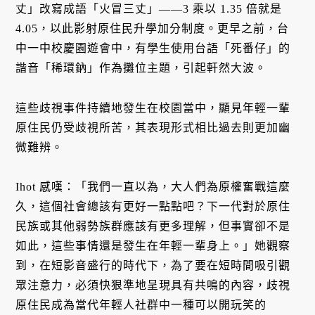
丈」改寫成語「火冒三丈」——3 乘以 1.35 倍就是
4.05，以此影射原住民升學加分制度。更早之前，台
中一中校慶園遊會中，有學生使用台語「死番仔」的
諧音「稀環鈉」作為攤位主題，引起軒然大波。
這些歧視事件持續地發生在校園當中，顯見年輕一輩
原住民仍受歧視所苦，其表現形式相比過去則更加幽
微難辨。
Ihot 感嘆：「我們一直以為，大人們為原權奮戰這麼
久，這個社會總該有更好一點點吧？下一代對於原住
民族或其他弱勢族群應該有更多理解，但事實卻不是
如此，這些事情還是發生在年輕一輩身上。」她觀察
到，在短影音盛行的時代下，為了要在短時間吸引觀
眾注意力，必須快狠準地呈現具有共鳴的內容，歧視
原住民成為當代年輕人社群中一種可以開玩笑的