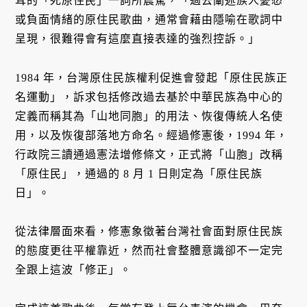
耳的「死原住民」一詞所震驚，「過去闡述族人憂愁
或負面情緒的原住民歌曲，通常會藉由隱喻在歌詞中
呈現，很難得會有這麼直接表達的強烈控訴。」
1984 年，台灣原住民族權利促進會發起「原住民族正
名運動」，訴求包括修改過去基於中華民族為中心的
定義而稱其為「山地同胞」的用法、恢復傳統人名使
用，以及恢復部落地方命名。經過修憲後，1994 年，
行政院三讀通過憲法增修條文，正式將「山胞」改稱
「原住民」，通過的 8 月 1 日則定為「原住民族
日」。
從法律層面來看，修憲象徵著台灣社會面對原住民族
的態度更往平權靠近，然而社會整體意識卻不一定完
全跟上這波「修正」。