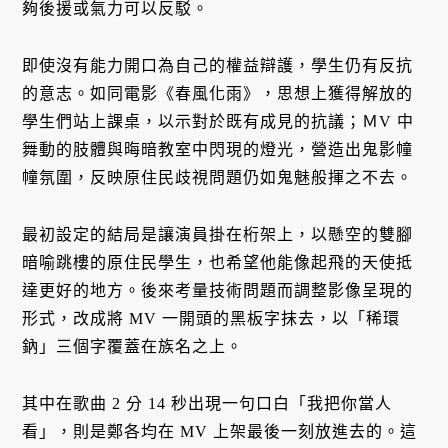
夠後援或氣力可以反駁。
即使沒有能力開口為自己的權益辯護，學生仍有反抗
的意志。如同電影《春風化雨》，思想上獲得解放的
學生們站上課桌，以示對於既有成見的抗議；ＭV 中
舞動的肢體與晦暗教室中閃現的燈光，營造出鬼影幢
幢氛圍，反映原住民歧視問題仍如鬼魅般揮之不去。
最初設定的結局是讓演員掛在桁架上，以懸空的雙腳
暗喻跳樓的原住民學生，也希望他能像起飛的天使抵
達更好的地方。後來考量技術問題而調整影像呈現的
形式，改成將 MV 一開頭的黑板字抹去，以「稀環
鈉」三個字覆蓋在族名之上。
其中在歌曲 2 分 14 秒出現一句口白「我把你當人
看」，則是鄭各均在 MV 上架最後一刻放進去的。這