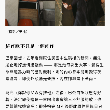
（攝影／安比）
這首歌不只是一個創作
巴奈回想，去年看到原住民國中生跳樓的新聞，無法
遏止地掉進情緒漩渦 —— 那是她每次出大事、覺得生
命無能為力時的應對機制，她的內心會本能地變得灰
暗濕冷，即使外頭陽光普照，內在卻總是下著雨。
寫完〈你說你又沒有推他〉之後，巴奈自認狀態有好
轉，決定即使這是一首唱出來會讓人不舒服的歌，也
要繼續找機會唱；即使拍完 MV 後距離原住民族日只