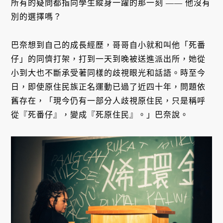
所有的疑問都指向學生縱身一躍的那一刻 —— 他沒有
別的選擇嗎？
巴奈想到自己的成長經歷，哥哥自小就和叫他「死番
仔」的同儕打架，打到一天到晚被送進派出所，她從
小到大也不斷承受著同樣的歧視眼光和話語。時至今
日，即使原住民族正名運動已過了近四十年，問題依
舊存在，「現今仍有一部分人歧視原住民，只是稱呼
從『死番仔』，變成『死原住民』。」巴奈說。