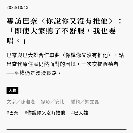
2023/10/13
專訪巴奈〈你說你又沒有推他〉：
「即使大家聽了不舒服，我也要
唱。」
巴奈與巴大雄合作單曲〈你說你又沒有推他〉，點
出當代原住民仍然面對的困境，一次次提醒聽者
──平權仍是漫漫長路。
人物
文字／
陳湘瑾
攝影／
安比
編輯／
梁雯晶
#巴奈
#你說你又沒有推他
#巴大雄