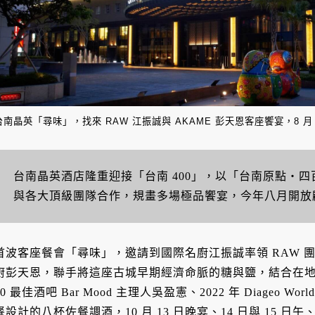
台南晶英「尋味」，找來 RAW 江振誠與 AKAME 彭天恩客座饗宴，8 月
台南晶英酒店隆重迎接「台南 400」，以「台南原點・
與各大頂級團隊合作，規畫多場極品饗宴，今年八月開放
首波客座餐會「尋味」，邀請到國際名廚江振誠率領 RAW 團
廚彭天恩，聯手將這座古城早期經濟命脈的糖與鹽，結合在
50 最佳酒吧 Bar Mood 主理人吳盈憲、2022 年 Diageo W
餐設計的八杯佐餐調酒，10 月 13 日晚宴、14 日與 15 