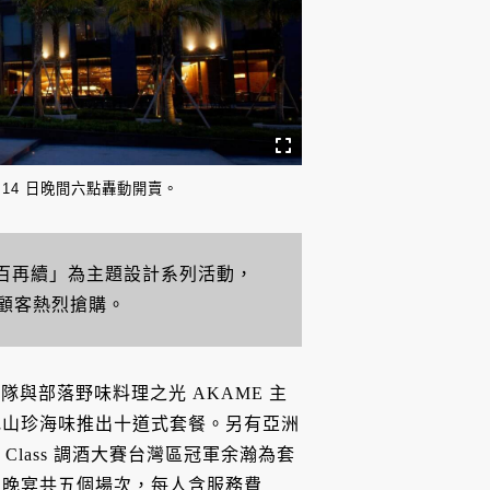
 14 日晚間六點轟動開賣。
四百再續」為主題設計系列活動，
顧客熱烈搶購。
隊與部落野味料理之光 AKAME 主
地山珍海味推出十道式套餐。另有亞洲
orld Class 調酒大賽台灣區冠軍余瀚為套
日午、晚宴共五個場次，每人含服務費