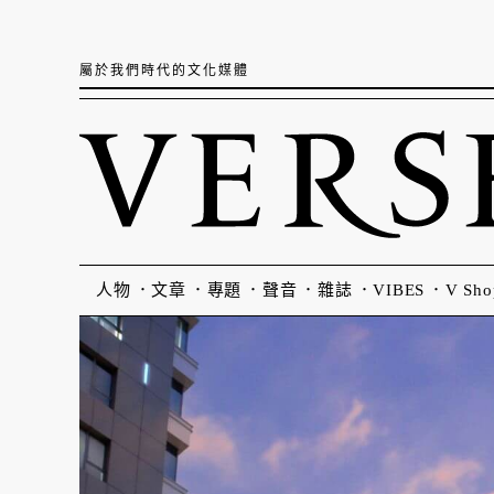
屬於我們時代的文化媒體
人物
文章
專題
聲音
雜誌
VIBES
V Sho