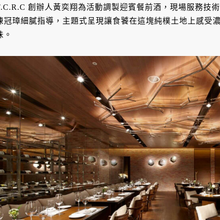
T.C.R.C 創辦人黃奕翔為活動調製迎賓餐前酒，現場服務
陳冠璋細膩指導，主題式呈現讓食饕在這塊純樸土地上感受
味。