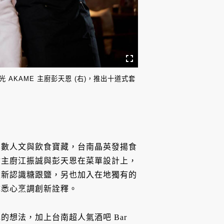
 AKAME 主廚彭天恩 (右)，推出十道式套
無數人文與飲食寶藏，台南晶英發揚食
會主廚江振誠與彭天恩在菜單設計上，
重新認識糖跟鹽，另也加入在地獨有的
隊悉心烹調創新詮釋。
想法，加上台南超人氣酒吧 Bar