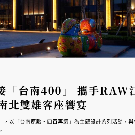
「台南400」 攜手RAW
恩南北雙雄客座饗宴
00」，以「台南原點・四百再續」為主題設計系列活動，
。