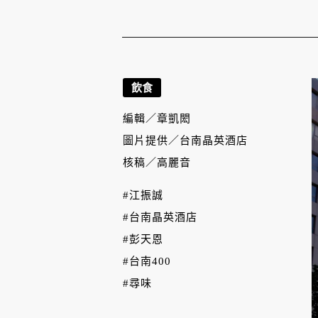
飲食
編輯／
章凱閎
圖片提供／
台南晶英酒店
核稿／
高麗音
#江振誠
#台南晶英酒店
#彭天恩
#台南400
#尋味