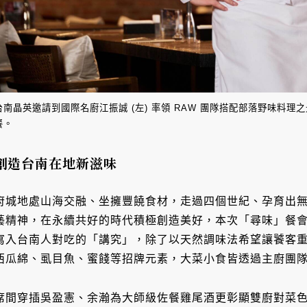
台南晶英邀請到國際名廚江振誠 (左) 率領 RAW 團隊搭配部落野味料理之光
餐。
創造台南在地新滋味
府城地處山海交融、坐擁豐饒食材，走過四個世紀、孕育出
藝精神，在永續共好的時代積極創造美好，本次「尋味」餐
寫入台南人對吃的「講究」，除了以天然調味法希望讓饕客
西瓜綿、虱目魚、蜜餞等招牌元素，大菜小食皆透過主廚團
席間穿插吳盈憲、余瀚為大師級佐餐雞尾酒更彰顯雙廚對菜色的