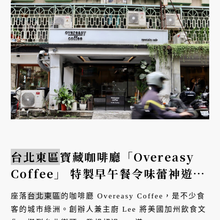
台北東區
寶藏咖啡廳「Overeasy
Coffee」 特製早午餐令味蕾神遊美
國西岸
座落
台北東區
的咖啡廳 Overeasy Coffee，是不少食
客的城市綠洲。創辦人兼主廚 Lee 將美國加州飲食文