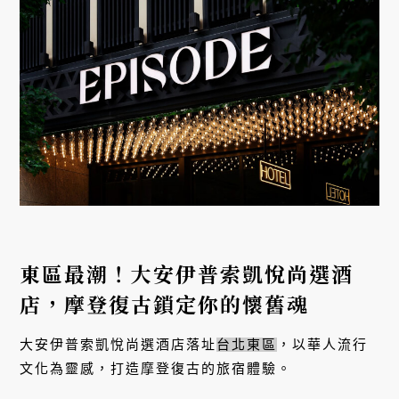
東區最潮！大安伊普索凱悅尚選酒
店，摩登復古鎖定你的懷舊魂
大安伊普索凱悅尚選酒店落址
台北東區
，以華人流行
文化為靈感，打造摩登復古的旅宿體驗。