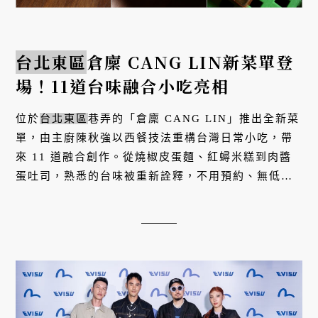
台北東區
倉廩 CANG LIN新菜單登
場！11道台味融合小吃亮相
位於
台北東區
巷弄的「倉廩 CANG LIN」推出全新菜
單，由主廚陳秋強以西餐技法重構台灣日常小吃，帶
來 11 道融合創作。從燒椒皮蛋麵、紅蟳米糕到肉醬
蛋吐司，熟悉的台味被重新詮釋，不用預約、無低
消，隨時都能享受一場輕鬆卻講究的用餐體驗。