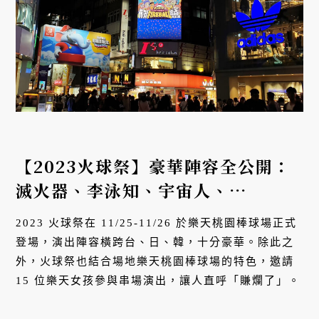
【2023火球祭】豪華陣容全公開：
滅火器、李泳知、宇宙人、
TRASH、15 位樂天女孩助陣串
2023 火球祭在 11/25-11/26 於樂天桃園棒球場正式
場，驚喜共演不可錯過！
登場，演出陣容橫跨台、日、韓，十分豪華。除此之
外，火球祭也結合場地樂天桃園棒球場的特色，邀請
15 位樂天女孩參與串場演出，讓人直呼「賺爛了」。