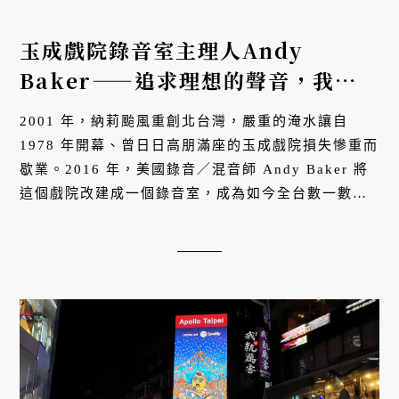
玉成戲院錄音室主理人Andy
Baker——追求理想的聲音，我把老
戲院蓋成一座聲音的王國
2001 年，納莉颱風重創北台灣，嚴重的淹水讓自
1978 年開幕、曾日日高朋滿座的玉成戲院損失慘重而
歇業。2016 年，美國錄音／混音師 Andy Baker 將
這個戲院改建成一個錄音室，成為如今全台數一數二
的錄音室。Andy Baker 是如何善用空間獨特的優
勢，又憑藉怎樣的專業和信念，才將...