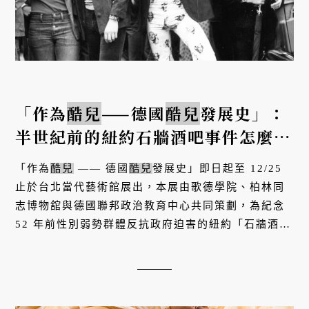
「作為
酷兒
——德國
酷兒
發展史」：
半世紀前的紐約石牆酒吧事件怎麼影
響全球
酷兒
運動？
「作為
酷兒
—— 德國
酷兒
發展史」即日起至 12/25
止於台北當代藝術館展出，本展由歌德學院、柏林同
志博物舘與德國聯邦政治教育中心共同策劃，為紀念
52 年前性別弱勢群體反抗政府迫害的紐約「石牆酒吧
事件」為起點，並從中探討德國近代
酷兒
運動發展。