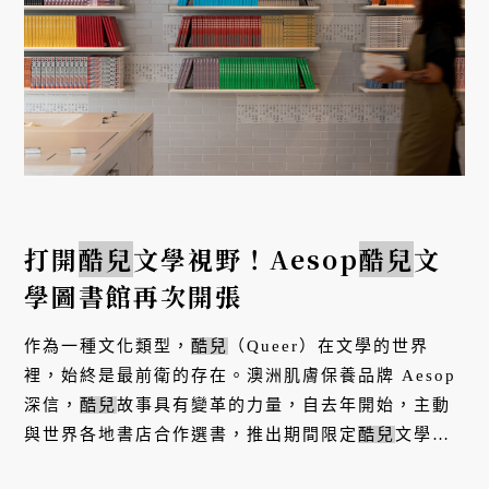
打開
酷兒
文學視野！Aesop
酷兒
文
學圖書館再次開張
作為一種文化類型，
酷兒
（Queer）在文學的世界
裡，始終是最前衛的存在。澳洲肌膚保養品牌 Aesop
深信，
酷兒
故事具有變革的力量，自去年開始，主動
與世界各地書店合作選書，推出期間限定
酷兒
文學圖
書館，接續美國、歐陸、日本和香港等各地城市，今