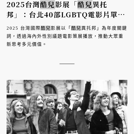
2025台灣
酷兒
影展「
酷兒
異托
邦」：台北40部LGBTQ電影片單，
以「野」之名再造多元影像疆界
2025 台灣國際
酷兒
影展以「
酷兒
異托邦」為年度關鍵
詞，透過海內外性別議題電影策展播放，推動大眾重
新思考多元價值。