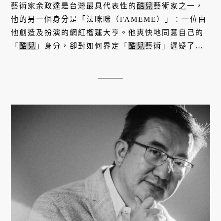
藝術家余政達是台灣最具代表性的
酷兒
藝術家之一，
他的另一個身分是「法咪咪（FAMEME）」：一位由
他創造及扮演的網紅榴蓮大亨。他爽快地同意自己的
「
酷兒
」身分，卻對如何界定「
酷兒
藝術」遲疑了片
刻。若要嘗試定義余政達、法咪咪，或
酷兒
藝術 — 這
些流動、難以名狀的事物 —...