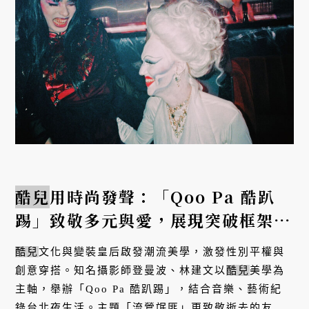
酷兒
用時尚發聲：「Qoo Pa 酷趴
踢」致敬多元與愛，展現突破框架的
文化潮流
酷兒
文化與變裝皇后啟發潮流美學，激發性別平權與
創意穿搭。知名攝影師登曼波、林建文以
酷兒
美學為
主軸，舉辦「Qoo Pa 酷趴踢」，結合音樂、藝術紀
錄台北夜生活。主題「流鶯氓匪」更致敬逝去的友