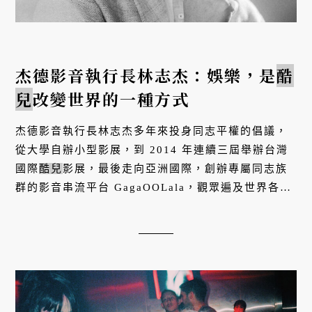
杰德影音執行長林志杰：娛樂，是
酷
兒
改變世界的一種方式
杰德影音執行長林志杰多年來投身同志平權的倡議，
從大學自辦小型影展，到 2014 年連續三屆舉辦台灣
國際
酷兒
影展，最後走向亞洲國際，創辦專屬同志族
群的影音串流平台 GagaOOLala，觀眾遍及世界各
地，自製作品《第一次遇見花香的那刻》更在今
（2022）年金鐘獎拿下三項大獎。...