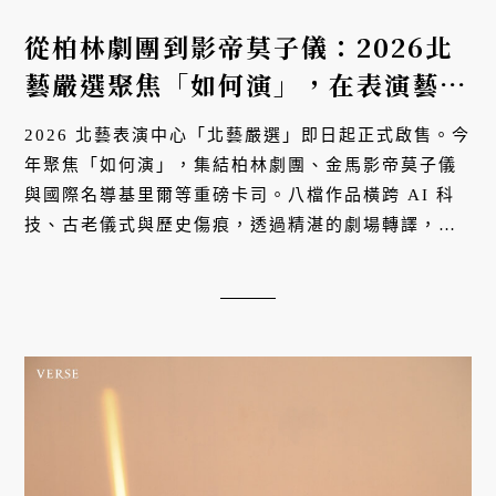
從柏林劇團到影帝莫子儀：2026北
藝嚴選聚焦「如何演」，在表演藝術
中心見證八場翻轉經典的身體轉譯
2026 北藝表演中心「北藝嚴選」即日起正式啟售。今
年聚焦「如何演」，集結柏林劇團、金馬影帝莫子儀
與國際名導基里爾等重磅卡司。八檔作品橫跨 AI 科
技、古老儀式與歷史傷痕，透過精湛的劇場轉譯，帶
領觀眾在虛實交錯中尋回心靈共鳴，展開一場翻轉經
典的感官儀式。