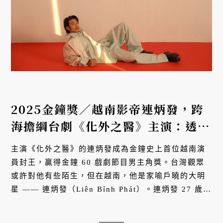
2025金鐘獎／越南影帝連炳發，跨
海擔綱台劇《化外之醫》主演：透過
角色為移工撕去負面標籤
主演《化外之醫》的連炳發成為金鐘史上首位越南演
員封王，贏得金鐘 60 戲劇節目男主角獎。台灣觀眾
或許對他有些陌生，但在越南，他是家喻戶曉的大明
星 —— 連炳發（Liên Bỉnh Phát）。連炳發 27 歲才
開始演戲，第一次演出就擔綱主角，還直接登上越南
當地的影帝寶座。得獎後的...