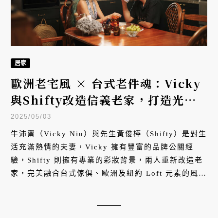
居家
歐洲老宅風 × 台式老件魂：Vicky
與Shifty改造信義老家，打造光與
情感流動的開放式廚房
2025/05/03
牛沛甯（Vicky Niu）與先生黃俊樺（Shifty）是對生
活充滿熱情的夫妻，Vicky 擁有豐富的品牌公關經
驗，Shifty 則擁有專業的彩妝背景，兩人重新改造老
家，完美融合台式傢俱、歐洲及紐約 Loft 元素的風格
廚房，展現溫暖的生活哲學。