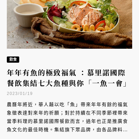
飲食
年年有魚的極致福氣 ：慕里諾國際
餐飲集結七大魚種與你「一魚一會」
2023/01/19
農曆年將近，華人藉以吃「魚」帶來年年有餘的福氣
象徵表達對來年的祈願；對於持續在不同季節裡帶來
當季料理的慕里諾國際餐飲而言，過年也正是推廣食
魚文化的最佳時機。集結旗下眾品牌，由各品牌料理
長分別精選寒鰤魚、土魠魚、鮟鱇魚、龍虎斑、紅魽