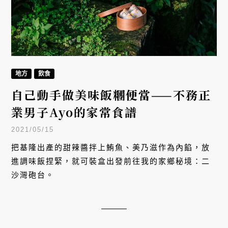
地方
飲食
自己動手做美味飯糰便當——不務正
業男子Ayo的家常食譜
2021/05/15
把基隆出產的甜辣醬拌上鮪魚、美乃滋作為內餡，放
進調味飯捏緊，就可裝盒出發前往我的家鄉秘境：二
沙灣砲台。