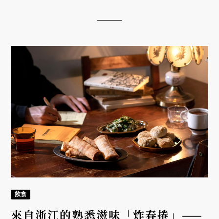
飲食
紹興酒香無錫排骨——不務正業男子
Ayo的家常食譜
2021/02/10
《飲食男女》最讓我感同身受的是每道菜都是情感的
寄託，在這部電影中最愛的料理「無錫排骨」，也是
我從小到大最鍾愛的浙江菜。