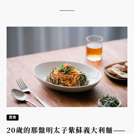
魚、鬼頭刀、鮭魚推出「一魚一會」季節料理，於
1/1 至 2/28 期間傳達食魚文化。
飲食
20歲的那盤明太子紫蘇義大利麵——