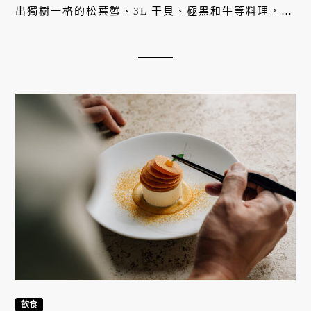
出獨樹一格的松葉蟹、3L 干貝、極黑和牛等料理，吃
得到新鮮嚴選食材以及講究的時令旬味。
飲食