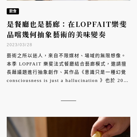
飲食
是餐廳也是藝廊：在LOPFAIT樂斐
品嚐幾何抽象藝術的美味變奏
2023/03/28
藝術之所以迷人，來自不限媒材、場域的無限想像。
本季 LOPFAIT 樂斐法式餐廳結合藝廊模式，邀請擅
長藉議題進行抽象創作、其作品《意識只是一種幻覺
consciousness is just a hallucination 》也於 2022
威尼斯雙年展 Palazzo Albrizzi 與台北國際藝術博覽
會等展出的藝術家石小墨 SHIH SIAO-MO 合作，期
望能結合料理與繪畫兩種藝術，帶給饕客不一樣的啟
發。