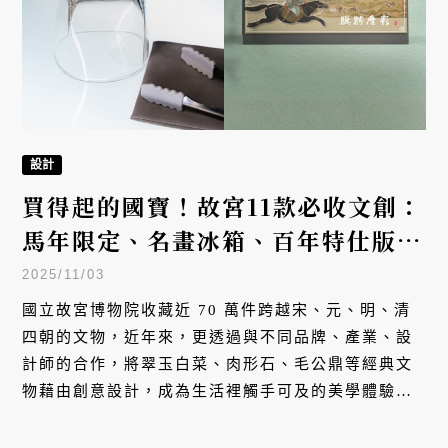
設計
買得起的國寶！故宮11款必收文創：
馬年限定、名畫冰箱、百年特仕版機
車、墨玉貓冰石⋯跨界國寶走入日常
2025/11/03
國立故宮博物院收藏近 70 萬件跨越宋、元、明、清
四朝的文物，近年來，更透過與不同品牌、產業、設
計師的合作，將翠玉白菜、肉形石、毛公鼎等經典文
物藉由創意設計，成為生活裡觸手可及的美學體驗，
且這些合作早已不只是所謂文創商品，甚至包括機
車、飲水機、冰箱、充電樁等，打開各種想像的可