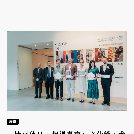
展覽
「捷克秋日・相遇臺南」文化節：台
南美術館玻璃展、台文館童書展10
月登場
2025/09/28
秋季，臺南化身捷克文化在亞洲的舞台。由捷克經濟
文化辦事處主辦，系列活動橫跨音樂、文學、藝術與
經貿，亮點包含捷克玻璃工藝展、跨界童書展與當代
漫畫展。這場盛會不僅展現捷克的多樣魅力，也讓臺
南這座古都，與歐洲的詩意相遇。