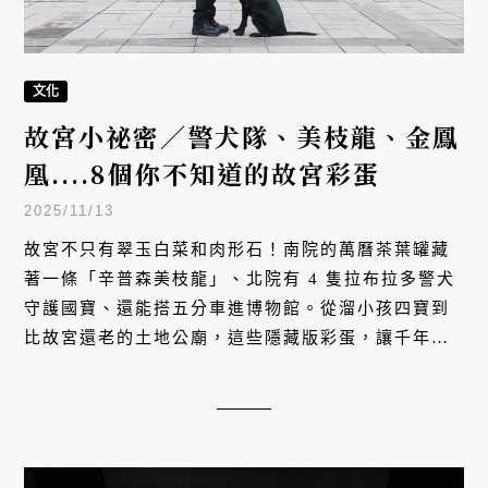
文化
故宮小祕密／警犬隊、美枝龍、金鳳
凰....8個你不知道的故宮彩蛋
2025/11/13
故宮不只有翠玉白菜和肉形石！南院的萬曆茶葉罐藏
著一條「辛普森美枝龍」、北院有 4 隻拉布拉多警犬
守護國寶、還能搭五分車進博物館。從溜小孩四寶到
比故宮還老的土地公廟，這些隱藏版彩蛋，讓千年文
物變得好玩又有溫度。下次逛故宮，別忘了找找這些
驚喜！