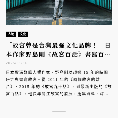
人物
文化
「故宮曾是台灣最強文化品牌！」日
本作家野島剛《故宮百話》書寫百年
故宮觀察
2025/11/16
日本資深媒體人暨作家，野島剛以超過 15 年的時間
研究與書寫故宮。從 2011 年的《兩個故宮的離
合》、2015 年的《故宮九十話》，到最新出版的《故
宮百話》，他長年關注故宮的發展，蒐集資料、深入
訪談，並將這些觀察與見解寫成書籍。對他而言，故
宮的價值不僅止於文物典藏，更應該從政治、歷史的
角度理解。