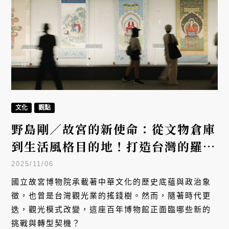
文化
觀點
野島剛／故宮的新使命：從文物倉庫
到生活風格目的地！打造台灣的羅浮
宮需要什麼？
2025/11/06
國立故宮博物院承載著中華文化的歷史底蘊與政治象
徵，也曾是台灣觀光業的搖錢樹。然而，隨著時代更
迭，觀光模式改變，這座百年博物館正面臨哪些新的
挑戰與轉型契機？