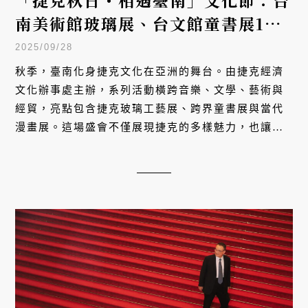
長訪談
故宮院長蕭宗煌專訪：百年文化瑰寶
如何走向下個世紀？
2025/07/23
國立故宮博物院今年進入百年，院方正式啟動「故宮
100＋」。這座台灣最具國際知名度的博物館，將透
過一系列展覽與改造，不只延續歷史與文化經典，更
要展現對未來的包容與對話。