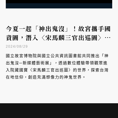
訂閱電子報
VERSE EXPRESS
Subscribe VERSE Express
to follow the most updated cultural views.
關於我們
|
隱私政策
hi@verse.com.tw
|
© VERSE All rights reserved. | vm2