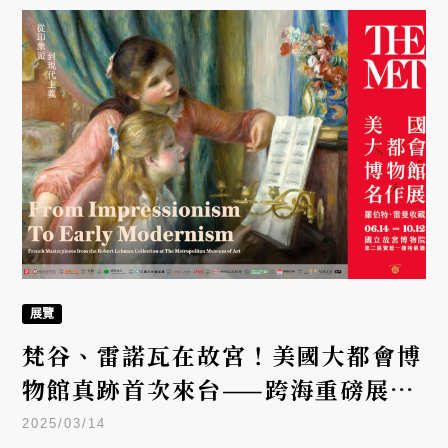
「從印象派到現代主義」
2025/03/14
美國紐約大都會博物館將首度來台開展，跨海與故宮
博物院合作，共同呈現藝術界具有重要地位的雷曼收
藏，讓台灣人能近距離欣賞西方藝術的七百年發展歷
程。