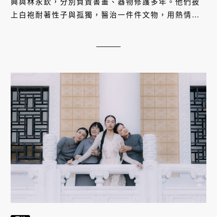
風格
摩登新故宮時尚大片／三世代志工引
路，穿梭故宮建築演繹當代美學
2025/10/22
故宮本身就是一座巨大的美學殿堂。它的建築光影、
庭園四季、白牆綠林，皆是渾然天成的伸展台。在這
裏，服裝不只是衣物，而是與歷史文物相互交融的摩
登符號。今次拍攝特別邀請三位不同世代的故宮志工
們（王雪吟、王明華、RACHEL）入鏡，成為這場文
化盛宴的引路人。他們和模特兒間的笑容與互動，打
破年齡的界線，共同詮釋「美」的多元樣貌。每一次
的轉身，都是當代時尚對千年傳統的致敬。