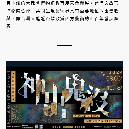
今夏一起「神出鬼沒」！故宮攜手國
資圖，潛入〈宋馬麟三官出巡圖〉體
驗台灣三官信仰的世界
2024/08/29
國立故宮博物院與國立公共資訊圖書館共同推出「神
出鬼沒─新媒體藝術展」，透過數位體驗帶領觀眾進
入院藏國寶〈宋馬麟三官出巡圖〉的世界，探索台灣
在地信仰，創造充滿想像力的神鬼世界。