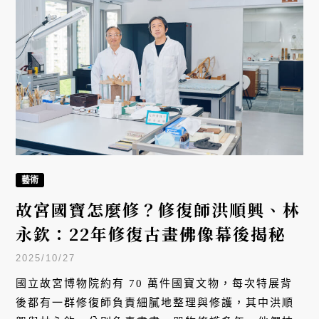
後都有一群修復師負責細膩地整理與修護，其中洪順
興與林永欽，分別負責書畫、器物修護多年。他們披
上白袍耐著性子與孤獨，醫治一件件文物，用熱情讓
這些數百年古物重新恢復生命，使觀賞者可以好好認
識文物之美。