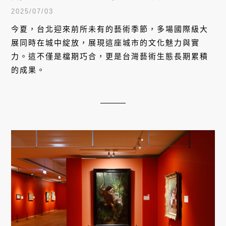
展覽
故宮北院第二展覽館重啟！從印象派
到現代主義——「美國大都會博物
館」81幅真跡，莫內、梵谷、馬諦
2025/06/14
斯等大師作品齊聚一堂
國立故宮博物院北部院區第二展覽館今日（6/14）正
式揭幕，經過兩年的整修，這座前身為圖書文獻大樓
的建築，以嶄新面貌呈現「從印象派到現代主義 — 美
國大都會博物館名作展」，為台灣帶來一場難得的西
方藝術盛宴。