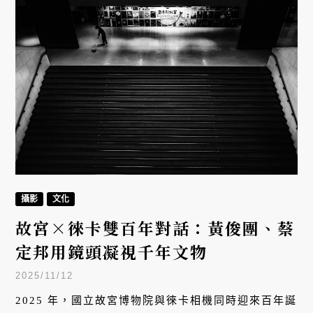
攝影
文化
故宮×徠卡雙百年對話：黃俊團、蔡
定邦用鏡頭凝視千年文物
2025/11/12
2025 年，國立故宮博物院與徠卡相機同時迎來百年誕