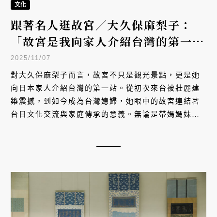
文化
跟著名人逛故宮／大久保麻梨子：
「故宮是我向家人介紹台灣的第一
站！」
2025/11/07
對大久保麻梨子而言，故宮不只是觀光景點，更是她
向日本家人介紹台灣的第一站。從初次來台被壯麗建
築震撼，到如今成為台灣媳婦，她眼中的故宮連結著
台日文化交流與家庭傳承的意義。無論是帶媽媽妹妹
參觀，還是想像用青花瓷盤盛裝和風料理，故宮對她
來說既是歷史殿堂，也是生活靈感的來源。跟著這位
台日文化橋樑，一起逛故宮吧！