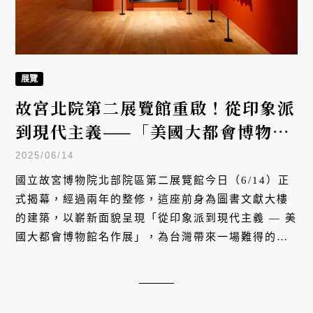
展覽
梵谷、雷諾瓦在故宮！美國大都會博
物館真跡首次來台——跨海重磅展出