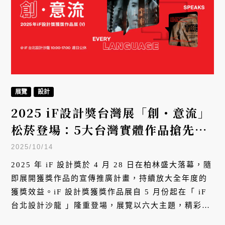
展覽
設計
2025 iF設計獎台灣展「創・意流」
松菸登場：5大台灣實體作品搶先
看、一睹金質獎作品
2025/10/14
2025 年 iF 設計獎於 4 月 28 日在柏林盛大落幕，隨
即展開獲獎作品的宣傳推廣計畫，持續放大全年度的
獲獎效益。iF 設計獎獲獎作品展自 5 月份起在「 iF
台北設計沙龍 」隆重登場，展覽以六大主題，精彩呈
現來自台灣與全球近 400 件多元卓越的獲獎設計。