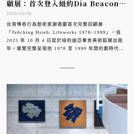
顧展：首次登入紐約Dia Beacon，
與安迪沃荷等當代傳奇並肩
2025/10/09
台灣傳奇行為藝術家謝德慶首次完整回顧展
「Tehching Hsieh: Lifeworks 1978–1999」，自
2025 年 10 月 4 日起於紐約迪亞畢肯美術館展出兩
年。展覽完整呈現他 1978 至 1999 年間的劃時代創
作，包括五件《一年行為表演》與《十三年計畫》，
由洪建全基金會全力贊助。這位將生命作為創作媒材
的藝術家，正式被納入世界藝術正典，與安迪沃荷等
當代傳奇並肩。