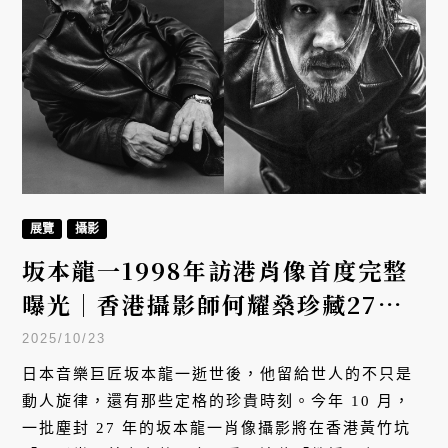
展覽
攝影
坂本龍一1998年訪港肖像首度完整
曝光｜香港攝影師何耀燊珍藏27年
影像，展出音樂大師的「間」之美學
2025/10/23
日本音樂巨匠坂本龍一逝世後，他留給世人的不只是
動人旋律，還有那些定格的珍貴時刻。今年 10 月，
一批塵封 27 年的坂本龍一肖像攝影將在香港黃竹坑