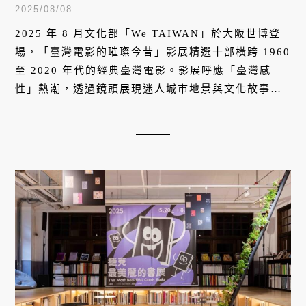
2025/08/08
2025 年 8 月文化部「We TAIWAN」於大阪世博登
場，「臺灣電影的璀璨今昔」影展精選十部橫跨 1960
至 2020 年代的經典臺灣電影。影展呼應「臺灣感
性」熱潮，透過鏡頭展現迷人城市地景與文化故事。
國際影后楊貴媚、金馬導演陳潔瑤、導演侯季然等重
量級影人也將參與映後座談，帶領觀眾感受臺灣電影
從過去到未來的生命光輝，並見證臺灣電影產業的傑
出創作與修復成果。