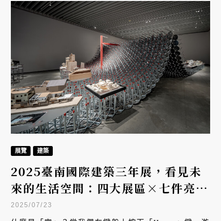
找靈感的最後機會。
展覽
建築
2025臺南國際建築三年展，看見未
來的生活空間：四大展區×七件亮
點，探索未來居住想像
2025/07/23