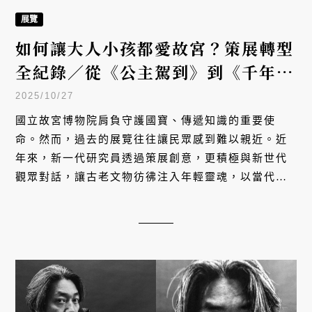
展覽
如何讓大人小孩都愛故宮？策展轉型
全紀錄／從《公主駕到》到《千年神
遇》，讓老文物說新故事
2025/10/27
國立故宮博物院肩負守護國寶、傳遞知識的重要使
命。然而，過去的展覽往往讓民眾感到難以親近。近
年來，新一代研究員透過策展創意，更積極與新世代
觀眾對話，讓古老文物彷彿注入年輕靈魂，以當代語
彙協助觀眾跨越晦澀的知識門檻。如今，不論是專業
人士，或是大人小孩，都能在故宮找到屬於自己的任
意門，穿越千年時光，與古代風景相遇。