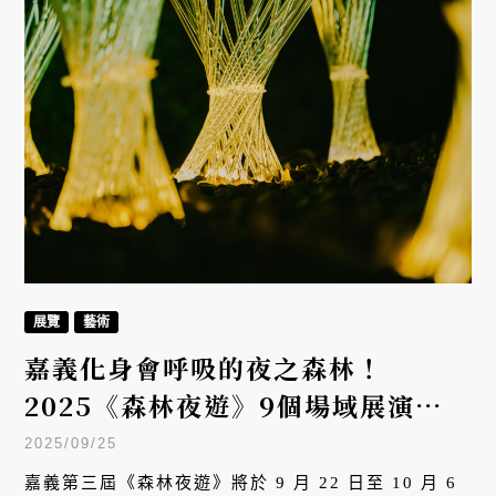
展覽
藝術
嘉義化身會呼吸的夜之森林！
2025《森林夜遊》9個場域展演，探
詢嘉義城市的〈光的藏身處〉
2025/09/25
嘉義第三屆《森林夜遊》將於 9 月 22 日至 10 月 6