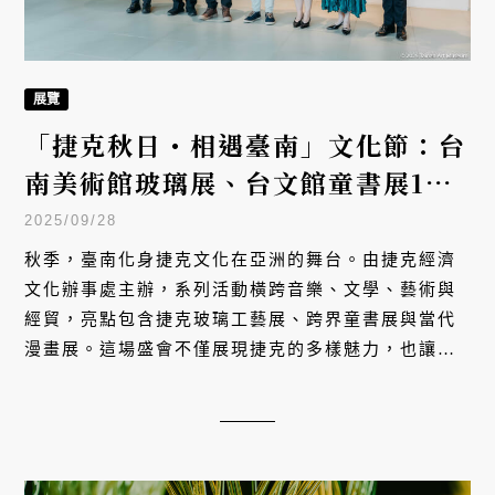
展覽
「捷克秋日・相遇臺南」文化節：台
南美術館玻璃展、台文館童書展10
月登場
2025/09/28
秋季，臺南化身捷克文化在亞洲的舞台。由捷克經濟
文化辦事處主辦，系列活動橫跨音樂、文學、藝術與
經貿，亮點包含捷克玻璃工藝展、跨界童書展與當代
漫畫展。這場盛會不僅展現捷克的多樣魅力，也讓臺
南這座古都，與歐洲的詩意相遇。