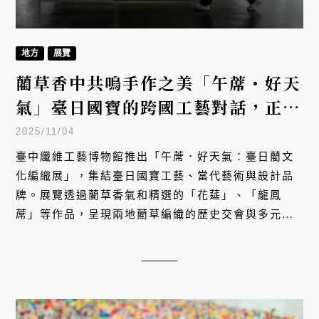
地方
展覽
藺草香中共鳴手作之美「午蓆・好天
氣」臺日國寶的跨國工藝對話，正在
臺中登場！
2025/11/04
臺中纖維工藝博物館推出「午蓆．好天氣：臺日藺文
化編織展」，集結臺日國寶工藝、當代藝術與設計品
牌。展覽透過藺草香氣和精選的「花莚」、「龍鳳
蓆」等作品，呈現兩地藺草編織的歷史交會與多元創
新，並邀請工藝師對話，開拓產業新可能。