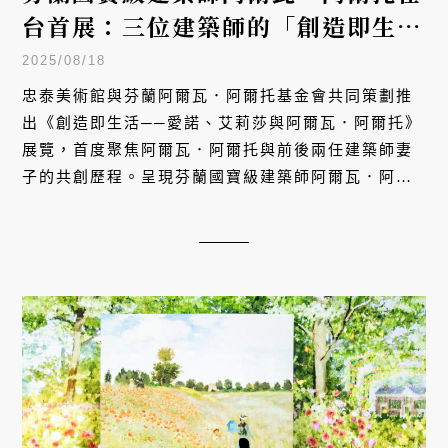
台首展：三位建築師的「創造即生
活」北歐美學傳奇
2025/08/18
忠泰美術館與芬蘭阿爾瓦．阿爾托基金會共同策劃推
出《創造即生活──愛諾、艾莉莎與阿爾瓦．阿爾托》
展覽，首度聚焦阿爾瓦．阿爾托與前後兩任建築師妻
子的共創歷程。呈現芬蘭國寶級建築師阿爾瓦．阿爾
托的台灣首度大型回顧展，透過逾 160 件手稿原件、
模型與設計作品，構築出一個關於「創造即生活」的
北歐人文建築詩篇。