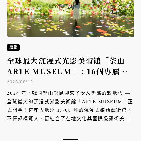
展覽
全球最大沉浸式光影美術館「釜山
ARTE MUSEUM」：16個專屬釜
山記憶的主題展區，顛覆視覺與感官
2025/08/12
想像
2024 年，韓國釜山影島迎來了令人驚豔的新地標 —
全球最大的沉浸式光影美術館「ARTE MUSEUM」正
式開幕！這座占地達 1,700 坪的沉浸式媒體藝術館，
不僅規模驚人，更結合了在地文化與國際級藝術美
學，迅速成為釜山旅遊熱門景點，也列入韓國釜山通
行證 Visit Busan Pass 免費景點之一。