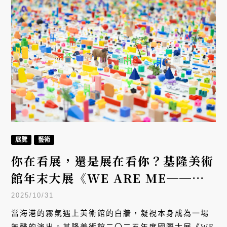
展覽
藝術
你在看展，還是展在看你？基隆美術
館年末大展《WE ARE ME──我
（們）到此一遊》，10國藝術家探
2025/10/31
問數位時代的身份迷思
當海港的霧氣遇上美術館的白牆，凝視本身成為一場
無聲的演出。基隆美術館二〇二五年度國際大展《WE