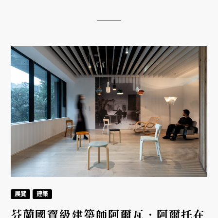
書寫歷史、抵抗壓迫的視覺語言。這場跨越國界、啟
發人心的設計對話，將帶你走進捷克百年來的創意精
神與自由之聲。
展覽
建築
芬蘭國寶級建築師阿爾瓦．阿爾托在