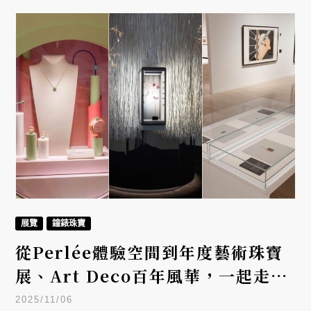
展覽
鐘錶珠寶
從Perlée體驗空間到年度藝術珠寶
展、Art Deco百年風華，一起走進
Van Cleef & Arpels、CINDY
2025/11/06