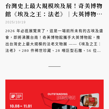
台灣史上最大規模埃及展！奇美博物
館《埃及之王：法老》｜大英博物館
280件文物、56位法老文物、50件
2025/10/19
黃金珠寶、28噸巨型石雕一次來台
2026 年必逛展覽來了，這是一場前所未有的古埃及盛
會，即將沸騰台南！奇美博物館攜手大英博物館，推
出台灣史上最大規模的法老文物展 ——《埃及之王：
法老》。280 件稀世珍藏、28 噸巨型石雕、56 位傳
奇帝王，將帶您穿越三千年時光，揭開法老統御千年
的不朽傳奇。