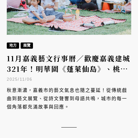
地方
展覽
11月嘉義藝文行事曆／歡慶嘉義建城
321年！明華園《蓬萊仙島》、桃城
文學市集、母語生活節⋯連番登場
2025/11/06
秋意漸濃，嘉義市的藝文氣息也隨之蔓延！從傳統戲
曲到藝文展覽、從詩文聲響到母語共鳴，城市的每一
個角落都充滿故事與回應。