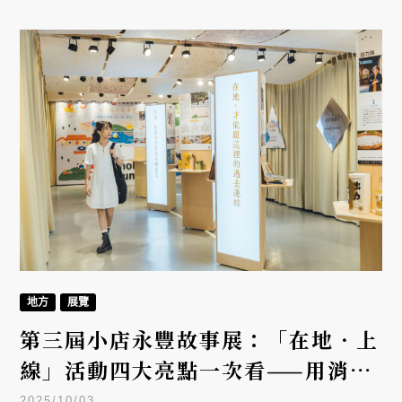
地方
展覽
第三屆小店永豐故事展：「在地．上
線」活動四大亮點一次看——用消費
力量支持地方創生
2025/10/03