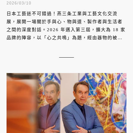
個日本品牌來台
2026/03/10
日本工藝迷不可錯過！燕三条工業與工藝文化交流
展，展開一場關於手與心、物與道、製作者與生活者
之間的深度對話。2026 年邁入第三屆，擴大為 18 家
品牌的陣容，以「心之共鳴」為題，經由器物的被造
與被用，既探照職人之心，也為使用者的日常生活帶
來滋養。即將於 2026 年 3 月 26 日（四）至 29 日
（日），在松山文創園區的北向製菸工廠與文創大街
盛大登場。