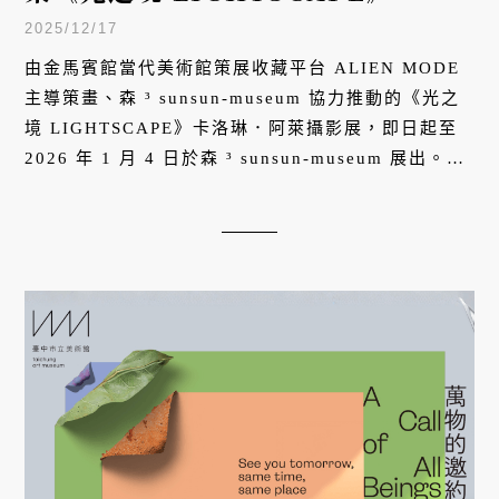
場關於光、時間與感知的棲居實驗
2025/12/17
由金馬賓館當代美術館策展收藏平台 ALIEN MODE
主導策畫、森 ³ sunsun-museum 協力推動的《光之
境 LIGHTSCAPE》卡洛琳．阿萊攝影展，即日起至
2026 年 1 月 4 日於森 ³ sunsun-museum 展出。這
是繼 2021 年金馬賓館當代美術館首度將法國攝影藝
術家卡洛琳．阿萊（Caroline Araly）的作品引介至
亞洲後，其作品首度離開美術館的白盒子場域，走入
台北的生活風格空間。透過光線、動線與家具配置的
重新調度，展覽邀請觀者在移步換景之間，產生靜謐
的回應與共鳴。