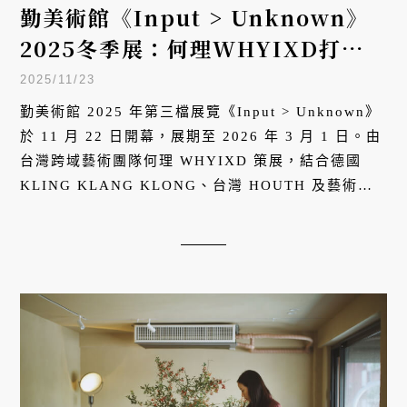
勤美術館《Input > Unknown》
2025冬季展：何理WHYIXD打造
互動光影藝術，4大展區體驗數位感
2025/11/23
知
勤美術館 2025 年第三檔展覽《Input > Unknown》
於 11 月 22 日開幕，展期至 2026 年 3 月 1 日。由
台灣跨域藝術團隊何理 WHYIXD 策展，結合德國
KLING KLANG KLONG、台灣 HOUTH 及藝術家
莊志維，打造互動光影體驗。展覽分為「啟動、運
算、渲染、沙盒模式」四大展區，觀眾可透過偏光鏡
解碼訊息、走入 7 米高像素矩陣、聆聽氣候數據轉譯
的聲光裝置，最終在《白色彩虹》共創光譜。有別於
傳統觀展，本展邀請觀者以身體作為輸入，參與這場
關於感知與未知的數位藝術實驗。