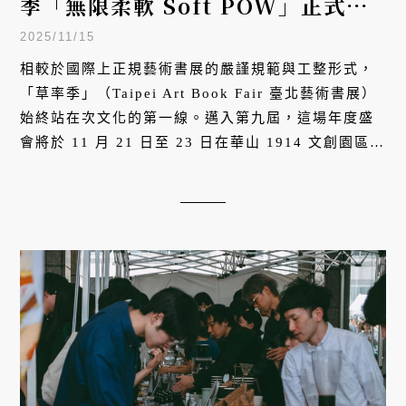
季「無限柔軟 Soft POW」正式登
場！用9年打造另類藝術書展
2025/11/15
相較於國際上正規藝術書展的嚴謹規範與工整形式，
「草率季」（Taipei Art Book Fair 臺北藝術書展）
始終站在次文化的第一線。邁入第九屆，這場年度盛
會將於 11 月 21 日至 23 日在華山 1914 文創園區登
場，今年以「無限柔軟 Soft POW」為題 —— 刻意拿
掉「power」的「er」，象徵一股能消融尖銳、在摩
擦中築起柔軟堡壘的力量。