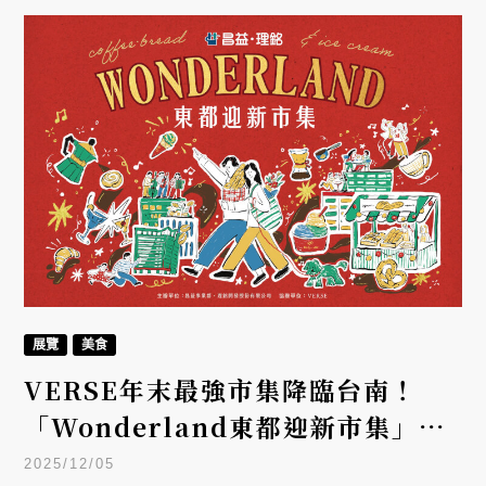
演出與工作坊，從策展理念、藝術實踐到公共空間文
化記憶，開啟一場關於人與環境關係的跨世代、跨文
化探索。
展覽
美食
VERSE年末最強市集降臨台南！
「Wonderland東都迎新市集」集
結三組世界冠軍、五大名店，開啟你
2025/12/05