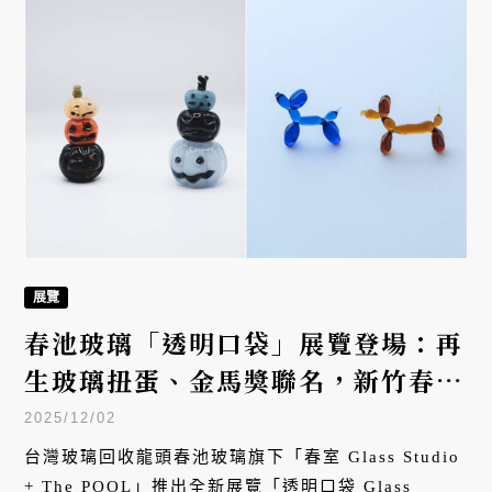
展覽
春池玻璃「透明口袋」展覽登場：再
生玻璃扭蛋、金馬獎聯名，新竹春室
最療癒選物
2025/12/02
台灣玻璃回收龍頭春池玻璃旗下「春室 Glass Studio
+ The POOL」推出全新展覽「透明口袋 Glass