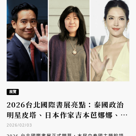
展示藝術、商品與大眾文化之間的互動與交織。
展覽
2026台北國際書展亮點：泰國政治
明星皮塔、日本作家吉本芭娜娜、台
灣明星陶晶瑩、許瑋甯，還有獨立小
2026/02/03
誌的自由意志
2026 台北國際書展正式開幕，本屆由泰國主題館領