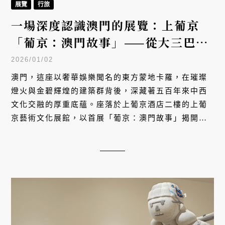
展覽
行旅
一場深度認識澳門的展覽：上葡京
「葡京：澳門故事」——從大三巴到
媽閣廟，5大展區看見中西文化交融
2026/01/02
500年
澳門，這座以奢華娛樂聞名的東方蒙地卡羅，在璀璨
燈火與金碧輝煌的建築群背後，深藏著五百年來中西
文化交融的厚重底蘊。座落於上葡京酒店二樓的上葡
京藝術文化展館，以首展「葡京：澳門故事」揭開序
幕，為這座城市開啟一場跨越五個世紀的文化敘事。