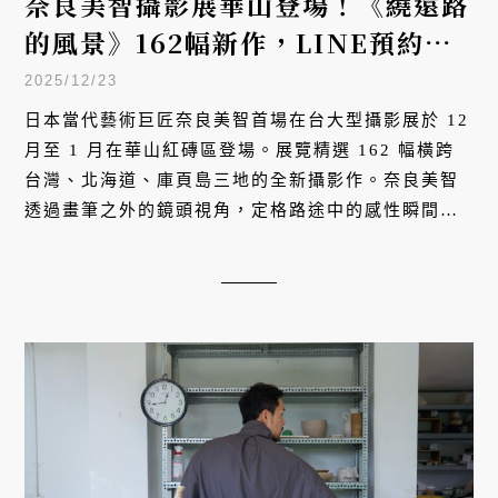
奈良美智攝影展華山登場！《繞遠路
的風景》162幅新作，LINE預約免
費參觀
2025/12/23
日本當代藝術巨匠奈良美智首場在台大型攝影展於 12
月至 1 月在華山紅磚區登場。展覽精選 162 幅橫跨
台灣、北海道、庫頁島三地的全新攝影作。奈良美智
透過畫筆之外的鏡頭視角，定格路途中的感性瞬間，
邀請觀眾在「繞遠路」的風景中，踏上一段通往內心
世界的記憶旅程。