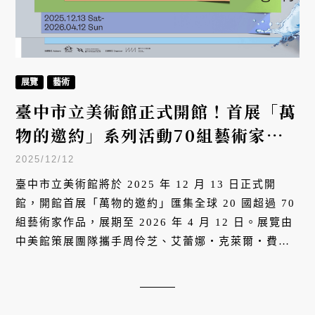
展覽
藝術
臺中市立美術館正式開館！首展「萬
物的邀約」系列活動70組藝術家、
主題座談與工作坊，6大亮點全解析
2025/12/12
臺中市立美術館將於 2025 年 12 月 13 日正式開
館，開館首展「萬物的邀約」匯集全球 20 國超過 70
組藝術家作品，展期至 2026 年 4 月 12 日。展覽由
中美館策展團隊攜手周伶芝、艾蕾娜・克萊爾・費爾
德曼及安卡・繆雷・金共同策劃，涵蓋錄像、繪畫、
雕塑、裝置等多樣媒材，包含 24 件委託創作與現地
製作。展期間將推出六場策展人與藝術家座談、多場