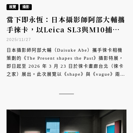
展覽
攝影
當下即永恆：日本攝影師阿部大輔攜
手徠卡，以Leica SL3與M10捕捉
肉眼不可見的影像之美
2025/11/27
日本攝影師阿部大輔（Daisuke Abe）攜手徠卡相機
策劃的《The Present shapes the Past》攝影特展，
即日起至 2026 年 3 月 23 日於徠卡畫廊台北（徠卡
之家）展出。此次展覽以《shape》與《vague》兩大
系列為主軸，邀請觀者穿梭於現實與抽象之間，探索
光影、形體、時間與存在的微妙關係，更特別呈現攝
影師於台灣拍攝的全新作品，透過 Leica SL3 與
Leica M10 兩台相機，展現截然不同的影像美學。