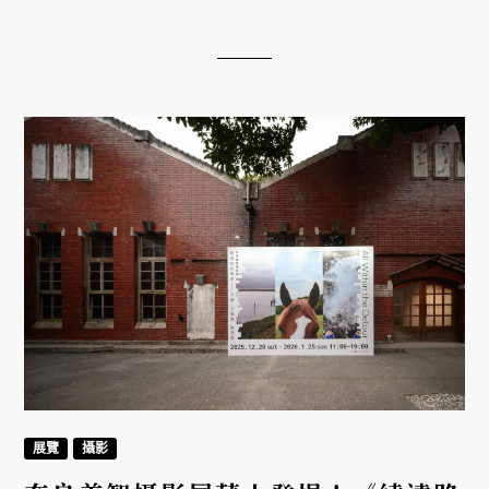
登場。劉正堃勇於嘗試，赴曼谷蒐羅 100 件二手 T-
shirt，首度挑戰 2 米寬浮雕巨作與大型立體作品，展
現數位與手作的完美結合。
展覽
攝影