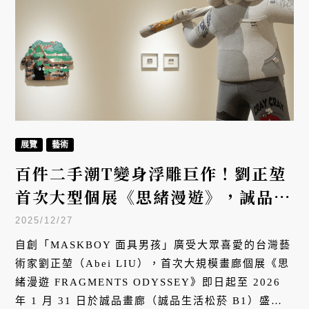
展覽
藝術
百件二手潮T變身浮雕巨作！劉正堃
首次大型個展《思緒漫遊》，誠品畫
廊展開荒島探險之旅
2025/12/27
自創「MASKBOY 面具男孩」廣受大眾喜愛的台灣藝
術家劉正堃（Abei LIU），首次大規模畫廊個展《思
緒漫遊 FRAGMENTS ODYSSEY》即日起至 2026
年 1 月 31 日於誠品畫廊（誠品生活松菸 B1）盛大