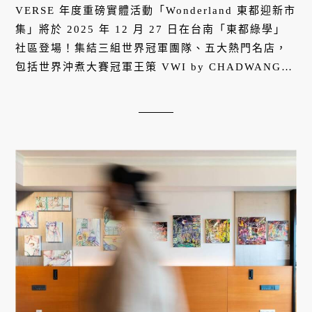
的Wonderland探索之旅
VERSE 年度重磅實體活動「Wonderland 東都迎新市
集」將於 2025 年 12 月 27 日在台南「東都綠學」
社區登場！集結三組世界冠軍團隊、五大熱門名店，
包括世界沖煮大賽冠軍王策 VWI by CHADWANG、
世界盃聖誕麵包大賽總冠軍台灣隊、義大利冰淇淋大
賽冠軍山風藍，加上 CNSalon by CNFlower、台南
晶英酒店、預約困難超人氣酒吧頗瓦 PHOWA 等頂尖
品牌。共 20 組 VERSE 精選攤位、限定美食與創意
選物，以「Wonderland 奇幻小鎮」為概念，邀請民
眾一同開啟 2026 新希望。