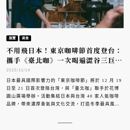
展覽
美食
不用飛日本！東京咖啡節首度登台：
攜手《臺北咖》一次喝遍澀谷三巨
頭、世界冠軍，40家台日人氣品牌
2025/11/14
齊聚
日本最具國際影響力的「東京咖啡節」將於 12 月 19
日至 21 日首次登陸台灣，與「臺北咖」聯手於花博
圓山廣場舉辦。活動集結日本與台灣 40 家人氣咖啡
品牌，帶來濃厚香氣與文化交流，打造冬季最具風格
與溫度的咖啡盛會。