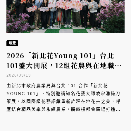
展覽
2026「新北花Young 101」台北
101盛大開展，12組花農與在地職人
共綻土地芬芳
2026/03/13
由新北市政府農業局與台北 101 合作「新北花
YOUNG 101」，特別邀請知名花藝大師凌宗湧操刀
策展，以國際級花藝語彙重新詮釋在地花卉之美，呼
應結合精品美學與永續農業，將四樓都會廣場打造成
一座精品級的「粉色杜鵑美術館」。首波以榮獲 18
項國際大獎肯定的萬金杜鵑優雅領銜，集結 12 組新