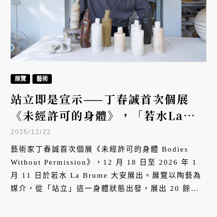
展覽
藝術
站立即是宣示——丁春誠首次個展
《未經許可的身體》，「若水La
Brume大安」展出存在的姿態
2025/12/22
藝術家丁春誠首次個展《未經許可的身體 Bodies
Without Permission》，12 月 18 日至 2026 年 1
月 11 日於若水 La Brume 大安展出。展覽以陶藝為
媒介，從「站立」這一身體狀態出發，展出 20 餘件
《Bodies》系列及絞胎混土作品。由旅台法國設計師
Dorian 打造的展場空間，以光影與氣味構成獨特感官