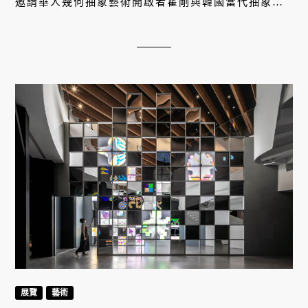
邀請華人幾何抽象藝術開啟者霍剛與韓國當代抽象藝
術家權純益首度同台，以「形與氣」為軸線，展開跨
世代、跨地域的東亞抽象對話。展件涵蓋繪畫、物件
裝置及早期手稿，橫跨 70 年創作歷程，探索「抽象
作為當代修煉」—— 當我們凝視抽象作品時，實則是
一場將注意力帶回自我的冥想式觀看。
展覽
藝術