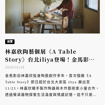
展覽
林嘉欣陶藝個展《A Table
Story》台北iliya登場！金馬影后
跨界陶藝創作展現生活美學
2025/11/18
金馬影后林嘉欣投身陶藝創作多年，首次個展《A
Table Story》即日起於台北大安區 iliya 展出至
11/23。林嘉欣親手製作陶器與木作藝術家小童合作，
透過餐桌器物探索生活溫度與情感記憶。這不只是一
場展覽，更是她對生活美學的深刻實踐。