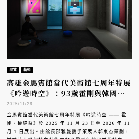
展覽
藝術
高雄金馬賓館當代美術館七周年特展
《吟遊時空》：93歲霍剛與韓國權
純益，一場跨世代的抽象藝術對話
2025/11/26
金馬賓館當代美術館七周年特展《吟遊時空 —— 霍
剛、權純益》於 2025 年 11 月 23 日至 2026 年 11
月 1 日展出。由館長邵雅曼攜手策展人郭東杰策劃，