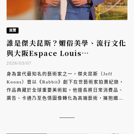
展覽
誰是傑夫昆斯？媚俗美學、流行文化
與大阪Espace Louis
Vuitton「繪畫與媚俗」展
2026/03/07
身為當代最知名的藝術家之一，傑夫昆斯（Jeff
Koons）曾以《Rabbit》創下在世藝術家拍賣紀錄，
作品典藏於全球重要美術館。他擅長將日常消費品、
廣告、卡通乃至色情圖像轉化為高端藝術，擁抱媚俗
（kitsch）文化並探索流行文化與藝術史的融合。
2026 年初，大阪路易威登藝術廊（Espace Louis
Vuitton Osaka）推出「繪畫與媚俗」（Paintings
and Banality）展，回顧他跨越四十年的創作軌跡，