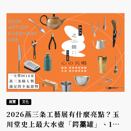
北花農、青農與在地職人共同參與，涵蓋杜鵑花卉、
多肉植物、精油香氛、蜂蜜、茶葉、琴酒、地方創生
與無菜單料理等多元領域，每一位職人以土地為根，
以專業為翼，讓新北農業的精品實力在國際地標上盡
情綻放。
展覽
文化
2026燕三条工藝展有什麼亮點？玉
川堂史上最大水壺「鍔薬罐」、18