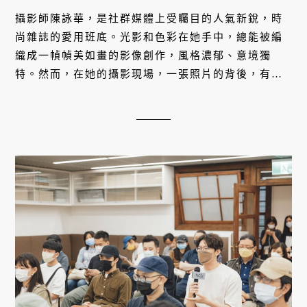
攝影師陳詠華，是社群媒體上受矚目的人氣新銳，時
尚雜誌的愛用班底。光影和色彩在她手中，總能被編
織成一幀幀美如畫的影像創作，風格濃郁、意境獨
特。然而，在她的攝影現場，一張照片的背後，有多
少看不見的層次？每次按下快門的瞬間，又潛藏了多
少的細密心思？