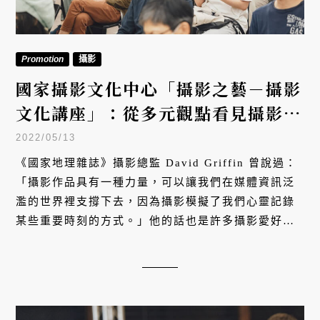
Promotion
攝影
國家攝影文化中心「攝影之藝－攝影
文化講座」：從多元觀點看見攝影藝
術的魅力
2022/05/13
《國家地理雜誌》攝影總監 David Griffin 曾說過：
「攝影作品具有一種力量，可以讓我們在媒體資訊泛
濫的世界裡支撐下去，因為攝影模擬了我們心靈記錄
某些重要時刻的方式。」他的話也是許多攝影愛好者
的共同感受，然而攝影技藝的內涵不僅止於此。為慶
祝臺灣首座國家級攝影機構「國家攝影文化中心臺北
館」開幕一週年，由國家攝影文化中心主辦，VERSE
策劃執行多場感動人心的影像講座，期待將臺灣影像
藝術的豐厚底蘊，傳遞給更多人認識。