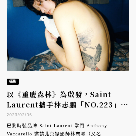
攝影
以《重慶森林》為啟發，Saint
Laurent攜手林志鵬「NO.223」舉
辦攝影展
2023/02/06
巴黎時裝品牌 Saint Laurent 掌門 Anthony
Vaccarello 邀請北京攝影師林志鵬（又名