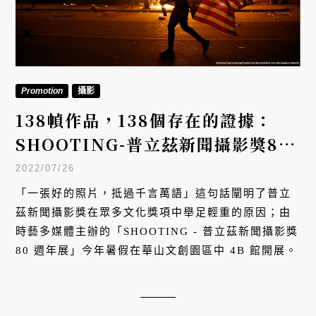
Promotion
攝影
138幀作品，138個存在的證據：
SHOOTING-普立茲新聞攝影獎80
週年展
2022/07/26
「一張好的照片，抵過千言萬語」這句話闡明了普立
茲新聞攝影獎在眾多文化獎項中舉足輕重的原因；由
時藝多媒體主辦的「SHOOTING - 普立茲新聞攝影獎
80 週年展」今年暑假在華山文創園區中 4B 館開展。