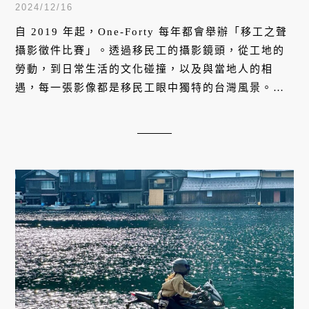
見異鄉人的生活風景
2024/12/16
自 2019 年起，One-Forty 每年都會舉辦「移工之聲
攝影徵件比賽」。透過移民工的攝影鏡頭，從工地的
勞動，到日常生活的文化碰撞，以及與當地人的相
遇，每一張影像都是移民工眼中獨特的台灣風景。
《VERSE》特別從中精選十張作品，這些照片不只記
錄了他們在異鄉生活的生活與挑戰，更帶我們重新觀
看你我熟悉的這片土地。