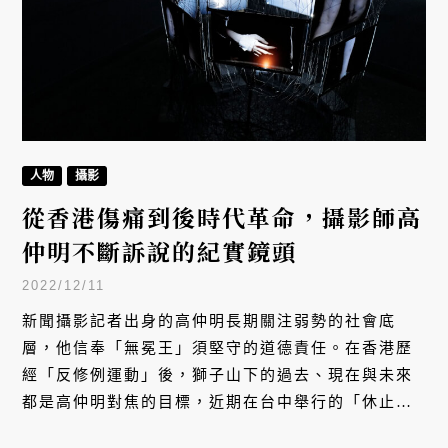
人物
攝影
從香港傷痛到後時代革命，攝影師高
仲明不斷訴說的紀實鏡頭
2022/12/11
新聞攝影記者出身的高仲明長期關注弱勢的社會底
層，他信奉「無冕王」須堅守的道德責任。在香港歷
經「反修例運動」後，獅子山下的過去、現在與未來
都是高仲明對焦的目標，近期在台中舉行的「休止符
／REST—— 高仲明攝影展」足以說明這位攝影師按