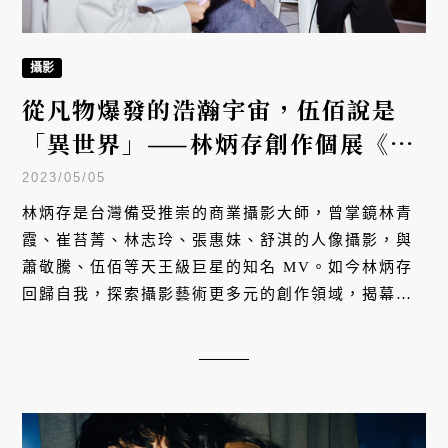
攝影
從凡物爆發的浩瀚宇宙，伍佰說是
「異世界」——林炳存創作個展《蒼
藍小點》
2023/05/05
林炳存是台灣備受推崇的商業攝影大師，曾掌鏡林青
霞、崔苔菁、林志玲、張惠妹、舒淇的人像攝影，與
蕭敬騰、伍佰等天王級巨星的知名 MV。如今林炳存
回歸自我，探索攝影藝術更多元的創作領域，揭幕最
新創作個展《蒼藍小點》，突破具象形體的框架，重
塑影像流動的組成。