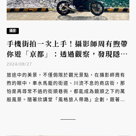
攝影
手機街拍一次上手！攝影師周有煦帶
你遊「京都」：透過觀察，發現隱藏
城市中的美景
2024/08/27
旅途中的美景，不僅侷限於觀光景點，在攝影師周有
煦的眼中，車水馬龍的街道、川流不息的商店街，那
怕是再尋常不過的街頭巷衖，都能成為鏡頭之下的萬
般風景。隨著欣講堂「風格旅人帶路」企劃，跟著周
有煦走訪日本關西與山陰山陽，用鏡頭記錄每個日常
卻感動的旅途時刻。