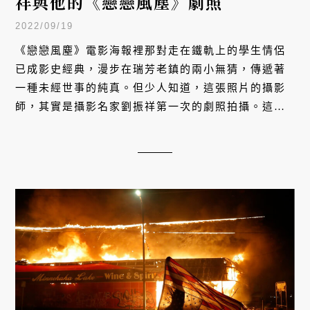
祥與他的《戀戀風塵》劇照
2022/09/19
《戀戀風塵》電影海報裡那對走在鐵軌上的學生情侶
已成影史經典，漫步在瑞芳老鎮的兩小無猜，傳遞著
一種未經世事的純真。但少人知道，這張照片的攝影
師，其實是攝影名家劉振祥第一次的劇照拍攝。這位
總是在第一線捕捉台灣文化的攝影師，如何讓服務於
電影的劇照，昇華為紀錄台灣時代切片的媒介？