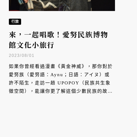
行旅
來，一起唱歌！愛努民族博物
館文化小旅行
2023/08/01
如果你曾經看過漫畫《黃金神威》，那你對於
愛努族（愛努語：Aynu；日語：アイヌ）或
許不陌生，走訪一趟 UPOPOY（民族共生象
徵空間），能讓你更了解這個少數民族的故
事。