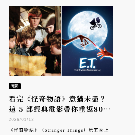
導演從楊德昌、侯孝賢到王家衛合作過。本文
特別推薦張震八部必看作品。
電影
看完《怪奇物語》意猶未盡？
這 5 部經典電影帶你重返80年
代的奇幻與熱血！
2026/01/12
《怪奇物語》（Stranger Things）第五季上