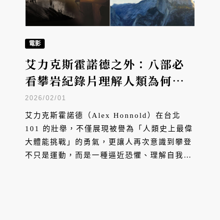
電影
艾力克斯霍諾德之外：八部必
看攀岩紀錄片理解人類為何選
擇冒險
2026/02/01
艾力克斯霍諾德（Alex Honnold）在台北
101 的壯舉，不僅展現被譽為「人類史上最偉
大體能挑戰」的勇氣，更讓人再次意識到攀登
不只是運動，而是一種逼近恐懼、理解自我的
方式。無論是徒手攀岩、高山縱走，或在視覺
與身體條件受限的情況下持續向上。本文推薦
八部必看的紀錄片，除了以艾力克斯霍諾德為
主角的《赤手登峰》（Free Solo），還有哪