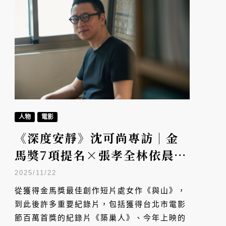
人物
電影
《深度安靜》沈可尚專訪｜金
馬獎7項提名×張孝全林依晨主
演×紀錄片導演首部劇情長片
2025/11/22
從獲得金馬獎最佳創作短片處女作《與山》，
到此後許多重要紀錄片，包括獲得台北市電影
節百萬首獎的紀錄片《築巢人》、今年上映的