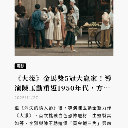
電影
《大濛》金馬獎5冠大贏家！導
演陳玉勳重返1950年代，方郁
婷、柯煒林演繹白色恐怖下的
2025/11/27
動人故事
繼《消失的情人節》後，導演陳玉勳全新力作
《大濛》，首次挑戰白色恐怖題材。由監製葉
如芬、李烈與陳玉勳這個「黃金鐵三角」第四