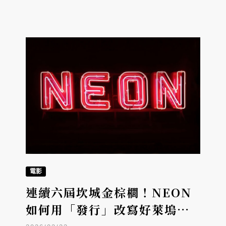
電影
連續六屆坎城金棕櫚！NEON
如何用「發行」改寫好萊塢的