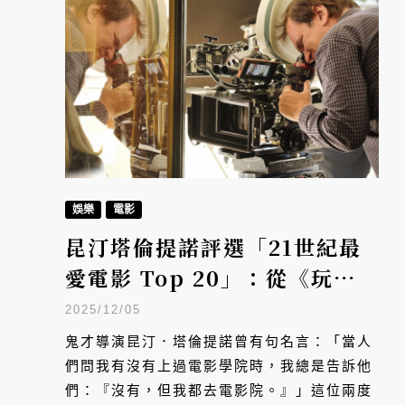
娛樂
電影
昆汀塔倫提諾評選「21世紀最
愛電影 Top 20」：從《玩具
總動員3》到《午夜巴黎》
2025/12/05
鬼才導演昆汀．塔倫提諾曾有句名言：「當人
們問我有沒有上過電影學院時，我總是告訴他
們：『沒有，但我都去電影院。』」這位兩度