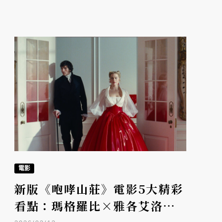
電影
新版《咆哮山莊》電影5大精彩
看點：瑪格羅比×雅各艾洛迪