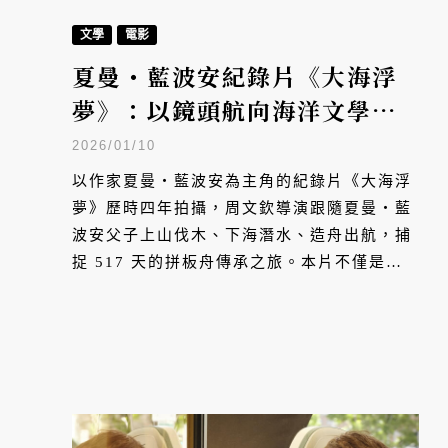
文學
電影
夏曼・藍波安紀錄片《大海浮
夢》：以鏡頭航向海洋文學深
處
2026/01/10
以作家夏曼・藍波安為主角的紀錄片《大海浮
夢》歷時四年拍攝，周文欽導演跟隨夏曼・藍
波安父子上山伐木、下海潛水、造舟出航，捕
捉 517 天的拼板舟傳承之旅。本片不僅是台
灣罕見的海洋文學作家紀錄長片，更見證了達
悟族海洋智慧如何在當代延續。