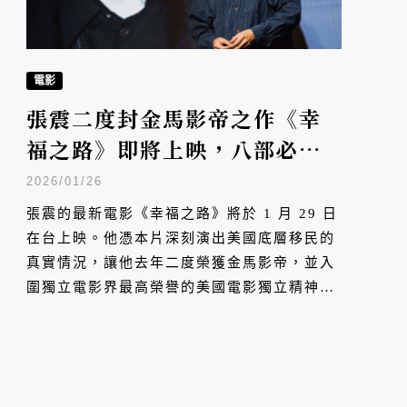
電影
張震二度封金馬影帝之作《幸
福之路》即將上映，八部必看
主演作品全解析
2026/01/26
張震的最新電影《幸福之路》將於 1 月 29 日
在台上映。他憑本片深刻演出美國底層移民的
真實情況，讓他去年二度榮獲金馬影帝，並入
圍獨立電影界最高榮譽的美國電影獨立精神
獎，將與其他好萊塢明星角逐最佳主角。今
年，也是張震首部主演電影《牯嶺街少年殺人
事件》上映 35 週年，即將邁入 50 歲的他，
演過無數重要角色，也跟許多華語世界最重要