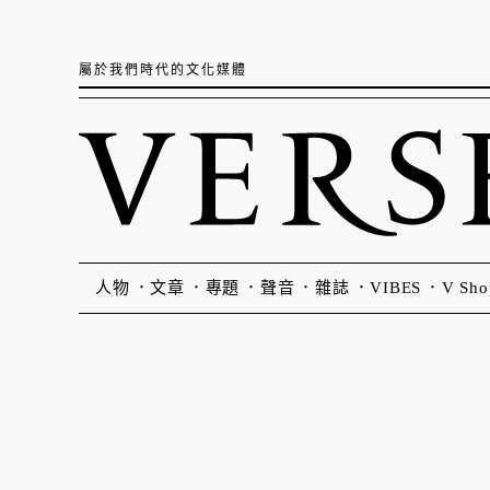
屬於我們時代的文化媒體
人物
文章
專題
聲音
雜誌
VIBES
V Sho