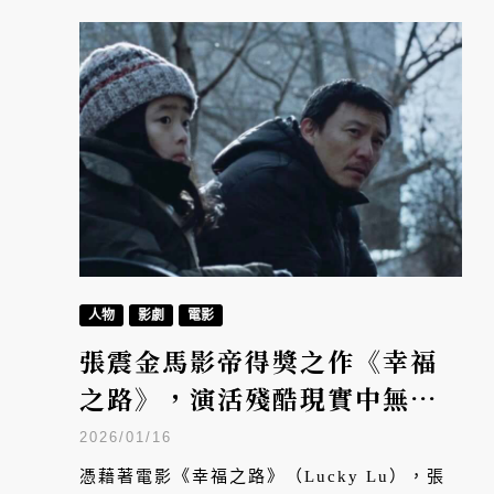
人物
影劇
電影
張震金馬影帝得獎之作《幸福
之路》，演活殘酷現實中無聲
掙扎的外送員父親
2026/01/16
憑藉著電影《幸福之路》（Lucky Lu），張