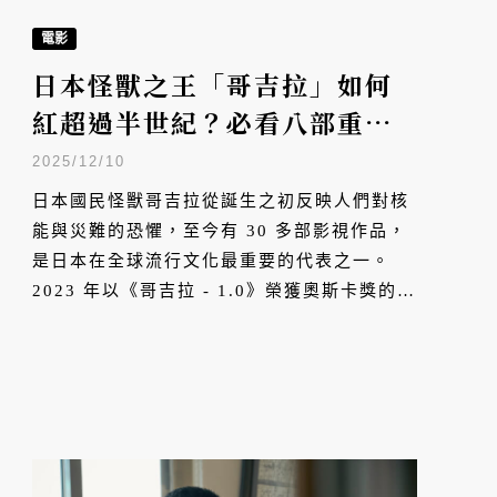
電影
日本怪獸之王「哥吉拉」如何
紅超過半世紀？必看八部重要
作品全解析
2025/12/10
日本國民怪獸哥吉拉從誕生之初反映人們對核
能與災難的恐懼，至今有 30 多部影視作品，
是日本在全球流行文化最重要的代表之一。
2023 年以《哥吉拉 - 1.0》榮獲奧斯卡獎的導
演山崎貴，近期公佈續作《哥吉拉 - 0.0》，
且十二月初日本電影大廠東寶也正式宣佈將製
作《哥吉拉》全新動畫作品，勢必讓哥吉拉再
創新風潮。VERSE 特別推薦八部必看作品及
其在不同年代的意義與魅力。