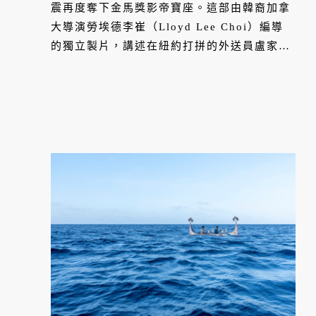
震再度奪下金馬獎影帝寶座。這部由韓裔加拿
大導演勞埃德李崔（Lloyd Lee Choi）編導
的獨立製片，講述在紐約打拼的外送員盧家
成，在迎接分隔多年的妻子思語（陳法拉 飾）
與女兒雅雅（魏愷樂 飾）團聚之際，卻在短短
48 小時內接連遭逢車輛失竊、租屋詐騙等打
擊，剛萌生的安穩生活瞬間瓦解。張震以極度
內斂而充滿力量的演技，演活了新移民的堅韌
與辛酸。