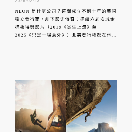
權力遊戲？
2026/02/23
NEON 是什麼公司？這間成立不到十年的美國
獨立發行商，創下影史傳奇：連續六屆坎城金
棕櫚得獎影片（2019《寄生上流》至
2025《只是一場意外》）北美發行權都在他們
手中。NEON 如何精準押寶？他們將「金棕櫚
光環」轉化為票房，讓《寄生上流》成為首部
奧斯卡最佳影片外語片。在串流時代，NEON
證明：品味與眼光依然是最強武器，正在改寫
好萊塢權力遊戲。