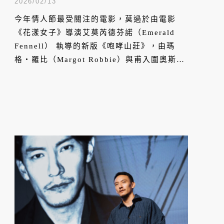
上演最危險的愛情
2026/02/13
今年情人節最受關注的電影，莫過於由電影
《花漾女子》導演艾莫芮德芬諾（Emerald
Fennell） 執導的新版《咆哮山莊》，由瑪
格・羅比（Margot Robbie）與甫入圍奧斯卡
獎的性感男星雅各艾洛迪（Jacob Elordi），
聯手上演一段轟動數世紀的瘋狂絕戀。