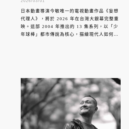
關於逃避與集體妄想的解剖
2026/03/01
日本動畫導演今敏唯一的電視動畫作品《妄想
代理人》，將於 2026 年在台灣大銀幕完整重
映。這部 2004 年推出的 13 集系列，以「少
年球棒」都市傳說為核心，描繪現代人如何在
壓力下製造替罪羊與逃避機制，被視為今敏最
具社會批判性的作品之一。不同於《藍色恐
懼》或《盜夢偵探》的心理迷宮，《妄想代理
人》更像一場關於集體焦慮的群像實驗。二十
多年後回看，作品對媒體放大恐慌與群體心理
的洞察，顯得格外前瞻。