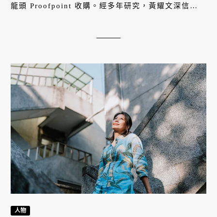
龍頭 Proofpoint 收購。經多年研究，黃耀文深信虛
擬幣能為金融生態帶來改變，於是 2018 年，再與連
續創業家蕭滙宗共同創辦區塊鏈金融平台 XREX，服
務新興國家的中小企業與人民，尋求真正的普惠金
融，讓金融自主權回歸使用者。不畏二次創業的黃耀
文，希望在短暫的生命中追尋意義，也相信人們具有
無窮潛力為他人做出巨大貢獻。
人物