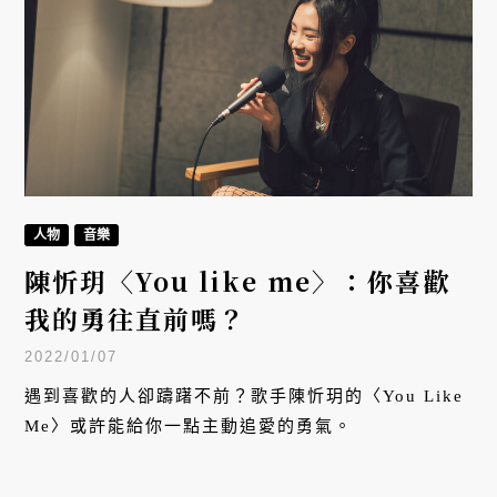
人物
音樂
陳忻玥〈You like me〉：你喜歡
我的勇往直前嗎？
2022/01/07
遇到喜歡的人卻躊躇不前？歌手陳忻玥的〈You Like
Me〉或許能給你一點主動追愛的勇氣。