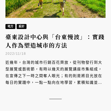
地方
設計
臺東設計中心與「台東慢波」：實踐
人作為塑造城市的方法
2022/11/18
近幾年，台灣的城市行銷百花齊放，從刊物發行到大
型展覽或藝術節，有時以幾天的展覽講座市集組成，
在宣傳之下一時之間奪人眼光；有的則是將目光放在
每日的實踐中，一點一點向在地學習，累積知識並推
進溝通。臺東設計中心自 2017 年成立後，即一個固
定單位以設計導入作為城市治理的方法，現任策展人
吳孝儒（Pili）重新思考地方設計的含義，開啟「台東
慢波計畫」，讓台東被外界看見之前，先讓在地認識