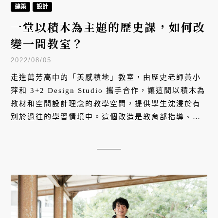
建築
設計
一堂以積木為主題的歷史課，如何改
變一間教室？
2022/08/05
走進萬芳高中的「美感積地」教室，由歷史老師黃小
萍和 3+2 Design Studio 攜手合作，讓這間以積木為
教材和空間設計理念的教學空間，提供學生沈浸於有
別於過往的學習情境中。這個改造是教育部指導、台
灣設計研究院主辦的的「學美・美學 — 校園美感設計
實踐計畫」之一，目的是為了協助台灣各級學校與專
業設計團隊合作，進行校園環境美感改造。