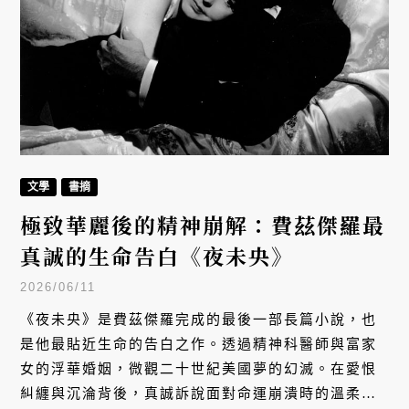
文學
書摘
極致華麗後的精神崩解：費茲傑羅最
真誠的生命告白《夜未央》
2026/06/11
《夜未央》是費茲傑羅完成的最後一部長篇小說，也
是他最貼近生命的告白之作。透過精神科醫師與富家
女的浮華婚姻，微觀二十世紀美國夢的幻滅。在愛恨
糾纏與沉淪背後，真誠訴說面對命運崩潰時的溫柔與