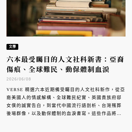
文學
六本最受矚目的人文社科新書：亞裔
傷痕、全球難民、動保體制血淚
2026/06/08
VERSE 精選六本近期備受矚目的人文社科新作，從亞
裔美國人的情感解構、全球難民紀實、英國貴族府邸
女僕的誠實告白，到當代中國流行語剖析、台灣殯葬
後場群像，以及動保體制的血淚書寫。這些作品將我
們的視角拉回最真實的生命現場，聽見那些在沉默之
中爆發的聲音。