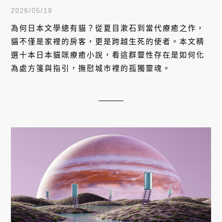
重時刻
2026/05/19
為何日本文學總有貓？從夏目漱石到當代療癒之作，
貓不僅是家裡的房客，更是跨越生死的使者。本文精
選十本日本貓咪療癒小說，看這群靈性存在是如何化
為處方箋與指引，撫慰城市裡的孤獨靈魂。