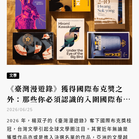
文學
《臺灣漫遊錄》獲得國際布克獎之
外：那些你必須認識的入圍國際布克
獎決選的日韓作家
2026/06/25
2026 年，楊双子的《臺灣漫遊錄》奪下國際布克獎桂
冠，台灣文學引起全球文學圈注目。其實近年無論是
獲獎作品亦或是進入決選名單的作品，亞洲的文學越