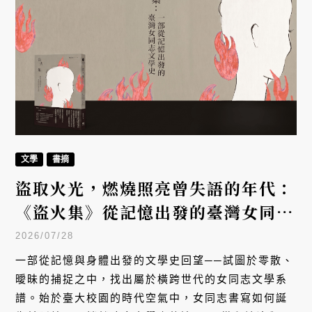
文學
書摘
盜取火光，燃燒照亮曾失語的年代：
《盜火集》從記憶出發的臺灣女同志
文學史
2026/07/28
一部從記憶與身體出發的文學史回望──試圖於零散、
曖昧的捕捉之中，找出屬於橫跨世代的女同志文學系
譜。始於臺大校園的時代空氣中，女同志書寫如何誕