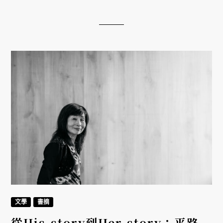
遺憾。《夜未央》與《大亨小傳》並列為費茲傑羅的
傳世之作。
文學
書摘
從His-story到Her-story：平路