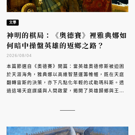
文學
神明的棋局：《奧德賽》裡雅典娜如
何暗中操盤英雄的返鄉之路？
2026/08/04
本篇節選自《奧德賽》開篇：當英雄奧德修斯被迫困
於天涯海角，雅典娜以高維智慧運籌帷幄，既在天庭
翻轉宙斯的決策，亦下凡點化年輕的忒勒瑪科斯。透
過這場天庭謀議與人間啟蒙，揭開了英雄歸鄉與王子
破局成長的傳奇序幕。