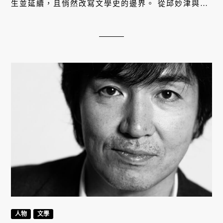
生並延續，且悄然改寫文學史的邊界。 從邱妙津與葉
青等人未盡的言語中，盜取火光，燃燒照亮曾失語的
年代。
人物
文學