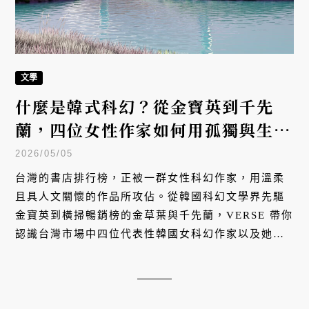
文學
什麼是韓式科幻？從金寶英到千先
蘭，四位女性作家如何用孤獨與生態
重新定義科幻小說
2026/05/05
台灣的書店排行榜，正被一群女性科幻作家，用溫柔
且具人文關懷的作品所攻佔。從韓國科幻文學界先驅
金寶英到橫掃暢銷榜的金草葉與千先蘭，VERSE 帶你
認識台灣市場中四位代表性韓國女科幻作家以及她們
的代表性作品。