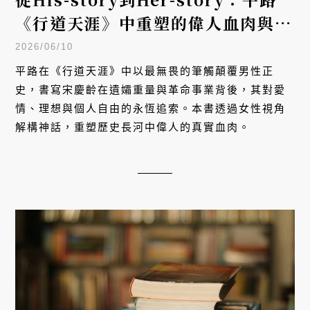
《行道天涯》中重塑的偉人血肉與女
性追求
2026/06/10
平路在《行道天涯》中以最無畏的筆觸顛覆男性正
史，書寫宋慶齡在遺孀重量與革命事業背後，其對愛
情、理想與個人自由的永恆追索。本書透過女性視角
解構神話，重塑歷史長河中偉人的真實血肉。