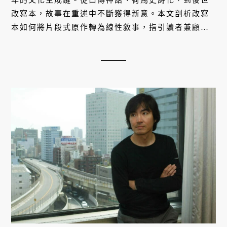
改寫本，故事在重述中不斷獲得新意。本文剖析改寫
本如何將片段式原作轉為線性敘事，指引讀者兼顧情
節全貌與史詩深度，在變動之中體會古典不朽的魅
力。