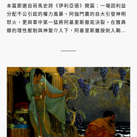
本篇節選自荷馬史詩《伊利亞德》開篇：一場因利益
分配不公引起的權力風暴。阿伽門農的自大引發神明
怒火，更與軍中第一猛將阿基里斯徹底決裂。在雅典
娜的理性壓制與神聖介入下，阿基里斯雖按劍入鞘，
卻許下沉痛誓言，揭開了英雄悲劇與陣營潰敗的序
幕。