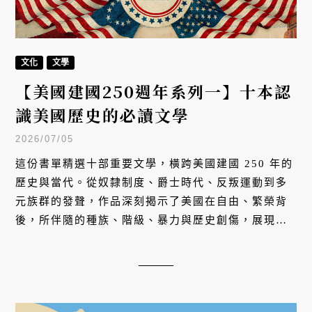
文化
文學
【美國建國250週年系列一】十本認
識美國歷史的必讀文學
2026/07/05
這份書單精選十部重要文學，橫跨美國建國 250 年的
歷史與當代。從奴隸制度、爵士時代、反叛運動到多
元族群的發聲，作品深刻揭示了美國在自由、繁榮背
後，所伴隨的種族、階級、暴力與歷史創傷，展現出
這個國家最誠實、深入人性且從未停止辯證自我認同
的矛盾迷思。