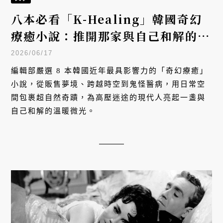
八本必看「K-Healing」韓國奇幻
療癒小說：推開那家與自己和解的神
祕店鋪
2026/06/17
編輯部嚴選 8 本韓國近年最具影響力的「奇幻療癒」
小說，從販售夢境、跨越時空到鬼怪醫病，用日常空
間包裹超自然奇蹟，為高壓迷途的現代人亮起一盞與
自己和解的溫暖微光。