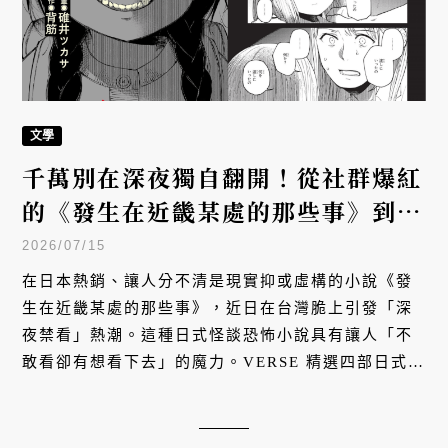
文學
千萬別在深夜獨自翻開！從社群爆紅
的《發生在近畿某處的那些事》到經
典《殘穢》：四部不容錯過的日本怪
2026/07/15
談小說
在日本熱銷、讓人分不清是現實抑或虛構的小說《發
生在近畿某處的那些事》，近日在台灣脆上引發「深
夜禁看」熱潮。這種日式怪談恐怖小說具有讓人「不
敢看卻有想看下去」的魔力。VERSE 精選四部日式怪
談神作，從平成的土地詛咒、民俗密室，到令和的偽
紀錄片與空間格局解謎，帶你體驗全面入侵現實的極
致沉浸式恐懼。