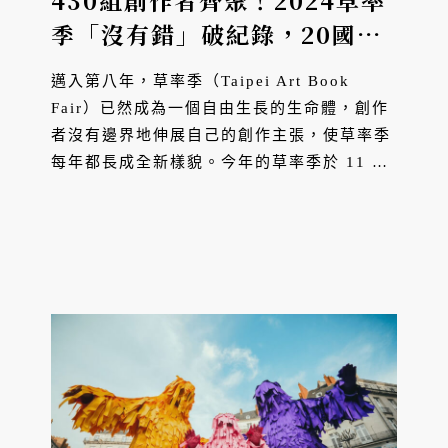
430組創作者齊聚！2024草率
季「沒有錯」破紀錄，20國藝
術家顛覆創作框架
邁入第八年，草率季（Taipei Art Book
Fair）已然成為一個自由生長的生命體，創作
者沒有邊界地伸展自己的創作主張，使草率季
每年都長成全新樣貌。今年的草率季於 11 月
22 日於華山 1914 文化創意產業園區揭幕，
來自世界各地的出版單位、獨立書店與創作者
將帶來各種形式的作品...