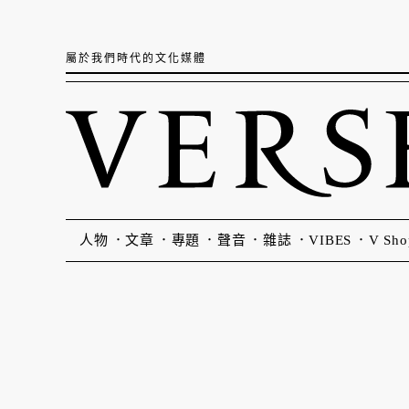
屬於我們時代的文化媒體
人物
文章
專題
聲音
雜誌
VIBES
V Sho