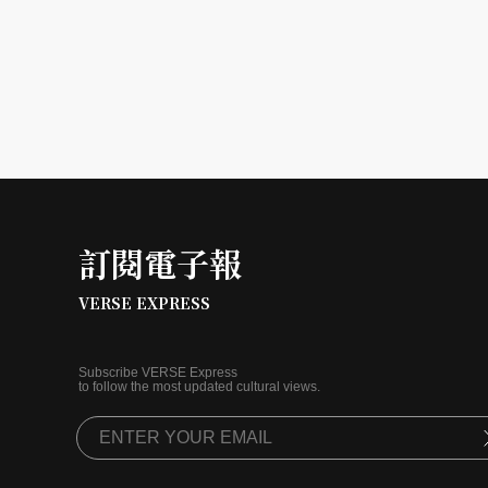
訂閱電子報
VERSE EXPRESS
Subscribe VERSE Express
to follow the most updated cultural views.