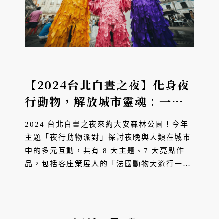
【2024台北白晝之夜】化身夜
行動物，解放城市靈魂：一場
顛覆黑夜的藝術革命
2024 台北白晝之夜來約大安森林公園！今年
主題「夜行動物派對」探討夜晚與人類在城市
中的多元互動，共有 8 大主題、7 大亮點作
品，包括客座策展人的「法國動物大遊行一凱
蒂・哈特的奇思藝想」為主要亮點。