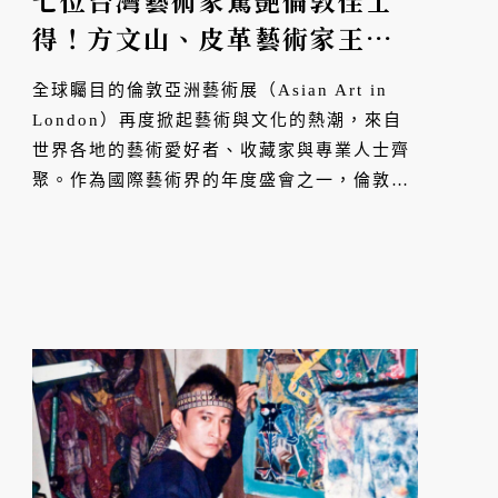
七位台灣藝術家驚艷倫敦佳士
得！方文山、皮革藝術家王思
涵與墨海樓攜手展現文化軟實
全球矚目的倫敦亞洲藝術展（Asian Art in
力
London）再度掀起藝術與文化的熱潮，來自
世界各地的藝術愛好者、收藏家與專業人士齊
聚。作為國際藝術界的年度盛會之一，倫敦亞
洲藝術展匯集了來自各國的頂尖藝術家、畫廊
與文化機構，為長久以來推動國際藝術對話的
重要平台。