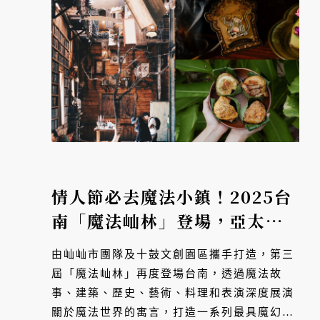
情人節必去魔法小鎮！2025台
南「魔法屾林」登場，亞太十
大名店中古餐桌、魔法拍賣
由屾屾市團隊及十鼓文創園區攜手打造，第三
會、超過200組國內外品
屆「魔法屾林」再度登場台南，透過魔法故
牌⋯⋯展區全攻略一次看
事、建築、歷史、藝術、料理和表演深度展演
關於魔法世界的寓言，打造一系列最具魔幻氛