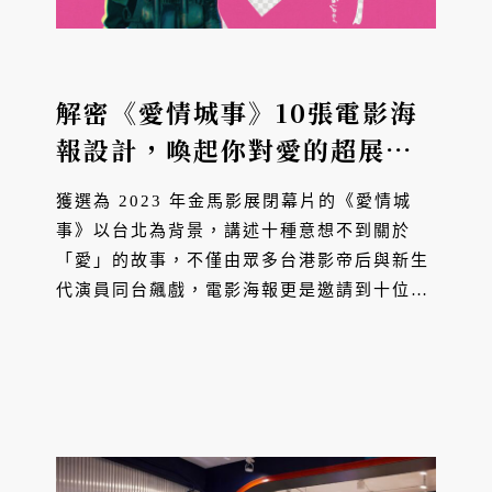
解密《愛情城事》10張電影海
報設計，喚起你對愛的超展開
想像——「這裡藏著愛的模
獲選為 2023 年金馬影展閉幕片的《愛情城
樣！」
事》以台北為背景，講述十種意想不到關於
「愛」的故事，不僅由眾多台港影帝后與新生
代演員同台飆戲，電影海報更是邀請到十位平
面設計師，透過他們的視角，針對十段愛戀篇
章操刀設計，聯手打造十個新時代關於愛與情
的面貌，絕對要...